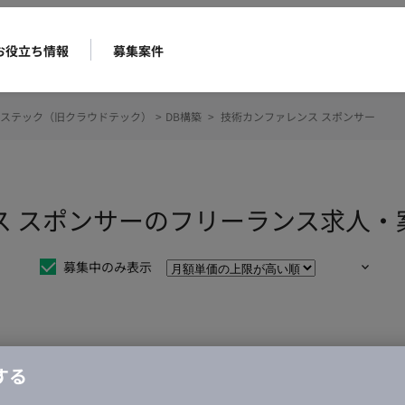
お役立ち情報
募集案件
ステック（旧クラウドテック）
>
DB構築
>
技術カンファレンス スポンサー
ンス スポンサーのフリーランス求人・
募集中のみ表示
仕事は見つかりませんでした。
する