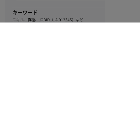
キーワード
スキル、職種、JOBID（JA-012345）など
0
該当するお仕事数
件
この条件で絞り込む
ル
利用規約
個人情報保護方針
サイトマップ