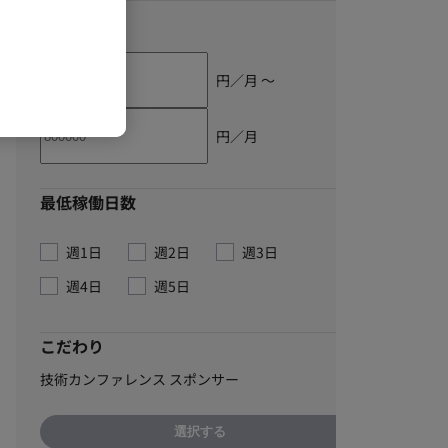
単価
円／月 〜
円／月
最低稼働日数
週1日
週2日
週3日
週4日
週5日
こだわり
技術カンファレンス スポンサー
選択する