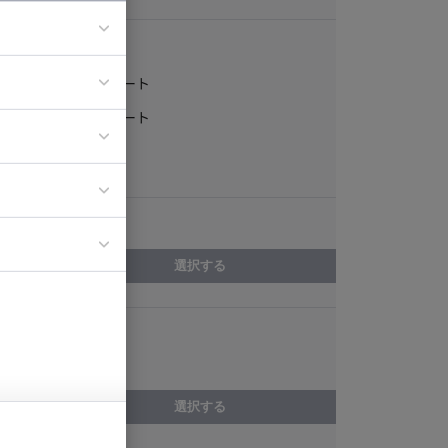
稼働形態
フルリモート
ア
一部リモート
ティブディレク
常駐
ジニア
エリア
イエンティスト
選択する
スキル
DB構築
選択する