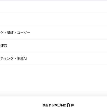
し広い条件設定で検索してみてください。
ドエンジニア
フロントエンジニア
ニア・Androidエンジニア
ゲームプログラマ・エンジニ
アートディレクター・クリエイ
ナー・UI/UXデザイナー
ンジニア
セキュリティエンジニア
ング・講師・コーダー
ター
ジニア・テクニカルサポート
AIエンジニア・機械学習エン
ー
Webライター
クデザイナー・CGデザイナー・イ
ジニア・Androidエンジニア
ゲームプログラマ・エンジニア
・運営
ター
ンジニア・テクニカルサポート
AIエンジニア・機械学習エンジニア
訳・その他ライター
レクター・プロデューサー・プロジェ
データアナリスト・データサ
ティング・生成AI
ジャー
・メディア運用
DX推進
ン
Unity
Objective-C
Python
ンサルタント・ITコンサルタント
ント・企画・セールス
採用・組織開発・制度設計
エンジニアリング
0
該当するお仕事数
件