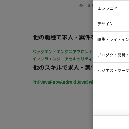
条件を変更するか、もう少
エンジニア
バックエン
デザイン
iOSエンジ
他の職種で求人・案件を探す
Webデザイ
インフラエ
編集・ライティ
テストエン
Webコーダ
グラフィッ
バックエンドエンジニア
フロントエンジニア
iOSエン
プロダクト開発
ラストレー
インフラエンジニア
セキュリティエンジニア
テストエ
編集者・翻
他のスキルで求人・案件を探す
Webディ
ビジネス・マーケ
クトマネー
マーケター
PHP
Java
Ruby
Android Java
Swift
開発ディレクショ
システムコ
コンサルタ
プロンプト