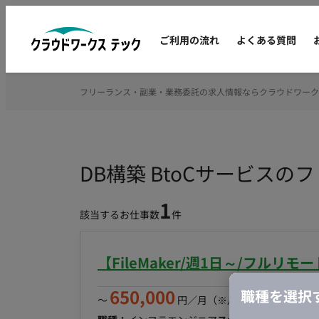
ご利用の流れ
よくある質問
フリーランス・副業・業務委託の求人情報ならクラウドワーク
DB構築 BtoCサービス
1
該当するお仕事数
件
【FileMaker/週1日～/フル
650,000
職種を選択
〜
円／月
（※月160時間稼働の場