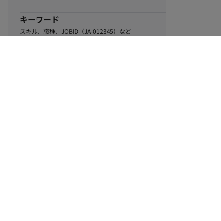
キーワード
スキル、職種、JOBID（JA-012345）など
1
該当するお仕事数
件
この条件で絞り込む
ル
利用規約
個人情報保護方針
サイトマップ