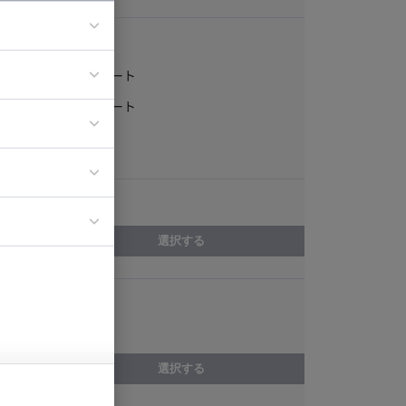
稼働形態
フルリモート
ア
一部リモート
ティブディレク
常駐
ジニア
エリア
イエンティスト
選択する
スキル
DB構築
選択する