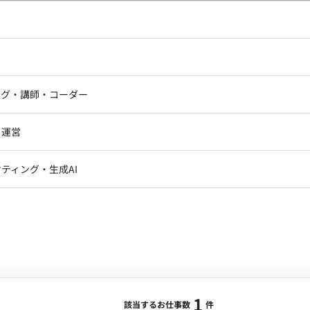
：
中央区南久宝寺町
最低稼働日数：
週1日
sで構築された既存の社内システムを、Apple FileMakerまた
ドエンジニア
フロントエンジニア
システムへ移行・再構築していただきます。既存システ
心して利用できる環境の構築を目指します。 ■企業の状
ニア・Androidエンジニア
ゲームプログラマ・エンジニ
アートディレクター・クリエイ
Access（バージョン2007～2010、パソコンごとに異なる）
ナー・UI/UXデザイナー
ンジニア
セキュリティエンジニア
ング・講師・コーダー
ター
ます。なお、Apple社のFileMakerへの移行を検討
ジニア・テクニカルサポート
AIエンジニア・機械学習エン
ー
Webライター
ccessシステムの理解と新システムへの移行】 ・既存
クデザイナー・CGデザイナー・イ
・運営
ター
ングと分析 ・FileMaker、またはその他提案されたデ
訳・その他ライター
レクター・プロデューサー・プロジェ
データ移行作業 ・必要に応じた機能追加、改修 ■チーム
1
データアナリスト・データサ
ティング・生成AI
ジャー
。 依頼主と直接やり取りを行い、プロジェクトを進め
・メディア運用
DX推進
ンプレミス環境） ■働き方 ・月の稼働時間：週1日もし
ンサルタント・ITコンサルタント
 ・フレックス稼働: 可能 ■本案件の魅力 企業の重要なシ
ント・企画・セールス
採用・組織開発・制度設計
安定性を直接的に向上させる貢献を実感できます。
エンジニアリング
ジニア・Androidエンジニア
ゲームプログラマ・エンジニア
ンジニア・テクニカルサポート
AIエンジニア・機械学習エンジニア
1
該当するお仕事数
件