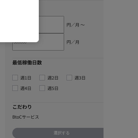
単価
円／月 〜
円／月
最低稼働日数
週1日
週2日
週3日
週4日
週5日
こだわり
BtoCサービス
選択する