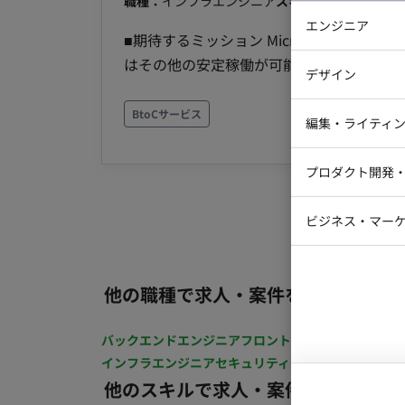
職種：
インフラエンジニア
スキル：
その他
エリア
エンジニア
■期待するミッション Microsoft Acces
バックエン
はその他の安定稼働が可能なデータベース
デザイン
ムの機能を維持しつつ、将来にわたって安
iOSエンジ
況 現在、社内で使用しているMicrosoft 
BtoCサービス
Webデザイ
インフラエ
編集・ライティ
による業務システムの見直しと刷新を検討してい
テストエン
Webコーダ
段階です。（要相談） ■業務内容 【既存A
グラフィッ
プロダクト開発
ラストレー
Accessシステムの機能、データ構造のヒアリ
編集者・翻
Webディ
ータベースシステムでの設計/開発/構築 ・
ビジネス・マーケ
クトマネー
体制 専任のシステム担当者は現在いません
マーケター
ていただきます。 ■環境 社内サーバー（オ
システムコ
くは月32時間～ ・フルリモート稼働: 可能
コンサルタ
他の職種で求人・案件を探す
ステム移行を担うことで、業務の効率化と
プロンプト
バックエンドエンジニア
フロントエンジニア
iOSエン
インフラエンジニア
セキュリティエンジニア
テストエ
他のスキルで求人・案件を探す