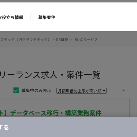
お役立ち情報
募集案件
ステック（旧クラウドテック）
>
DB構築
>
BtoCサービス
のフリーランス求人・案件一覧
募集中のみ表示
リモート】データベース移行・構築業務案件
する
合・税別）