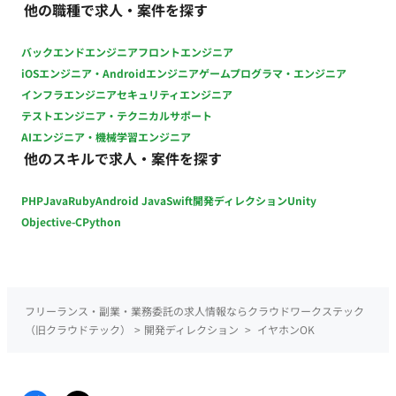
他の職種で求人・案件を探す
社または 新横浜オフィス ☆勤務地(変更の範囲) 会社の定める場
所 稼動時間：9：00 ～ 18：00（※フレックスタイム制） 時間
バックエンドエンジニア
フロントエンジニア
外労働：有 年収：300～700万円 ■賃金形態：月給制 ■派遣期間
iOSエンジニア・Androidエンジニア
ゲームプログラマ・エンジニア
時時給：現在の年収考慮 ■月額：現在の年収考慮 ■年収：現在の
インフラエンジニア
セキュリティエンジニア
年収考慮 キャリア・スキル・希望を考慮の上決定 時間超過分は
テストエンジニア・テクニカルサポート
別途支給（時間外手当あり） 昇給：年1回 賞与：年2回（6月・
AIエンジニア・機械学習エンジニア
12月） 加入保険：社会保険完備（健康保険、厚生年金保険、雇
他のスキルで求人・案件を探す
用保険、労災保険） 受動喫煙対策：あり ■福利厚生・待遇 ・通
勤手当（全額支給、上限５万円／月） ・時間外手当 ・住宅手当
PHP
Java
Ruby
Android Java
Swift
開発ディレクション
Unity
（２万円～４万円／月） ・独立補助手当（１万５千円／月、住
宅手当支給者は対象外） ・養育手当（５千円／子１人／月） ・
Objective-C
Python
役職手当（２万円～１１万５千円／月） ・地域手当（２万円～
２万６千円／月、北海道以外の勤務者） ・退職金制度（入社３
年以上対象） ・慶弔見舞金 ・健康診断年１回 ・インフルエン
ザ予防接種費用全額補助 ・勤続表彰制度（在籍５年毎） ・産前
フリーランス・副業・業務委託の求人情報ならクラウドワークステック
産後休業、育児休業制度 ・育児短時間制度（小学校３年生ま
（旧クラウドテック）
>
開発ディレクション
>
イヤホンOK
で） ・休憩所有（軽食有） ・財形貯蓄制度 ・社員持株会制度
（奨励金有） ・福利厚生サービス（旅行、宿泊、飲食店等の割
引） ・資格取得祝い金 ・セミナー受講料補助 ・時短勤務OK ・