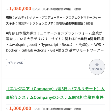
1,050,000
〜
円／月
（※月160時間稼働の場合・税別）
職種：
Webディレクター・プロデューサー・プロジェクトマネージャー
スキル：
開発ディレクション
エリア：
新宿駅
最低稼働日数：
週5日
■内容 日本最大手コミュニケーションプラットフォーム企業が
運営している大手デリバリーサイトに関わるPM業務 ■開発環境
・Java(springboot) ・Typescript（React） ・MySQL ・AWS ・
Docker ・GitHub Actions ・Git ■働き方 基本リモートワーク ※
週1ぐらい出社の可能性あり（新宿駅）のため、1都3県にお住
まいの方に限ります ■商流 エンド→弊社クライアント様
イヤホンOK
【エンジニア（Company）/週3日～/フルリモート】人
事給与システムCompanyのシステム開発担当業務案件
1,000,000
〜
円／月
（※月160時間稼働の場合・税別）