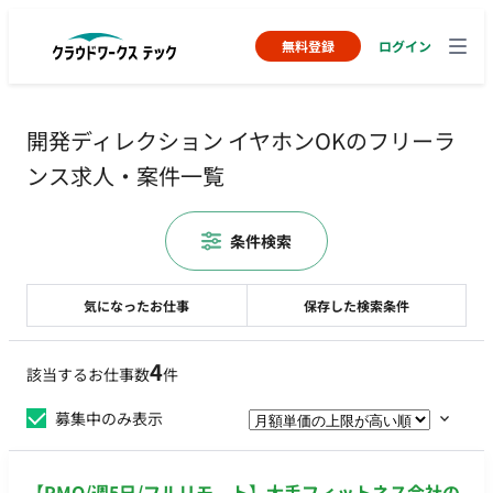
無料登録
ログイン
開発ディレクション イヤホンOKのフリーラ
ンス求人・案件一覧
条件検索
気になったお仕事
保存した検索条件
4
該当するお仕事数
件
募集中のみ表示
【PMO/週5日/フルリモ―ト】大手フィットネス会社の