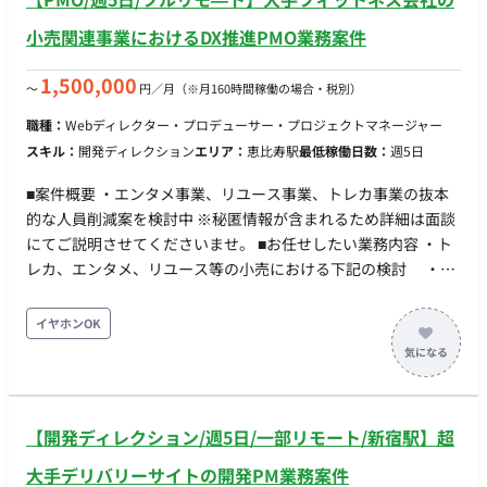
小売関連事業におけるDX推進PMO業務案件
1,500,000
〜
円／月
（※月160時間稼働の場合・税別）
職種：
Webディレクター・プロデューサー・プロジェクトマネージャー
スキル：
開発ディレクション
エリア：
恵比寿駅
最低稼働日数：
週5日
■案件概要 ・エンタメ事業、リユース事業、トレカ事業の抜本
的な人員削減案を検討中 ※秘匿情報が含まれるため詳細は面談
にてご説明させてくださいませ。 ■お任せしたい業務内容 ・ト
レカ、エンタメ、リユース等の小売における下記の検討 ・既
存のやり方をDX/AI、マシンを用いて自動化 ・無人店、ある
いはそれに近い抜本的に売り方を変える構想 ■働き方 ・稼働時
イヤホンOK
間：1日8時間×週5日 ・リモート頻度：フルリモート ※都内店
舗の見学を稀にお願いいたします。（1ヶ月に23日） ・貸与
品：PC貸与
【開発ディレクション/週5日/一部リモート/新宿駅】超
大手デリバリーサイトの開発PM業務案件