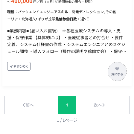
400,000
〜
円／月
（※月160時間稼働の場合・税別）
それぞれ実質の経験期間がどれだけかご教示ください。 ※ご応
募頂く際には必須要件、歓迎要件のご経験についての詳細を記
職種：
バックエンドエンジニア
スキル：
開発ディレクション, その他
載下さい。 （経歴書の項番、規模感、プロジェクト内容、ご自
エリア：
北海道/ひばりが丘駅
最低稼働日数：
週5日
身の役割等） ▽稼働時期 ご希望に応じて相談可能 ■開発環境 詳
細はご面談時にお話しいたします。 ■リモート稼働について フ
■業務内容■ (雇い入れ直後) ⇒各種医療システムの導入・支
ルリモートでご稼働いただけます。 ■PCについて 貸与が必須条
援・保守作業 【具体的には】 ・医療従事者との打合せ ・要件
件となります。
定義、システム仕様書の作成 ・システムエンジニアとのスケジ
ュール調整 ・導入フォロー（操作の説明や稼働立会） ・保守サ
ポート（稼働後の問合せの対応や運用提案） ・現場ニーズを汲
み取った新サービスの企画 （入社後は社内で２週間研修を行
イヤホンOK
い、その後先輩に同行して現場にてOJTで業務を学んで頂きま
す） ☆(変更の範囲) 「会社の定める業務」 ■条件面■ 雇用形
態：正社員（または契約社員、臨時社員 ※いずれも正社員への
登用制度あり） 試用期間：3か月 休日・休暇：完全週休2日制
（土日）、祝日、年末年始休暇、夏季休暇 ※上記以外：有給休
前へ
1
次へ
暇（初年度10日）、アニバーサリー休暇、永年勤続休暇、慶弔
休暇、転勤休暇、ストック休暇、結婚休暇、出産休暇、産前産
後の通院休暇、育児休業、介護休業 (年間休日120日以上) リモ
1
/
1
ページ
ートワーク：あり（状況に合わせたテレワークや、在宅勤務な
どを取り入れ） 転籍・出向：確認中 勤務地(雇入直後) 札幌本