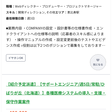
職種：
Webディレクター・プロデューサー・プロジェクトマネージャー
スキル：
開発ディレクション, その他
エリア：
恵比寿駅
最低稼働日数：
週3日
■業務内容 ・COMPANYの設定 ・設計書等の仕様書作成 ・エン
ドクライアントへの仕様等の説明（応募者のスキル感によりま
す） ・操作マニュアルの作成 ・設定変更前後のテストやエビデ
ンス作成 ○役割は以下2つのポジションで募集をしております。
①リードレベル（チームを実際にリードする必要はございま
せん） ②メンバー ■期待するミッション システム開発会社様
イヤホンOK
で下記プロジェクトのいずれかに参加頂きます。 ①金融業
COMPANY導入プロジェクト 現状：プロジェクト開始後半年
（要件定義中） 体制：20名前後、COMPANYの機能ごとにチ
ームあり ②製造業 COMPANY導入プロジェクト 現状：4月か
【紹介予定派遣】【サポートエンジニア/週5日/常駐/ひ
ら要件定義開始 体制：10数名、COMPANYの機能ごとにチー
ムあり ③大手企業 ・COMPANY導入済、運用保守要員が不足し
ばりが丘（北海道）】各種医療システムの導入・支援・
ているため支援が必要 ▽必須要件 ・人事給与システム
保守作業案件
「Company」のシステム開発経験：直近1年以内で3か月以上
のCOMPANY経験 ※エントリーいただける場合は必ずCSRとCJK