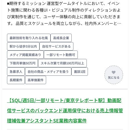
■期待するミッション 運営型ゲームタイトルにおいて、イベン
ト施策に関わる各種UI・ビジュアル制作のディレクションおよ
び実制作を通じて、ユーザー体験の向上に貢献していただきま
す。 品質とスケジュールを両立しながら、社内外メンバーと連
携し、安定した運営体制の構築を推進していただくポジション
です。 ■業務内容・担当工程 【イベント施策に関わるデザイン
最新技術を取り入れる社風
高成長企業
制作】 ・ロゴデザイン、アイコン制作など各種クリエイティブ
駅から徒歩5分以内
自社サービスがある
制作 ・UIパーツやビジュアル素材の作成 担当工程：実装・テス
メディア掲載実績あり
一部リモート勤務可
ト 【クオリティコントロール（アートディレクション業務）】
・各種クリエイティブの品質管理 ・アセット管理 ・制作物の最
下限月単価50万円
スキル次第で月額100万円以上
終チェックおよび改善提案 担当工程：設計・実装・テスト
急募求人
自社の商品・メディアを扱う
面談1回
【進行管理・折衝業務】 ・セクションメンバーのスケジュール
長期案件
高単価案件
管理 ・外部協力会社との折衝、スケジュール調整 ・社内外との
調整業務 担当工程：要件定義・保守運用 ■チーム体制 ・アート
ディレクター ・デザイナー ・プランナー ・エンジニア ■開発
【SQL/週5日/一部リモート/東京テレポート駅】動画配
環境 プログラミング言語 ・該当なし インフラ ・該当なし ■働
信サービスのバックエンド運用保守における売上情報管
き方 ・稼働量：週5日 ・リモート稼働：一部リモート（週3日出
社／週2日リモート） ・フレックス稼働：10:00～19:00想定
理補佐兼アシスタントSE業務内容案件