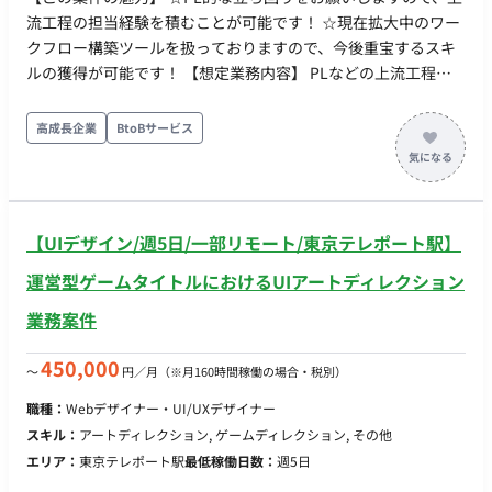
流工程の担当経験を積むことが可能です！ ☆現在拡大中のワー
クフロー構築ツールを扱っておりますので、今後重宝するスキ
ルの獲得が可能です！ 【想定業務内容】 PLなどの上流工程の
業務をお願いいたします。 クライアントの7割ほどは自治体の
DX関係のプロジェクトとなっております。 チームの体制として
高成長企業
BtoBサービス
は、各プロジェクトにもより異なりますがだいたいは5名～10
名ほどでPM・PL・開発メンバーで構成されています。 ■案件の
特徴 金融証券の案件 ITOMとIT構成管理構成管理 【働き方・給
与条件等】 働き方：リモートOK(応相談)、一部出社有 就業時
【UIデザイン/週5日/一部リモート/東京テレポート駅】
間：9:00-18:00をベースにご相談可。
運営型ゲームタイトルにおけるUIアートディレクション
業務案件
450,000
〜
円／月
（※月160時間稼働の場合・税別）
職種：
Webデザイナー・UI/UXデザイナー
スキル：
アートディレクション, ゲームディレクション, その他
エリア：
東京テレポート駅
最低稼働日数：
週5日