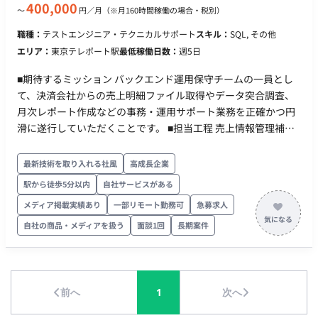
400,000
〜
円／月
（※月160時間稼働の場合・税別）
職種：
テストエンジニア・テクニカルサポート
スキル：
SQL, その他
エリア：
東京テレポート駅
最低稼働日数：
週5日
■期待するミッション バックエンド運用保守チームの一員とし
て、決済会社からの売上明細ファイル取得やデータ突合調査、
月次レポート作成などの事務・運用サポート業務を正確かつ円
滑に遂行していただくことです。 ■担当工程 売上情報管理補佐
およびアシスタントSE業務全般をご担当いただきます。 ※全て
の業務をすぐに請け負うのは難しいため、まずは分担して対応
最新技術を取り入れる社風
高成長企業
いただき、徐々に業務に慣れていただく想定です。 【月初作業
駅から徒歩5分以内
自社サービスがある
（1～15営業日目）】 各決済会社（計17社）の管理画面から売
メディア掲載実績あり
一部リモート勤務可
急募求人
上明細ファイルを取得し、社内ツールへアップロードする作業
各決済会社のデータと自社システムの決済データとの突合・差
自社の商品・メディアを扱う
面談1回
長期案件
分調査および補正調査（最初の数ヶ月は前任者が付き添いサポ
ートします） 【月末作業（15日以降）】 Excel（関数設定済
み）を使用した月次数値チェック作業 あらかじめ用意された
SQLを実行し、結果をExcelなどに抽出・体裁調整を行う月次レ
前へ
1
次へ
ポート作成（決済系6～9件、その他5件） 【その他作業（突発