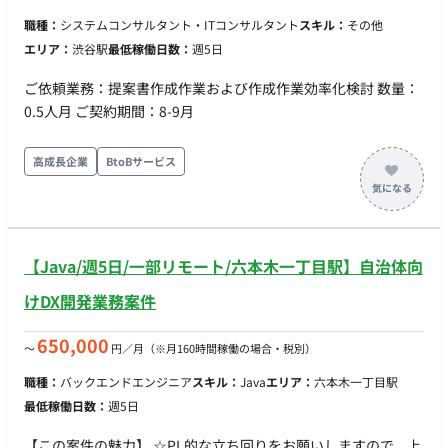
職種：
システムコンサルタント・ITコンサルタント
スキル：
その他
エリア：
渋谷駅
最低稼働日数：
週5日
ご依頼業務：提案書作成作業および作成作業効率化検討 数量：
0.5人月 ご契約期間：8-9月
高成長企業
BtoBサービス
【Java/週5日/一部リモート/六本木一丁目駅】自治体向
けDX開発業務案件
650,000
〜
円／月
（※月160時間稼働の場合・税別）
職種：
バックエンドエンジニア
スキル：
Java
エリア：
六本木一丁目駅
最低稼働日数：
週5日
【この案件の魅力】 ☆PL的な立ち回りをお願いしますので、上