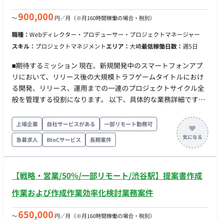
900,000
〜
円／月
（※月160時間稼働の場合・税別）
職種：
Webディレクター・プロデューサー・プロジェクトマネージャー
スキル：
プロジェクトマネジメント
エリア：
大崎
最低稼働日数：
週5日
■期待するミッション 現在、新規開発中のスマートフォンアプ
リにおいて、リリース後の大規模トラフゲームタイトルにおけ
る開発、リリース、運用までの一連のプロジェクトサイクル全
般を管理する役割になります。 以下、具体的な業務詳細です。
・スマートフォン向けゲーム開発プロジェクトの計画策定（ス
ケジュール / 予算 / リソースの管理） ・開発進捗管理、タスク
上場企業
自社サービスがある
一部リモート勤務可
管理、課題特定と解決の推進 ・アジャイル / スクラム（または
急募求人
BtoCサービス
長期案件
その他開発手法）の運営とファシリテーション ・開発チームの
モチベーション管理とコミュニケーションの活性化 ・ゲームの
品質管理（QAチームとの連携） ・プロデューサーやステークホ
【戦略・営業/50％/一部リモート/渋谷駅】提案書作成
ルダーへのレポーティング、意思決定支援
作業および作成作業効率化検討業務案件
650,000
〜
円／月
（※月160時間稼働の場合・税別）