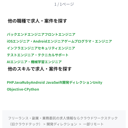
的業務）】 社内ツールの利用者アカウント発行業務（他チーム
1
/
1
ページ
や協力会社からの依頼対応） 決済会社へのキャンセル申請処
理、その他事務的な作業の代行 ■チーム体制 バックエンド運用
他の職種で求人・案件を探す
保守チームへの配属となります。リーダーや前任者が在籍して
おり、わからない点を聞きやすい環境が整っています。 ■業務
バックエンドエンジニア
フロントエンジニア
の流れ 毎月の営業日スケジュール（月初・月末）に沿ってルー
iOSエンジニア・Androidエンジニア
ゲームプログラマ・エンジニア
ティン作業を行いながら、随時発生するアカウント発行やキャ
ンセル申請などの突発的なタスクに対応していただきます。マ
インフラエンジニア
セキュリティエンジニア
ニュアルが完備されている業務も多いため、手順に沿って正確
テストエンジニア・テクニカルサポート
に進めていただきます。 ■開発環境（言語、FW、DB、インフ
AIエンジニア・機械学習エンジニア
ラ、ツール） OS・環境：ターミナル操作 データベース：
他のスキルで求人・案件を探す
SQL（SELECT、INSERTなど） ツール：Excel（関数、ショート
カットキー）、PowerPoint その他：VB（読解が発生する可能
PHP
Java
Ruby
Android Java
Swift
開発ディレクション
Unity
性あり） ■開発フェーズと予定 既存の動画配信サービスの運用
Objective-C
Python
保守・データ管理フェーズとなります。まずはマニュアルのあ
る作業から着手し、数ヶ月かけて徐々に難易度の高い調査業務
などを引き継いでいただく予定です。 ■案件の魅力 国内最大級
の動画配信サービスを支えるバックエンドチームで、データの
フリーランス・副業・業務委託の求人情報ならクラウドワークステック
仕組みや運用の流れを学ぶことができます。マニュアルやサポ
（旧クラウドテック）
>
開発ディレクション
>
一部リモート
ート体制がしっかりしているため、IT知識を活かして着実にス