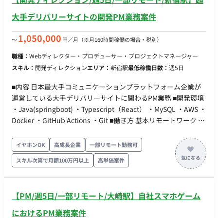
大手デリバリーサイトの開発PM業務案件
1,050,000
〜
円／月
（※月160時間稼働の場合・税別）
職種：
Webディレクター・プロデューサー・プロジェクトマネージャー
スキル：
開発ディレクション
エリア：
新宿駅
最低稼働日数：
週5日
■内容 日本最大手コミュニケーションプラットフォーム企業が
運営している大手デリバリーサイトに関わるPM業務 ■開発環境
・Java(springboot) ・Typescript（React） ・MySQL ・AWS ・
Docker ・GitHub Actions ・Git ■働き方 基本リモートワーク ※
週1ぐらい出社の可能性あり（新宿駅）のため、1都3県にお住
まいの方に限ります ■商流 エンド→弊社クライアント様
イヤホンOK
高成長企業
一部リモート勤務可
スキル次第で月額100万円以上
高単価案件
【PM/週5日/一部リモート/大崎駅】自社スマホゲーム
におけるPM業務案件