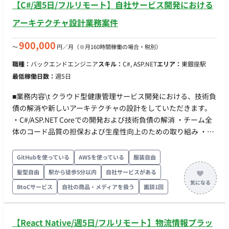
【C#/週5日/フルリモート】自社サービス開発における
アーキテクチャ設計業務案件
900,000
〜
円／月
（※月160時間稼働の場合・税別）
職種：
バックエンドエンジニア
スキル：
C#, ASP.NET
エリア：
東銀座駅
最低稼働日数：
週5日
■業務内容\t クラウド型健康管理サービス開発における、技術負
債の解消や新しいアーキテクチャの設計をしていただきます。
・C#/ASP.NET Coreでの開発および技術負債の解消 ・チーム全
体のコード品質の担保および生産性向上のための取り組み ・フ
レームワーク、アーキテクチャ、関連サービス、ライブラリ等
の選定・導入・見直し 【業務で使用する主なツール】
GitHubを使っている
AWSを使っている
服装自由
Slack/Notion/Backlog/Figma/Google Workspace （職務内容
髪型自由
駅から徒歩5分以内
自社サービスがある
の変更範囲：当社が定める業務全般）
BtoCサービス
自社の商品・メディアを扱う
面談1回
【React Native/週5日/フルリモート】物流情報プラッ