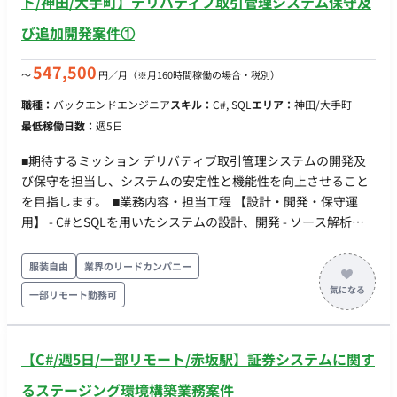
ト/神田/大手町】デリバティブ取引管理システム保守及
び追加開発案件①
547,500
〜
円／月
（※月160時間稼働の場合・税別）
職種：
バックエンドエンジニア
スキル：
C#, SQL
エリア：
神田/大手町
最低稼働日数：
週5日
■期待するミッション デリバティブ取引管理システムの開発及
び保守を担当し、システムの安定性と機能性を向上させること
を目指します。 ■業務内容・担当工程 【設計・開発・保守運
用】 - C#とSQLを用いたシステムの設計、開発 - ソース解析お
よびテスト実施 - 問題解決に向けたコミュニケーション 担当工
程：設計・実装・テスト・保守運用 ■開発環境 - プログラミン
服装自由
業界のリードカンパニー
グ：C#, SQL ■働き方 - 週5日勤務 - リモート稼働：可能（端末
一部リモート勤務可
セットアップや総合テスト時は出社あり） - フレックス稼働：
要相談 - 作業期間：2025年3月頃 ～ （開始時期は2回目の面談
の1か月後となります） ■備考 弊社メンバが長年参入してお
【C#/週5日/一部リモート/赤坂駅】証券システムに関す
り、不明点等は質問し易い環境です。
るステージング環境構築業務案件