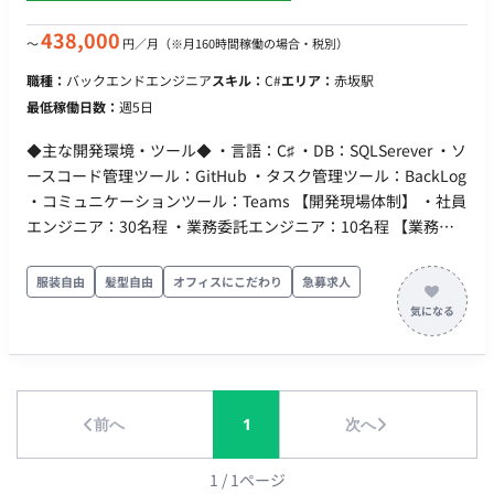
438,000
〜
円／月
（※月160時間稼働の場合・税別）
職種：
バックエンドエンジニア
スキル：
C#
エリア：
赤坂駅
最低稼働日数：
週5日
◆主な開発環境・ツール◆ ・言語：C♯ ・DB：SQLSerever ・ソ
ースコード管理ツール：GitHub ・タスク管理ツール：BackLog
・コミュニケーションツール：Teams 【開発現場体制】 ・社員
エンジニア：30名程 ・業務委託エンジニア：10名程 【業務概
要】 ・開発環境の構築 ・本番環境プログラムリリース準備 ・
本番環境への反映 ・リリース後クロージングの対応 ・問い合わ
服装自由
髪型自由
オフィスにこだわり
急募求人
せ対応 ・障害対応 ・システム運用改善 etc. ・出社：週2日リモ
ート可能 ※初月1～2ヶ月は完全出社となります。 ・場所：赤坂
・期間：長期予定 ・時間:9:00～18：00 or 10：00～19：00 ・
服装：自由 ・貸与：PC貸与あり（Windows）
前へ
1
次へ
1
/
1
ページ