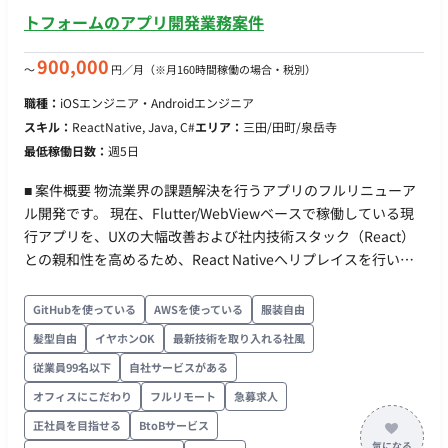
トフォームのアプリ開発業務案件
900,000
〜
円／月
（※月160時間稼働の場合・税別）
職種：
iOSエンジニア・Androidエンジニア
スキル：
ReactNative, Java, C#
エリア：
三田/田町/泉岳寺
最低稼働日数：
週5日
■ 案件概要 物流業界の課題解決を行うアプリのフルリニューア
ル開発です。 現在、Flutter/WebViewベースで稼働している現
行アプリを、UXの大幅改善および社内技術スタック（React）
との親和性を高めるため、React Nativeへリプレイスを行いま
す。 単なるコードの書き換えではなく、仕様を汲み取った上で
の設計・実装を担当いただけるハイクラスなエンジニアを募集
GitHubを使っている
AWSを使っている
服装自由
します。 ■ 具体的な業務 ・現行アプリ（Flutter/WebView）か
髪型自由
イヤホンOK
最新技術を取り入れる社風
らReact Nativeへのリプレイスにおける設計・実装 ・Webフロ
従業員99名以下
自社サービスがある
ントエンドチーム（React採用）と連携した、共通コンポーネ
ントの設計やナレッジ共有 ・ネイティブアプリならではのUX改
オフィスにこだわり
フルリモート
急募求人
善、パフォーマンスチューニング ■ 必須スキル ・React Native
正社員を目指せる
BtoBサービス
を用いたiOS/Androidアプリの開発・リリース実務経験 ・