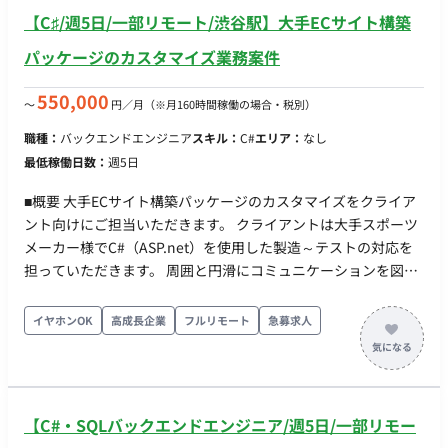
す。 主な業務は、既存システムの調査、保守開発、品質改善対
【C♯/週5日/一部リモート/渋谷駅】大手ECサイト構築
応のほか、Pythonを用いたサポートツールの開発などです。
C#またはJavaでのバックエンド開発スキルと、Pythonでのツ
パッケージのカスタマイズ業務案件
ール開発スキルが求められます。
550,000
〜
円／月
（※月160時間稼働の場合・税別）
職種：
バックエンドエンジニア
スキル：
C#
エリア：
なし
最低稼働日数：
週5日
■概要 大手ECサイト構築パッケージのカスタマイズをクライア
ント向けにご担当いただきます。 クライアントは大手スポーツ
メーカー様でC#（ASP.net）を使用した製造～テストの対応を
担っていただきます。 周囲と円滑にコミュニケーションを図
り、根気強くスピード感持って取り組める方を求めておりま
す。 ■技術スタック 言語:ASP.NET(C#) DB:SQLServer ソース管
イヤホンOK
高成長企業
フルリモート
急募求人
理:Git その他:Windows(クラウド環境を整備する予定) 課題管
理:Backlog 社内コミュニケーション:Slack・Teams ■働き方 出
社頻度：基本出社(本人の能力次第でハイブリッド可) 勤務地：
渋谷駅から徒歩5分程度
【C#・SQLバックエンドエンジニア/週5日/一部リモー