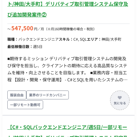
ト/神田/大手町】デリバティブ取引管理システム保守及
び追加開発案件②
547,500
〜
円／月
（※月160時間稼働の場合・税別）
職種：
バックエンドエンジニア
スキル：
C#, SQL
エリア：
神田/大手町
最低稼働日数：
週5日
■期待するミッション デリバティブ取引管理システムの開発及
び保守を担当し、クライアントの期待に応える高品質なシステ
ムを維持・向上させることを目指します。 ■業務内容・担当工
程 【設計・開発・保守運用】 - C#とSQLを用いたシステムの設
計・開発 - ソース解析およびテストの実施 - 問題解決に向けた効
果的なコミュニケーションの実施 担当工程：設計・実装・テス
服装自由
業界のリードカンパニー
ト・保守運用 ■開発環境 - プログラミング：C#, SQL ■働き方 -
一部リモート勤務可
週5日勤務 - リモート稼働：可能（端末セットアップや総合テス
ト時は出社あり） - フレックス稼働：要相談 - 作業期間：2025
年4月頃 ～ （開始時期は2回目の面談の1か月後となります） ■
【C#・SQLバックエンドエンジニア/週5日/一部リモー
備考 弊社メンバが長年参入しており、不明点等は質問し易い環
境です。