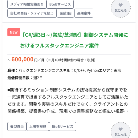
時間/曜日帯：平日9時～17時をメインに前後の相談は可能です
メディア掲載実績あり
BtoBサービス
・参画時期：10月想定
自社の商品・メディアを扱う
面談1回
長期案件
NEW
【C#/週3日～/常駐/芝浦駅】制御システム開発に
おけるフルスタックエンジニア案件
600,000
〜
円／月
（※月160時間稼働の場合・税別）
職種：
バックエンドエンジニア
スキル：
C/C++, Python
エリア：
東京
最低稼働日数：
週2日
■期待するミッション 制御システムの技術提案から保守までを
一気通貫で担当するフルスタックエンジニアとしてご活躍いた
だきます。開発や実装のスキルだけでなく、クライアントとの
関係構築、提案書の作成、現場での調整業務など幅広い視野を
持ち、自らの手でプロジェクトを推進していただくことを期待
しています。 ■業務内容・担当工程 【制御システム開発の全工
髪型自由
上場を視野
BtoBサービス
程における業務】 ・PLC制御技術（ラダープログラム作成・デ