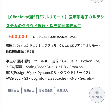
バッグ） ・PC制御技術（Windows/Linuxベースの制御システ
ム開発） ・上位システム連携（WMS、MES、ERP等） ・データ
ベース技術を用いたリアルタイムデータ処理・蓄積・分析 ・産
【C#orJava/週5日/フルリモート】医療系電子カルテシ
業用ネットワークプロトコル対応 ・HMI開発（タッチパネル・
PC画面・タブレット対応のオペレータ画面設計・開発） ・クラ
ステムのクラウド移行・保守開発業務案件
イアントへの提案書作成、見積り作成、関係構築 ・「ヘルメッ
ト」「安全靴」「保護メガネ」が必要な現場への直接訪問およ
600,000
〜
円／月
（※月160時間稼働の場合・税別）
び対応 担当工程：【要件定義・設計・実装・テスト・保守運
職種：
バックエンドエンジニア
スキル：
C#, Java
エリア：
フルリモート
用】 ■チーム体制 要相談 ■開発環境 プログラミング C, C++, C#,
最低稼働日数：
週5日
Python, VB DB SQL Server, MySQL, PostgreSQL ■働き方 週稼働
日数：週3日～ リモート稼働：不可（フル出社） フレックス稼
◆主な開発環境・ツール◆ ・言語：C#・Java・Python・SQL
働：可能（コアタイム：10時〜15時）
・FW/環境：SpringBoot・Vue.js ・DB：Amazon
RDS(PostgreSQL)・DynamoDB ・クラウド(サービス)：
AWS(EC2・S3・Cognito・Elasticache・KMS・Secrets
Manager) ・管理ツール：SVN・Git 【案件概要】 医療系電子カ
ルテシステムのクラウド移行に伴う保守開発、および品質改善
服装自由
髪型自由
高成長企業
急募求人
プロジェクトです。 既存オンプレミス環境からクラウドへのデ
ータ移行ツールの開発なども並行して進めています。 【業務内
容】 Webエンジニアとして、幅広い業務をご担当いただきま