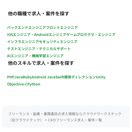
他の職種で求人・案件を探す
バックエンドエンジニア
フロントエンジニア
iOSエンジニア・Androidエンジニア
ゲームプログラマ・エンジニア
インフラエンジニア
セキュリティエンジニア
テストエンジニア・テクニカルサポート
AIエンジニア・機械学習エンジニア
他のスキルで求人・案件を探す
PHP
Java
Ruby
Android Java
Swift
開発ディレクション
Unity
Objective-C
Python
フリーランス・副業・業務委託の求人情報ならクラウドワークステック
（旧クラウドテック）
>
C#のフリーランス求人・案件一覧