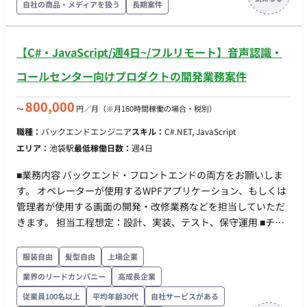
自社の商品・メディアを扱う
長期案件
TypeScriptを用いた開発経験 ・詳細設計〜実装・テストまでの
一連の経験 ■ 尚可スキル ・Swift/Kotlinなどのネイティブ言語
の知見 ・既存アプリのリプレイス、または0→1でのアプリ立ち
【C#・JavaScript/週4日~/フルリモート】音声認識・
上げ経験 ・CI/CD環境の構築・運用経験
コールセンター向けプロダクトの開発業務案件
800,000
〜
円／月
（※月160時間稼働の場合・税別）
職種：
バックエンドエンジニア
スキル：
C#.NET, JavaScript
エリア：
池袋駅
最低稼働日数：
週4日
■業務内容 バックエンド・フロントエンドの両方をお願いしま
す。 オペレーターが使用するWPFアプリケーション、もしくは
管理者が使用する画面の開発・改修業務などを担当していただ
きます。 担当工程想定：設計、実装、テスト、保守運用 ■チー
ム体制 全体では社員7名、業務委託19名です。 2チーム構成で、
20名・6名に分かれます。 ■開発環境 ・言語：
服装自由
髪型自由
上場企業
C#,JavaScript,jQuery,CSS ・フレームワーク：ASP.NET,WPF ・
業界のリードカンパニー
高成長企業
DB：SQL Server ・インフラ：Windows,Azure,AWS ・コミュニ
従業員100名以上
平均年齢30代
自社サービスがある
ケーションツール：Teams ■働き方 ・稼働量：週4以上 ・稼働