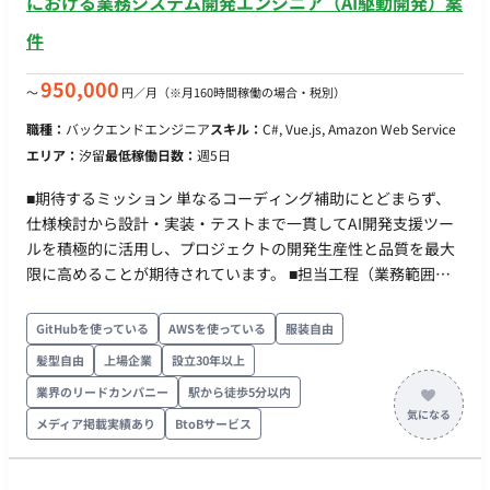
における業務システム開発エンジニア（AI駆動開発）案
件
950,000
〜
円／月
（※月160時間稼働の場合・税別）
職種：
バックエンドエンジニア
スキル：
C#, Vue.js, Amazon Web Service
エリア：
汐留
最低稼働日数：
週5日
■期待するミッション 単なるコーディング補助にとどまらず、
仕様検討から設計・実装・テストまで一貫してAI開発支援ツー
ルを積極的に活用し、プロジェクトの開発生産性と品質を最大
限に高めることが期待されています。 ■担当工程（業務範囲）
AWS上に構築するWebアプリケーションの設計、開発、テスト
をご担当いただきます。 ・フロントエンド開発：Vue.js等を用
GitHubを使っている
AWSを使っている
服装自由
いたUI/UXのコンポーネント開発 ・バックエンド開発：C#を用
髪型自由
上場企業
設立30年以上
いたAPI・ビジネスロジックの開発 ・AI駆動開発：GitHub
業界のリードカンパニー
駅から徒歩5分以内
Copilot、Cursor、Claude等のAI開発支援ツールを日常的に活
用した仕様検討・設計・実装・テストの実施 ■開発環境 ・プロ
メディア掲載実績あり
BtoBサービス
グラミング：C#, TypeScript ・FW：ASP.NET Core, .NET8以降,
Vue.js ・DB： ・インフラ：AWS