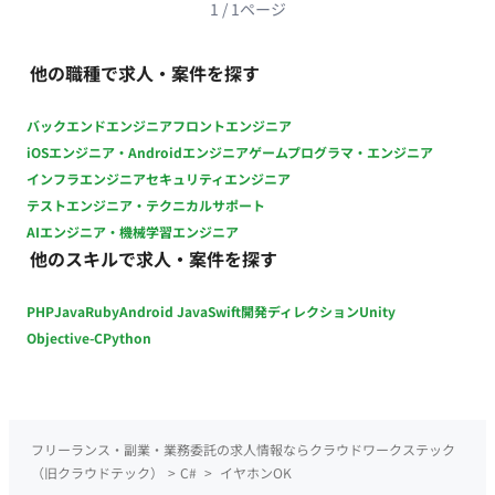
1
/
1
ページ
他の職種で求人・案件を探す
バックエンドエンジニア
フロントエンジニア
iOSエンジニア・Androidエンジニア
ゲームプログラマ・エンジニア
インフラエンジニア
セキュリティエンジニア
テストエンジニア・テクニカルサポート
AIエンジニア・機械学習エンジニア
他のスキルで求人・案件を探す
PHP
Java
Ruby
Android Java
Swift
開発ディレクション
Unity
Objective-C
Python
フリーランス・副業・業務委託の求人情報ならクラウドワークステック
（旧クラウドテック）
>
C#
>
イヤホンOK