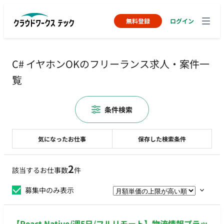
無料登録
ログイン
C# イヤホンOKのフリーランス求人・案件一
覧
条件検索
気になったお仕事
保存した検索条件
2
該当するお仕事数
件
募集中のみ表示
【React Native/週5日/フルリモート】物流情報プラッ