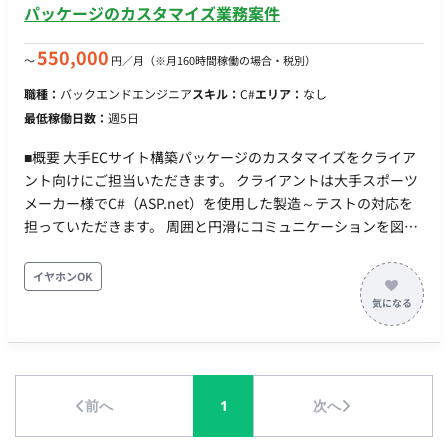
を用いたiOS/Androidアプリの開発・リリース実務経験 ・
パッケージのカスタマイズ業務案件
TypeScriptを用いた開発経験 ・詳細設計〜実装・テストまでの
一連の経験 ■ 尚可スキル ・Swift/Kotlinなどのネイティブ言語
550,000
〜
円／月
（※月160時間稼働の場合・税別）
の知見 ・既存アプリのリプレイス、または0→1でのアプリ立ち
職種：
バックエンドエンジニア
スキル：
C#
エリア：
なし
上げ経験 ・CI/CD環境の構築・運用経験
最低稼働日数：
週5日
■概要 大手ECサイト構築パッケージのカスタマイズをクライア
ント向けにご担当いただきます。 クライアントは大手スポーツ
メーカー様でC#（ASP.net）を使用した製造～テストの対応を
担っていただきます。 周囲と円滑にコミュニケーションを図
り、根気強くスピード感持って取り組める方を求めておりま
す。 ■技術スタック 言語:ASP.NET(C#) DB:SQLServer ソース管
イヤホンOK
理:Git その他:Windows(クラウド環境を整備する予定) 課題管
理:Backlog 社内コミュニケーション:Slack・Teams ■働き方 出
社頻度：基本出社(本人の能力次第でハイブリッド可) 勤務地：
渋谷駅から徒歩5分程度
前へ
1
次へ