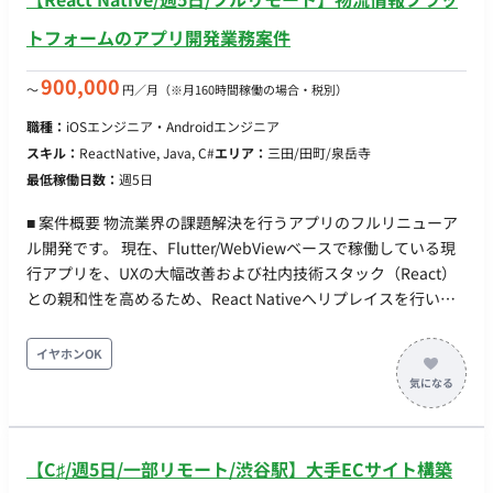
トフォームのアプリ開発業務案件
900,000
〜
円／月
（※月160時間稼働の場合・税別）
職種：
iOSエンジニア・Androidエンジニア
スキル：
ReactNative, Java, C#
エリア：
三田/田町/泉岳寺
最低稼働日数：
週5日
■ 案件概要 物流業界の課題解決を行うアプリのフルリニューア
ル開発です。 現在、Flutter/WebViewベースで稼働している現
行アプリを、UXの大幅改善および社内技術スタック（React）
との親和性を高めるため、React Nativeへリプレイスを行いま
す。 単なるコードの書き換えではなく、仕様を汲み取った上で
の設計・実装を担当いただけるハイクラスなエンジニアを募集
イヤホンOK
します。 ■ 具体的な業務 ・現行アプリ（Flutter/WebView）か
らReact Nativeへのリプレイスにおける設計・実装 ・Webフロ
ントエンドチーム（React採用）と連携した、共通コンポーネ
ントの設計やナレッジ共有 ・ネイティブアプリならではのUX改
【C♯/週5日/一部リモート/渋谷駅】大手ECサイト構築
善、パフォーマンスチューニング ■ 必須スキル ・React Native