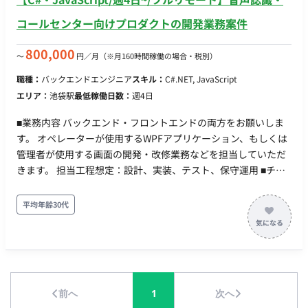
コールセンター向けプロダクトの開発業務案件
800,000
〜
円／月
（※月160時間稼働の場合・税別）
職種：
バックエンドエンジニア
スキル：
C#.NET, JavaScript
エリア：
池袋駅
最低稼働日数：
週4日
■業務内容 バックエンド・フロントエンドの両方をお願いしま
す。 オペレーターが使用するWPFアプリケーション、もしくは
管理者が使用する画面の開発・改修業務などを担当していただ
きます。 担当工程想定：設計、実装、テスト、保守運用 ■チー
ム体制 全体では社員7名、業務委託19名です。 2チーム構成で、
20名・6名に分かれます。 ■開発環境 ・言語：
平均年齢30代
C#,JavaScript,jQuery,CSS ・フレームワーク：ASP.NET,WPF ・
DB：SQL Server ・インフラ：Windows,Azure,AWS ・コミュニ
ケーションツール：Teams ■働き方 ・稼働量：週4以上 ・稼働
時間/曜日帯：平日9時～17時をメインに前後の相談は可能です
・参画時期：10月想定
前へ
1
次へ