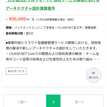
アーキテクチャ設計業務案件
900,000
〜
円／月
（※月160時間稼働の場合・税別）
職種：
バックエンドエンジニア
スキル：
C#, ASP.NET
エリア：
東銀座駅
最低稼働日数：
週5日
■業務内容\t クラウド型健康管理サービス開発における、技術負
債の解消や新しいアーキテクチャの設計をしていただきます。
・C#/ASP.NET Coreでの開発および技術負債の解消 ・チーム全
体のコード品質の担保および生産性向上のための取り組み ・フ
レームワーク、アーキテクチャ、関連サービス、ライブラリ等
の選定・導入・見直し 【業務で使用する主なツール】
BtoCサービス
Slack/Notion/Backlog/Figma/Google Workspace （職務内容
の変更範囲：当社が定める業務全般）
前へ
1
次へ