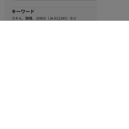
キーワード
スキル、職種、JOBID（JA-012345）など
0
該当するお仕事数
件
この条件で絞り込む
ル
利用規約
個人情報保護方針
サイトマップ