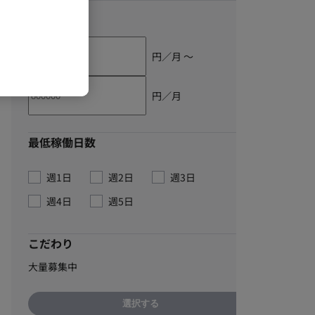
単価
円／月 〜
円／月
最低稼働日数
週1日
週2日
週3日
週4日
週5日
こだわり
大量募集中
選択する