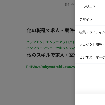
条件を変更するか、もう少
エンジニア
バックエン
デザイン
iOSエンジ
他の職種で求人・案件を探す
Webデザイ
インフラエ
編集・ライティ
テストエン
Webコーダ
グラフィッ
バックエンドエンジニア
フロントエンジニア
iOSエン
プロダクト開発
ラストレー
インフラエンジニア
セキュリティエンジニア
テストエ
編集者・翻
他のスキルで求人・案件を探す
Webディ
ビジネス・マーケ
クトマネー
マーケター
PHP
Java
Ruby
Android Java
Swift
開発ディレクショ
システムコ
コンサルタ
プロンプト