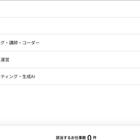
し広い条件設定で検索してみてください。
ドエンジニア
フロントエンジニア
ニア・Androidエンジニア
ゲームプログラマ・エンジニ
アートディレクター・クリエイ
ナー・UI/UXデザイナー
ンジニア
セキュリティエンジニア
ング・講師・コーダー
ター
ジニア・テクニカルサポート
AIエンジニア・機械学習エン
ー
Webライター
クデザイナー・CGデザイナー・イ
ジニア・Androidエンジニア
ゲームプログラマ・エンジニア
・運営
ター
ンジニア・テクニカルサポート
AIエンジニア・機械学習エンジニア
訳・その他ライター
レクター・プロデューサー・プロジェ
データアナリスト・データサ
ティング・生成AI
ジャー
・メディア運用
DX推進
ン
Unity
Objective-C
Python
ンサルタント・ITコンサルタント
ント・企画・セールス
採用・組織開発・制度設計
エンジニアリング
0
該当するお仕事数
件