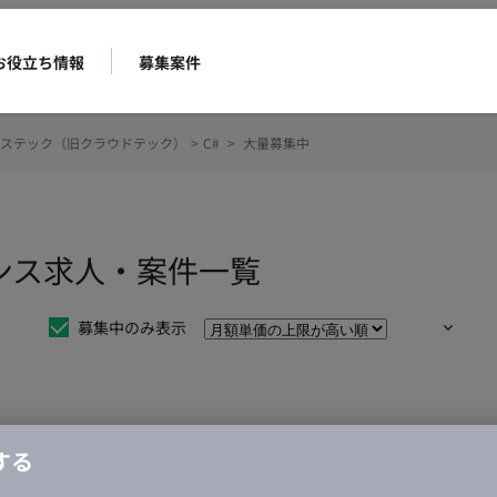
お役立ち情報
募集案件
ステック（旧クラウドテック）
>
C#
>
大量募集中
ランス求人・案件一覧
募集中のみ表示
仕事は見つかりませんでした。
する