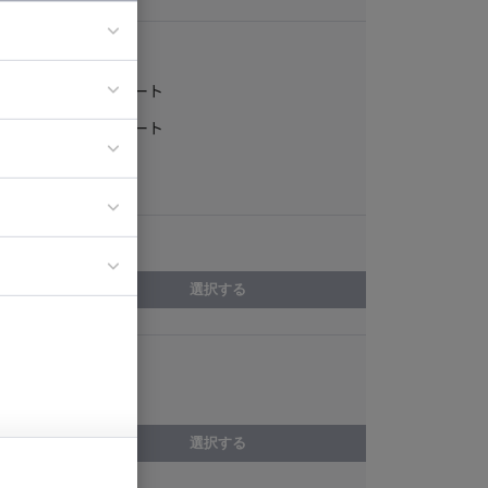
稼働形態
フルリモート
ア
一部リモート
ティブディレク
常駐
ジニア
エリア
イエンティスト
選択する
スキル
C#
選択する