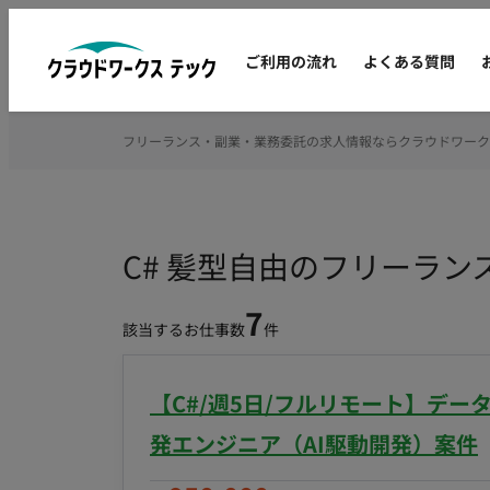
ご利用の流れ
よくある質問
フリーランス・副業・業務委託の求人情報ならクラウドワーク
C# 髪型自由のフリーラ
7
該当するお仕事数
件
【C#/週5日/フルリモート】デ
発エンジニア（AI駆動開発）案件