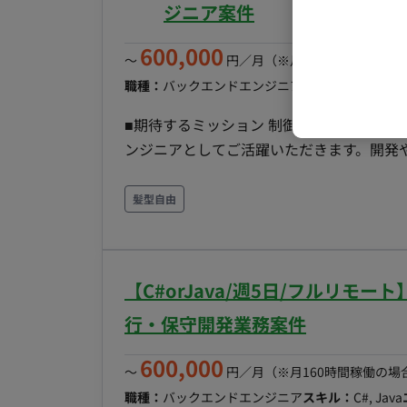
ジニア案件
600,000
〜
円／月
（※月160時間稼働の場
職種：
バックエンドエンジニア
スキル：
C/C++, P
■期待するミッション 制御システムの技
ンジニアとしてご活躍いただきます。開発
築、提案書の作成、現場での調整業務など
いただくことを期待しています。 ■業務内容・担当工程 【制御システム開発の全工程における業
髪型自由
務】 ・PLC制御技術（ラダープログラム作成・
の制御システム開発） ・上位システム連携（
リアルタイムデータ処理・蓄積・分析 ・産
【C#orJava/週5日/フルリ
ネル・PC画面・タブレット対応のオペレー
見積り作成、関係構築 ・「ヘルメット」
行・保守開発業務案件
び対応 担当工程：【要件定義・設計・実装・テスト・保守運用】
600,000
プログラミング C, C++, C#, Python, VB DB SQL Serv
〜
円／月
（※月160時間稼働の場
週3日～ リモート稼働：不可（フル出社） 
職種：
バックエンドエンジニア
スキル：
C#, Java