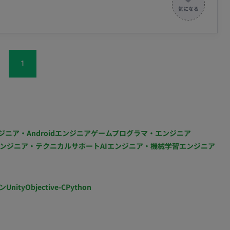
リリース後クロージングの対応 ・問い合わせ対応 ・障害
18：00 or 10：00～19：00 ・服装：自由 ・貸与：
1
ジニア・Androidエンジニア
ゲームプログラマ・エンジニア
ンジニア・テクニカルサポート
AIエンジニア・機械学習エンジニア
ン
Unity
Objective-C
Python