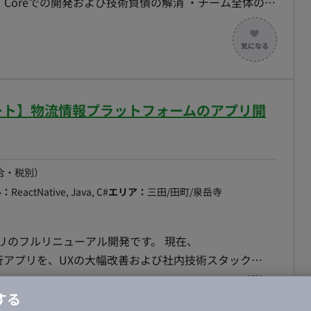
取り組み ・フレームワーク、アーキテクチャ、関連サー
oogle Workspace （職務内容の変更範囲：当社が定める業務全
フルリモート】物流情報プラットフォームのアプリ開
合・税別）
ル：
ReactNative, Java, C#
エリア：
三田/田町/泉岳寺
プリのフルリニューアル開発です。 現在、
いる現行アプリを、UXの大幅改善および社内技術スタック
t Nativeへリプレイスを行います。 単なるコードの書き
する
計・実装を担当いただけるハイクラスなエンジニアを募