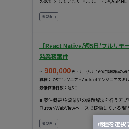
の設計をしていただきます。 ・C#/ASP.NET Coreでの開発および技術負債の解消 ・チーム全体のコ
ード品質の担保および生産性向上のための
ビス、ライブラリ等の選定・導入・見直し 【業務で使用する主なツール】
髪型自由
Slack/Notion/Backlog/Figma/G
般）
【React Native/週5日/
発業務案件
900,000
〜
円／月
（※月160時間稼働の場
職種：
iOSエンジニア・Androidエンジニア
スキ
最低稼働日数：
週5日
■ 案件概要 物流業界の課題解決を行うア
Flutter/WebViewベースで稼働して
（React）との親和性を高めるため、Reac
職種を選択
換えではなく、仕様を汲み取った上での設
髪型自由