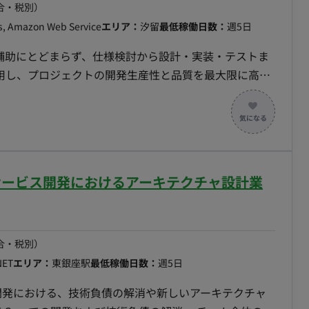
合・税別）
js, Amazon Web Service
エリア：
汐留
最低稼働日数：
週5日
グ補助にとどまらず、仕様検討から設計・実装・テストま
活用し、プロジェクトの開発生産性と品質を最大限に高め
ロントエンド開発：Vue.js等を用いたUI/UXのコン
用いたAPI・ビジネスロジックの開発 ・AI駆動開発：
ude等のAI開発支援ツールを日常的に活用した仕様検討・設計・実
社サービス開発におけるアーキテクチャ設計業
合・税別）
NET
エリア：
東銀座駅
最低稼働日数：
週5日
ス開発における、技術負債の解消や新しいアーキテクチャ