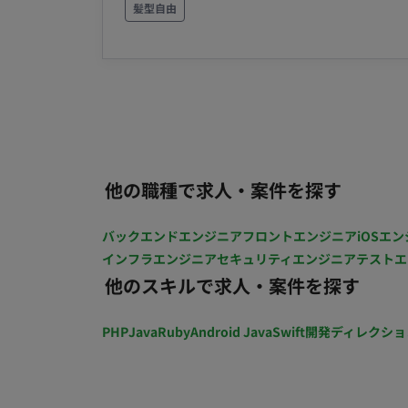
ラムリリース準備 ・本番環境への反映 ・
髪型自由
対応 ・システム運用改善 etc. ・出社：週2日リモート可能 ※初月1～2ヶ月は完全出社となります。
・場所：赤坂 ・期間：長期予定 ・時間:9:00～
PC貸与あり（Windows）
他の職種で求人・案件を探す
バックエンドエンジニア
フロントエンジニア
iOSエン
インフラエンジニア
セキュリティエンジニア
テストエ
他のスキルで求人・案件を探す
PHP
Java
Ruby
Android Java
Swift
開発ディレクショ