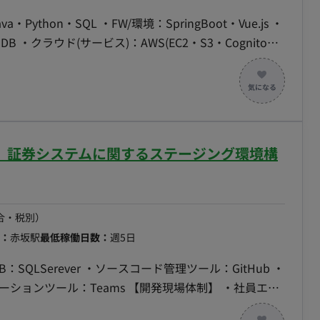
thon・SQL ・FW/環境：SpringBoot・Vue.js ・
amoDB ・クラウド(サービス)：AWS(EC2・S3・Cognito・
ger) ・管理ツール：SVN・Git 【案件概要】 医療系電子カルテシ
よび品質改善プロジェクトです。 既存オンプレミス環境
ども並行して進めています。 【業務内容】 Webエン
きます。 主な業務は、既存システムの調査、保守開発、
ートツールの開発などです。 C#またはJavaでのバック
坂駅】証券システムに関するステージング環境構
開発スキルが求められます。
合・税別）
：
赤坂駅
最低稼働日数：
週5日
SQLSerever ・ソースコード管理ツール：GitHub ・
eams 【開発現場体制】 ・社員エン
0名程 【業務概要】 ・開発環境の構築 ・本番環境プログ