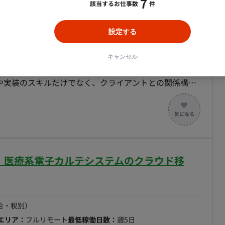
7
該当するお仕事数
件
設定する
合・税別）
ython
エリア：
東京
最低稼働日数：
週2日
キャンセル
術提案から保守までを一気通貫で担当するフルスタックエ
や実装のスキルだけでなく、クライアントとの関係構
幅広い視野を持ち、自らの手でプロジェクトを推進して
デバッグ） ・PC制御技術（Windows/Linuxベース
WMS、MES、ERP等） ・データベース技術を用いた
業用ネットワークプロトコル対応 ・HMI開発（タッチパ
モート】医療系電子カルテシステムのクラウド移
タ画面設計・開発） ・クライアントへの提案書作成、
「安全靴」「保護メガネ」が必要な現場への直接訪問およ
 ■チーム体制 要相談 ■開発環境
er, MySQL, PostgreSQL ■働き方 週稼働日数：
合・税別）
フレックス稼働：可能（コアタイム：10時〜15時）
エリア：
フルリモート
最低稼働日数：
週5日