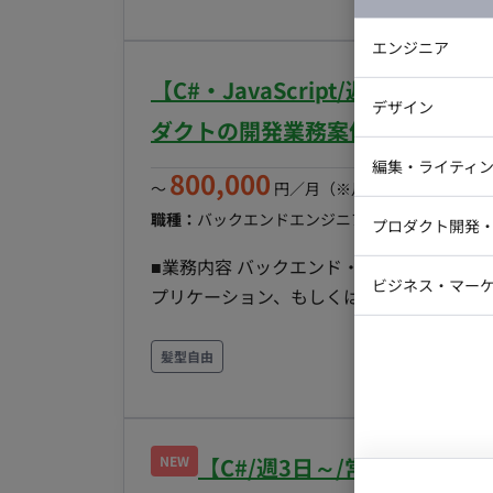
集します。 ■ 具体的な業務 ・現行アプリ（Flutter/WebView）からReact Nativeへのリプレイスに
おける設計・実装 ・Webフロントエンドチ
エンジニア
設計やナレッジ共有 ・ネイティブアプリならで
【C#・JavaScript/週4日
バックエン
スキル ・React Nativeを用いたiOS/An
デザイン
た開発経験 ・詳細設計〜実装・テストまでの一連の経験 ■ 尚可スキル ・Swift
ダクトの開発業務案件
iOSエンジ
ィブ言語の知見 ・既存アプリのリプレイス、
Webデザイ
インフラエ
編集・ライティ
800,000
築・運用経験
〜
円／月
（※月160時間稼働の場
テストエン
Webコーダ
グラフィッ
職種：
バックエンドエンジニア
スキル：
C#.NET, 
プロダクト開発
ラストレー
編集者・翻
■業務内容 バックエンド・フロントエンド
Webディ
ビジネス・マーケ
プリケーション、もしくは管理者が使用す
クトマネー
担当工程想定：設計、実装、テスト、保守運用 ■チーム体制 全体では社員7名、業務委託
マーケター
システムコ
す。 2チーム構成で、20名・6名に分かれます。 ■開発環境 ・言語：C#,JavaScript,jQuery,
髪型自由
コンサルタ
レームワーク：ASP.NET,WPF ・DB：SQL Server ・インフラ：Windows,Azure,AWS ・コミュニケ
プロンプト
ーションツール：Teams ■働き方 ・稼働量：週4以上 ・稼働時間/曜日帯：平日9時～17時をメイン
に前後の相談は可能です ・参画時期：10
NEW
【C#/週3日～/常駐/芝浦