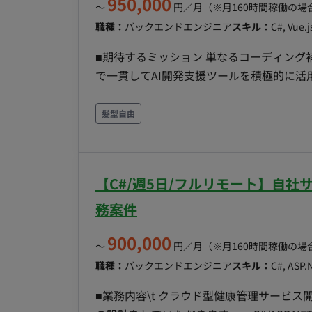
950,000
〜
円／月
（※月160時間稼働の場
職種：
バックエンドエンジニア
スキル：
C#, Vue.
■期待するミッション 単なるコーディン
で一貫してAI開発支援ツールを積極的に
ることが期待されています。 ■担当工程（業務範囲） AWS上に構築するWebアプリケーションの設
計、開発、テストをご担当いただきます。 ・フ
髪型自由
ポーネント開発 ・バックエンド開発：C#を
GitHub Copilot、Cursor、Cla
装・テストの実施 ■開発環境 ・プログラミング：C#, TypeScript ・FW：ASP.NET Core, .NET8以降,
【C#/週5日/フルリモート】自
Vue.js ・DB： ・インフラ：AWS
務案件
900,000
〜
円／月
（※月160時間稼働の場
職種：
バックエンドエンジニア
スキル：
C#, ASP.
■業務内容\t クラウド型健康管理サービ