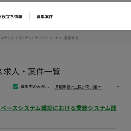
お役立ち情報
募集案件
ステック（旧クラウドテック）
>
C#
>
髪型自由
ンス求人・案件一覧
募集中のみ表示
ータベースシステム構築における業務システム開