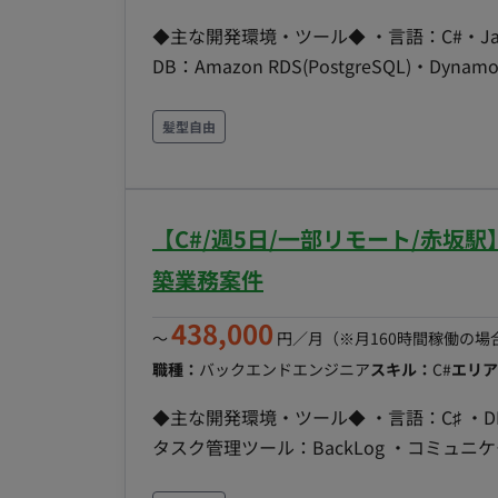
◆主な開発環境・ツール◆ ・言語：C#・Java・Py
DB：Amazon RDS(PostgreSQL)・Dyn
Elasticache・KMS・Secrets Mana
ステムのクラウド移行に伴う保守開発、お
髪型自由
からクラウドへのデータ移行ツールの開発な
ジニアとして、幅広い業務をご担当いただ
品質改善対応のほか、Pythonを用いたサポ
【C#/週5日/一部リモート/赤
エンド開発スキルと、Pythonでのツール
築業務案件
438,000
〜
円／月
（※月160時間稼働の場
職種：
バックエンドエンジニア
スキル：
C#
エリア
◆主な開発環境・ツール◆ ・言語：C♯ ・DB：
タスク管理ツール：BackLog ・コミュニケーションツール：T
ジニア：30名程 ・業務委託エンジニア：1