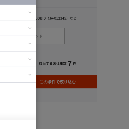
キーワード
スキル、職種、JOBID（JA-012345）など
ア
ティブディレク
ジニア
7
該当するお仕事数
件
イエンティスト
この条件で絞り込む