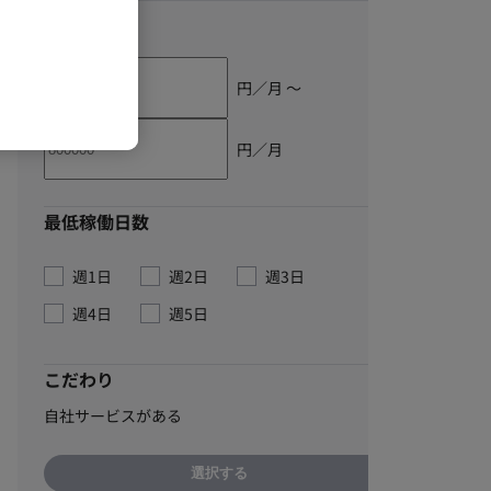
単価
円／月 〜
円／月
最低稼働日数
週1日
週2日
週3日
週4日
週5日
こだわり
自社サービスがある
選択する