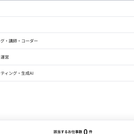
し広い条件設定で検索してみてください。
ドエンジニア
フロントエンジニア
ニア・Androidエンジニア
ゲームプログラマ・エンジニ
アートディレクター・クリエイ
ナー・UI/UXデザイナー
ンジニア
セキュリティエンジニア
ング・講師・コーダー
ター
ジニア・テクニカルサポート
AIエンジニア・機械学習エン
ー
Webライター
クデザイナー・CGデザイナー・イ
ジニア・Androidエンジニア
ゲームプログラマ・エンジニア
・運営
ター
ンジニア・テクニカルサポート
AIエンジニア・機械学習エンジニア
訳・その他ライター
レクター・プロデューサー・プロジェ
データアナリスト・データサ
ティング・生成AI
ジャー
・メディア運用
DX推進
ン
Unity
Objective-C
Python
ンサルタント・ITコンサルタント
ント・企画・セールス
採用・組織開発・制度設計
エンジニアリング
0
該当するお仕事数
件