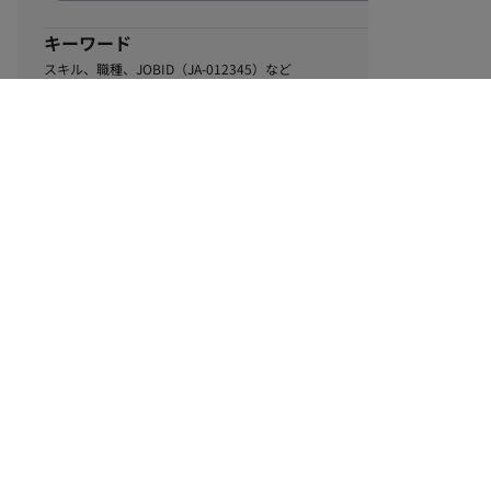
キーワード
スキル、職種、JOBID（JA-012345）など
0
該当するお仕事数
件
この条件で絞り込む
ル
利用規約
個人情報保護方針
サイトマップ