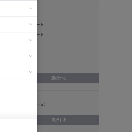
稼働形態
フルリモート
ア
一部リモート
ティブディレク
常駐
ジニア
エリア
イエンティスト
選択する
スキル
VB（Visual Basic）
選択する