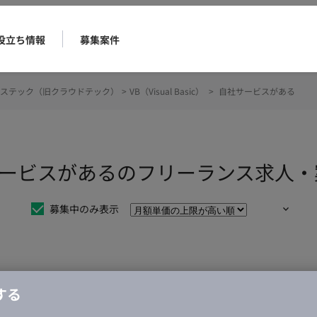
役立ち情報
募集案件
ステック（旧クラウドテック）
>
VB（Visual Basic）
>
自社サービスがある
） 自社サービスがあるのフリーランス求人
募集中のみ表示
仕事は見つかりませんでした。
する