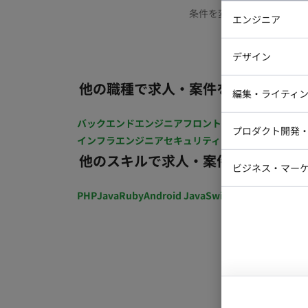
条件を変更するか、もう少
エンジニア
バックエン
デザイン
iOSエンジ
他の職種で求人・案件を探す
Webデザイ
インフラエ
編集・ライティ
テストエン
Webコーダ
グラフィッ
バックエンドエンジニア
フロントエンジニア
iOSエン
プロダクト開発
ラストレー
インフラエンジニア
セキュリティエンジニア
テストエ
編集者・翻
他のスキルで求人・案件を探す
Webディ
ビジネス・マーケ
クトマネー
マーケター
PHP
Java
Ruby
Android Java
Swift
開発ディレクショ
システムコ
コンサルタ
プロンプト