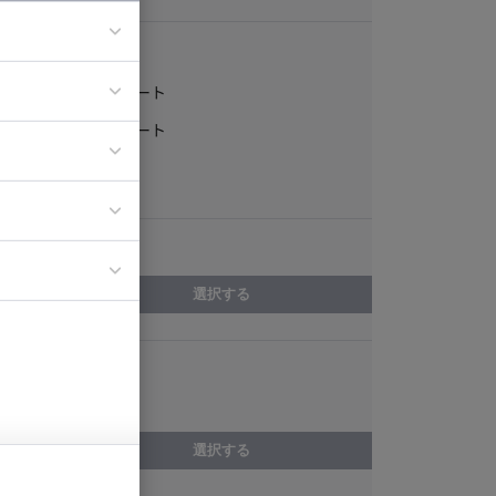
稼働形態
フルリモート
ア
一部リモート
ティブディレク
常駐
ジニア
エリア
イエンティスト
選択する
スキル
C++Builder
選択する