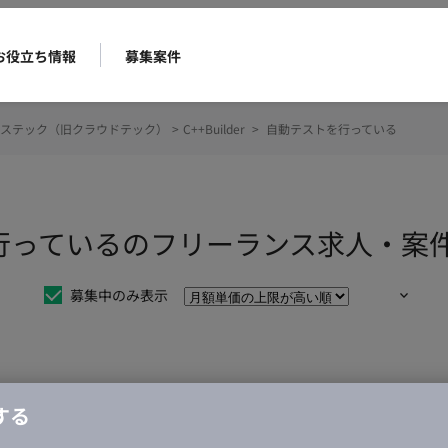
お役立ち情報
募集案件
ステック（旧クラウドテック）
>
C++Builder
>
自動テストを行っている
ストを行っているのフリーランス求人・案
募集中のみ表示
仕事は見つかりませんでした。
する