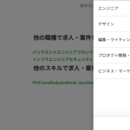
条件を変更するか、もう少
エンジニア
バックエン
デザイン
iOSエンジ
他の職種で求人・案件を探す
Webデザイ
インフラエ
編集・ライティ
テストエン
Webコーダ
グラフィッ
バックエンドエンジニア
フロントエンジニア
iOSエン
プロダクト開発
ラストレー
インフラエンジニア
セキュリティエンジニア
テストエ
編集者・翻
他のスキルで求人・案件を探す
Webディ
ビジネス・マーケ
クトマネー
マーケター
PHP
Java
Ruby
Android Java
Swift
開発ディレクショ
システムコ
コンサルタ
プロンプト