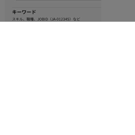
キーワード
スキル、職種、JOBID（JA-012345）など
0
該当するお仕事数
件
この条件で絞り込む
ル
利用規約
個人情報保護方針
サイトマップ