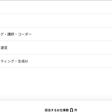
し広い条件設定で検索してみてください。
ドエンジニア
フロントエンジニア
ニア・Androidエンジニア
ゲームプログラマ・エンジニ
アートディレクター・クリエイ
ナー・UI/UXデザイナー
ンジニア
セキュリティエンジニア
ング・講師・コーダー
ター
ジニア・テクニカルサポート
AIエンジニア・機械学習エン
ー
Webライター
クデザイナー・CGデザイナー・イ
ジニア・Androidエンジニア
ゲームプログラマ・エンジニア
・運営
ター
ンジニア・テクニカルサポート
AIエンジニア・機械学習エンジニア
訳・その他ライター
レクター・プロデューサー・プロジェ
データアナリスト・データサ
ティング・生成AI
ジャー
・メディア運用
DX推進
ン
Unity
Objective-C
Python
ンサルタント・ITコンサルタント
ント・企画・セールス
採用・組織開発・制度設計
エンジニアリング
0
該当するお仕事数
件