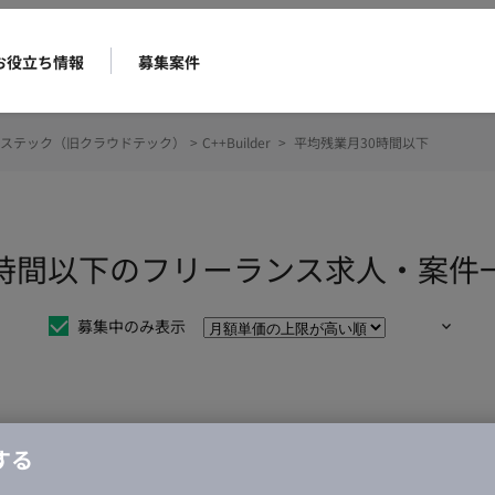
お役立ち情報
募集案件
ステック（旧クラウドテック）
>
C++Builder
>
平均残業月30時間以下
業月30時間以下のフリーランス求人・案件
募集中のみ表示
仕事は見つかりませんでした。
する