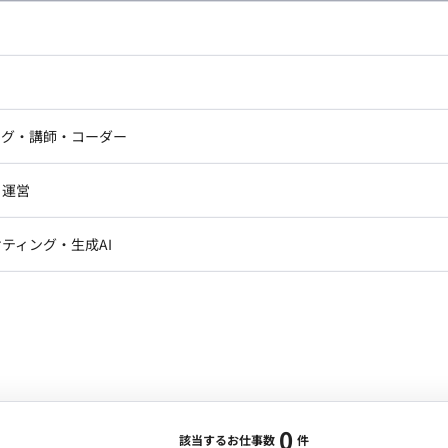
し広い条件設定で検索してみてください。
ドエンジニア
フロントエンジニア
ニア・Androidエンジニア
ゲームプログラマ・エンジニ
アートディレクター・クリエイ
ナー・UI/UXデザイナー
ンジニア
セキュリティエンジニア
ング・講師・コーダー
ター
ジニア・テクニカルサポート
AIエンジニア・機械学習エン
ー
Webライター
クデザイナー・CGデザイナー・イ
ジニア・Androidエンジニア
ゲームプログラマ・エンジニア
・運営
ター
ンジニア・テクニカルサポート
AIエンジニア・機械学習エンジニア
訳・その他ライター
レクター・プロデューサー・プロジェ
データアナリスト・データサ
ティング・生成AI
ジャー
・メディア運用
DX推進
ン
Unity
Objective-C
Python
ンサルタント・ITコンサルタント
ント・企画・セールス
採用・組織開発・制度設計
エンジニアリング
0
該当するお仕事数
件