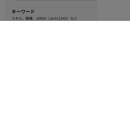
キーワード
スキル、職種、JOBID（JA-012345）など
0
該当するお仕事数
件
この条件で絞り込む
ル
利用規約
個人情報保護方針
サイトマップ