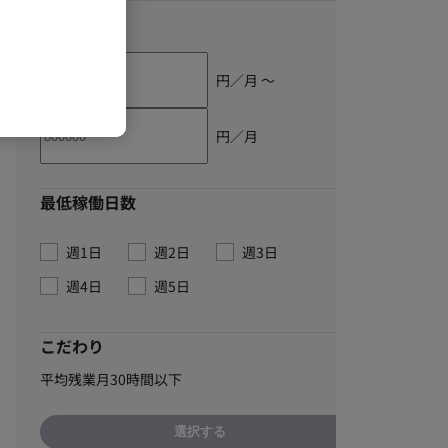
単価
円／月 〜
円／月
最低稼働日数
週1日
週2日
週3日
週4日
週5日
こだわり
平均残業月30時間以下
選択する