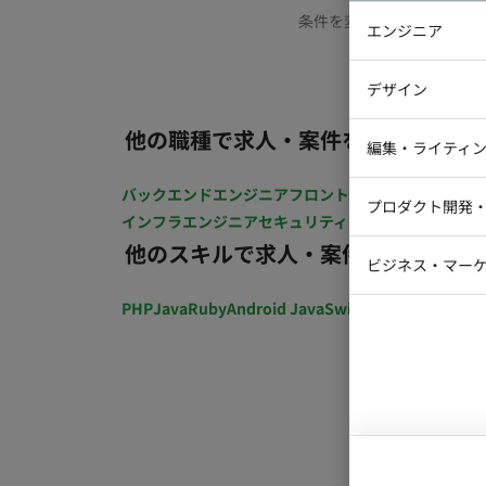
条件を変更するか、もう少
エンジニア
バックエン
デザイン
iOSエンジ
他の職種で求人・案件を探す
Webデザイ
インフラエ
編集・ライティ
テストエン
Webコーダ
グラフィッ
バックエンドエンジニア
フロントエンジニア
iOSエン
プロダクト開発
ラストレー
インフラエンジニア
セキュリティエンジニア
テストエ
編集者・翻
他のスキルで求人・案件を探す
Webディ
ビジネス・マーケ
クトマネー
マーケター
PHP
Java
Ruby
Android Java
Swift
開発ディレクショ
システムコ
コンサルタ
プロンプト