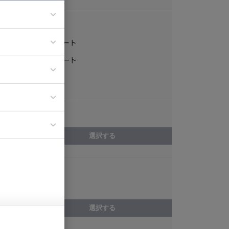
稼働形態
フルリモート
ア
一部リモート
ティブディレク
常駐
ジニア
エリア
イエンティスト
選択する
スキル
C++Builder
選択する