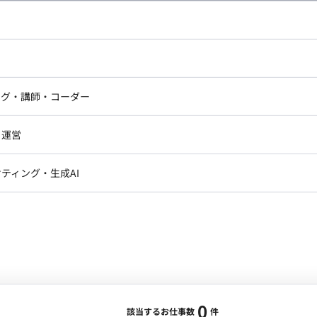
し広い条件設定で検索してみてください。
ドエンジニア
フロントエンジニア
ニア・Androidエンジニア
ゲームプログラマ・エンジニ
アートディレクター・クリエイ
ナー・UI/UXデザイナー
ンジニア
セキュリティエンジニア
ング・講師・コーダー
ター
ジニア・テクニカルサポート
AIエンジニア・機械学習エン
ー
Webライター
クデザイナー・CGデザイナー・イ
ジニア・Androidエンジニア
ゲームプログラマ・エンジニア
・運営
ター
ンジニア・テクニカルサポート
AIエンジニア・機械学習エンジニア
訳・その他ライター
レクター・プロデューサー・プロジェ
データアナリスト・データサ
ティング・生成AI
ジャー
・メディア運用
DX推進
ン
Unity
Objective-C
Python
ンサルタント・ITコンサルタント
ント・企画・セールス
採用・組織開発・制度設計
エンジニアリング
0
該当するお仕事数
件