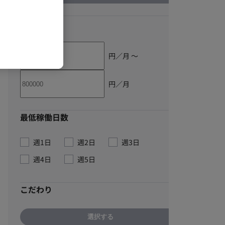
単価
円／月 〜
円／月
最低稼働日数
週1日
週2日
週3日
週4日
週5日
こだわり
選択する