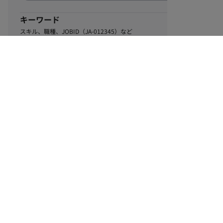
キーワード
スキル、職種、JOBID（JA-012345）など
0
該当するお仕事数
件
この条件で絞り込む
ル
利用規約
個人情報保護方針
サイトマップ