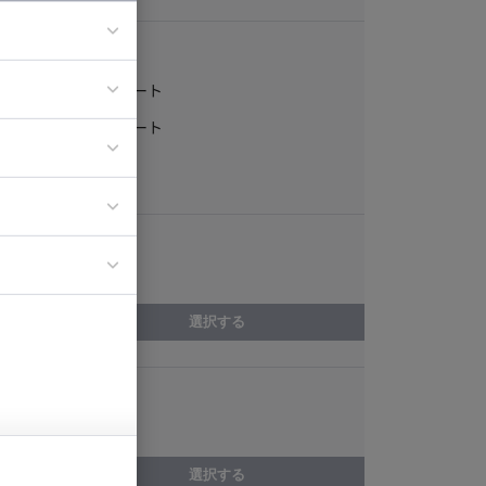
稼働形態
フルリモート
ア
一部リモート
ティブディレク
常駐
ジニア
エリア
イエンティスト
兵庫県
選択する
スキル
C++Builder
選択する