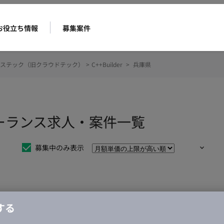
お役立ち情報
募集案件
ステック（旧クラウドテック）
>
C++Builder
>
兵庫県
フリーランス求人・案件一覧
募集中のみ表示
仕事は見つかりませんでした。
する