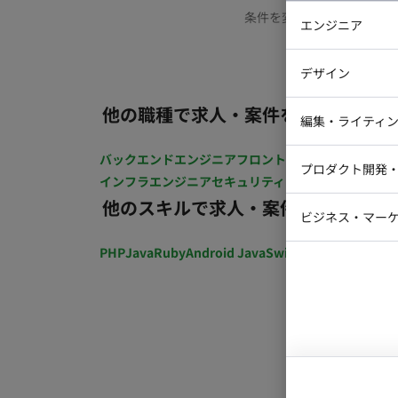
条件を変更するか、もう少
エンジニア
バックエン
デザイン
iOSエンジ
他の職種で求人・案件を探す
Webデザイ
インフラエ
編集・ライティ
テストエン
Webコーダ
グラフィッ
バックエンドエンジニア
フロントエンジニア
iOSエン
プロダクト開発
ラストレー
インフラエンジニア
セキュリティエンジニア
テストエ
編集者・翻
他のスキルで求人・案件を探す
Webディ
ビジネス・マーケ
クトマネー
マーケター
PHP
Java
Ruby
Android Java
Swift
開発ディレクショ
システムコ
コンサルタ
プロンプト