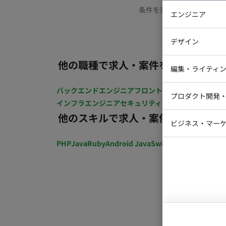
条件を変更するか、もう少
エンジニア
バックエン
デザイン
iOSエンジ
他の職種で求人・案件を探す
Webデザイ
インフラエ
編集・ライティ
テストエン
Webコーダ
グラフィッ
バックエンドエンジニア
フロントエンジニア
iOSエン
プロダクト開発
ラストレー
インフラエンジニア
セキュリティエンジニア
テストエ
編集者・翻
他のスキルで求人・案件を探す
Webディ
ビジネス・マーケ
クトマネー
マーケター
PHP
Java
Ruby
Android Java
Swift
開発ディレクショ
システムコ
コンサルタ
プロンプト