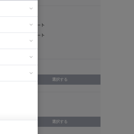
稼働形態
フルリモート
ア
一部リモート
ティブディレク
常駐
ジニア
エリア
イエンティスト
選択する
スキル
C++Builder
選択する