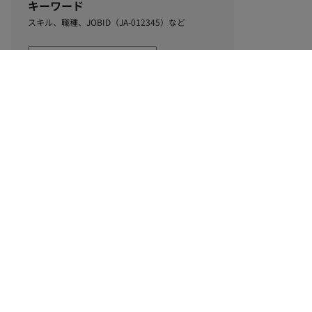
キーワード
スキル、職種、JOBID（JA-012345）など
0
該当するお仕事数
件
この条件で絞り込む
ル
利用規約
個人情報保護方針
サイトマップ