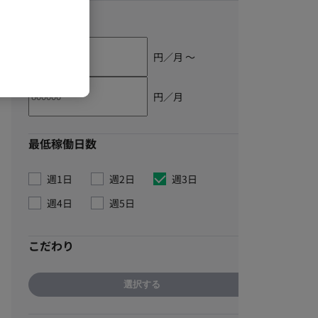
単価
円／月 〜
円／月
最低稼働日数
週1日
週2日
週3日
週4日
週5日
こだわり
選択する