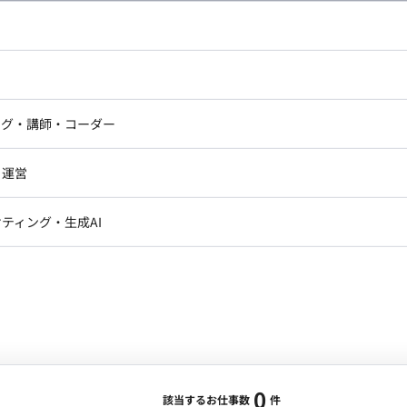
し広い条件設定で検索してみてください。
ドエンジニア
フロントエンジニア
ニア・Androidエンジニア
ゲームプログラマ・エンジニ
アートディレクター・クリエイ
ナー・UI/UXデザイナー
ンジニア
セキュリティエンジニア
ング・講師・コーダー
ター
ジニア・テクニカルサポート
AIエンジニア・機械学習エン
ー
Webライター
クデザイナー・CGデザイナー・イ
ジニア・Androidエンジニア
ゲームプログラマ・エンジニア
・運営
ター
ンジニア・テクニカルサポート
AIエンジニア・機械学習エンジニア
訳・その他ライター
レクター・プロデューサー・プロジェ
データアナリスト・データサ
ティング・生成AI
ジャー
・メディア運用
DX推進
ン
Unity
Objective-C
Python
ンサルタント・ITコンサルタント
ント・企画・セールス
採用・組織開発・制度設計
エンジニアリング
0
該当するお仕事数
件