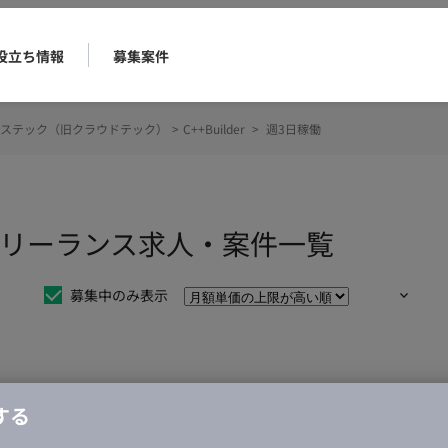
役立ち情報
募集案件
ステック（旧クラウドテック）
>
C++Builder
>
週3日稼働
働のフリーランス求人・案件一覧
募集中のみ表示
仕事は見つかりませんでした。
する