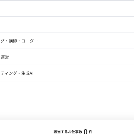
し広い条件設定で検索してみてください。
ドエンジニア
フロントエンジニア
ニア・Androidエンジニア
ゲームプログラマ・エンジニ
アートディレクター・クリエイ
ナー・UI/UXデザイナー
ンジニア
セキュリティエンジニア
ング・講師・コーダー
ター
ジニア・テクニカルサポート
AIエンジニア・機械学習エン
ー
Webライター
クデザイナー・CGデザイナー・イ
ジニア・Androidエンジニア
ゲームプログラマ・エンジニア
・運営
ター
ンジニア・テクニカルサポート
AIエンジニア・機械学習エンジニア
訳・その他ライター
レクター・プロデューサー・プロジェ
データアナリスト・データサ
ティング・生成AI
ジャー
・メディア運用
DX推進
ン
Unity
Objective-C
Python
ンサルタント・ITコンサルタント
ント・企画・セールス
採用・組織開発・制度設計
エンジニアリング
0
該当するお仕事数
件