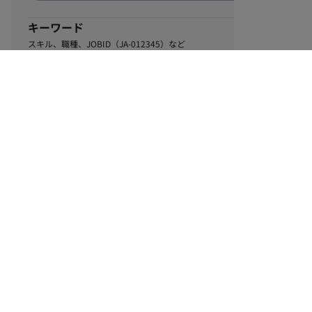
キーワード
スキル、職種、JOBID（JA-012345）など
0
該当するお仕事数
件
この条件で絞り込む
ル
利用規約
個人情報保護方針
サイトマップ