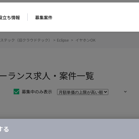
役立ち情報
募集案件
ステック（旧クラウドテック）
>
Eclipse
>
イヤホンOK
のフリーランス求人・案件一覧
募集中のみ表示
仕事は見つかりませんでした。
する