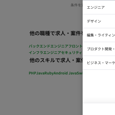
条件を変更するか、もう少
エンジニア
バックエン
デザイン
iOSエンジ
他の職種で求人・案件を探す
Webデザイ
インフラエ
編集・ライティ
テストエン
Webコーダ
グラフィッ
バックエンドエンジニア
フロントエンジニア
iOSエン
プロダクト開発
ラストレー
インフラエンジニア
セキュリティエンジニア
テストエ
編集者・翻
他のスキルで求人・案件を探す
Webディ
ビジネス・マーケ
クトマネー
マーケター
PHP
Java
Ruby
Android Java
Swift
開発ディレクショ
システムコ
コンサルタ
プロンプト