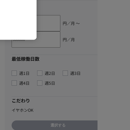
単価
円／月 〜
円／月
最低稼働日数
週1日
週2日
週3日
週4日
週5日
こだわり
イヤホンOK
選択する