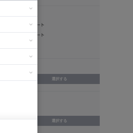
稼働形態
フルリモート
ア
一部リモート
ティブディレク
常駐
ジニア
エリア
イエンティスト
選択する
スキル
Eclipse
選択する