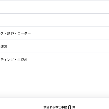
し広い条件設定で検索してみてください。
ドエンジニア
フロントエンジニア
ニア・Androidエンジニア
ゲームプログラマ・エンジニ
アートディレクター・クリエイ
ナー・UI/UXデザイナー
ンジニア
セキュリティエンジニア
ング・講師・コーダー
ター
ジニア・テクニカルサポート
AIエンジニア・機械学習エン
ー
Webライター
クデザイナー・CGデザイナー・イ
ジニア・Androidエンジニア
ゲームプログラマ・エンジニア
・運営
ター
ンジニア・テクニカルサポート
AIエンジニア・機械学習エンジニア
訳・その他ライター
レクター・プロデューサー・プロジェ
データアナリスト・データサ
ティング・生成AI
ジャー
・メディア運用
DX推進
ン
Unity
Objective-C
Python
ンサルタント・ITコンサルタント
ント・企画・セールス
採用・組織開発・制度設計
エンジニアリング
0
該当するお仕事数
件