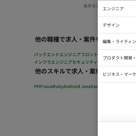
条件を変更するか、もう少
エンジニア
バックエン
デザイン
iOSエンジ
他の職種で求人・案件を探す
Webデザイ
インフラエ
編集・ライティ
テストエン
Webコーダ
グラフィッ
バックエンドエンジニア
フロントエンジニア
iOSエン
プロダクト開発
ラストレー
インフラエンジニア
セキュリティエンジニア
テストエ
編集者・翻
他のスキルで求人・案件を探す
Webディ
ビジネス・マーケ
クトマネー
マーケター
PHP
Java
Ruby
Android Java
Swift
開発ディレクショ
システムコ
コンサルタ
プロンプト