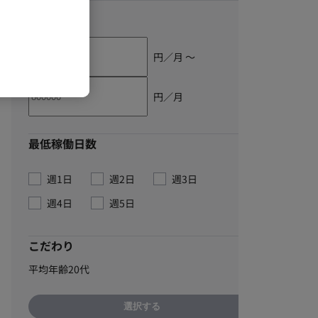
単価
円／月 〜
円／月
最低稼働日数
週1日
週2日
週3日
週4日
週5日
こだわり
平均年齢20代
選択する