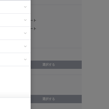
稼働形態
フルリモート
ア
一部リモート
ティブディレク
常駐
ジニア
エリア
イエンティスト
選択する
スキル
NetBeans
選択する