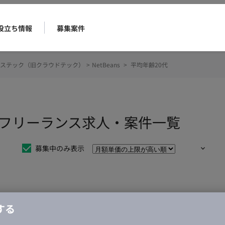
役立ち情報
募集案件
ステック（旧クラウドテック）
>
NetBeans
>
平均年齢20代
0代のフリーランス求人・案件一覧
募集中のみ表示
仕事は見つかりませんでした。
する