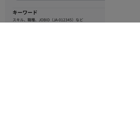
キーワード
スキル、職種、JOBID（JA-012345）など
0
該当するお仕事数
件
この条件で絞り込む
ル
利用規約
個人情報保護方針
サイトマップ