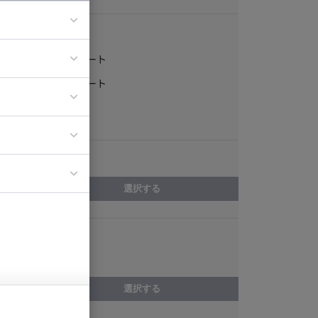
稼働形態
フルリモート
ア
一部リモート
ティブディレク
常駐
ジニア
エリア
イエンティスト
選択する
スキル
NetBeans
選択する