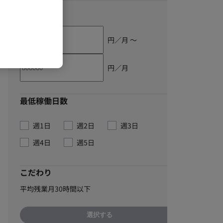
単価
円／月 〜
円／月
最低稼働日数
週1日
週2日
週3日
週4日
週5日
こだわり
平均残業月30時間以下
選択する