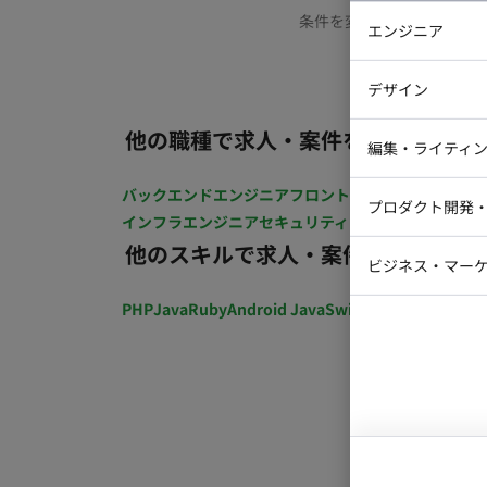
条件を変更するか、もう少
エンジニア
バックエン
デザイン
iOSエンジ
他の職種で求人・案件を探す
Webデザイ
インフラエ
編集・ライティ
テストエン
Webコーダ
グラフィッ
バックエンドエンジニア
フロントエンジニア
iOSエン
プロダクト開発
ラストレー
インフラエンジニア
セキュリティエンジニア
テストエ
編集者・翻
他のスキルで求人・案件を探す
Webディ
ビジネス・マーケ
クトマネー
マーケター
PHP
Java
Ruby
Android Java
Swift
開発ディレクショ
システムコ
コンサルタ
プロンプト