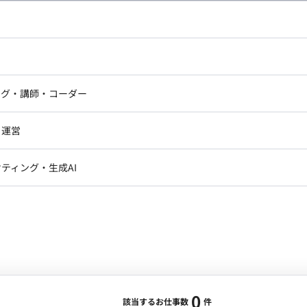
し広い条件設定で検索してみてください。
ドエンジニア
フロントエンジニア
ニア・Androidエンジニア
ゲームプログラマ・エンジニ
アートディレクター・クリエイ
ナー・UI/UXデザイナー
ンジニア
セキュリティエンジニア
ング・講師・コーダー
ター
ジニア・テクニカルサポート
AIエンジニア・機械学習エン
ー
Webライター
クデザイナー・CGデザイナー・イ
ジニア・Androidエンジニア
ゲームプログラマ・エンジニア
・運営
ター
ンジニア・テクニカルサポート
AIエンジニア・機械学習エンジニア
訳・その他ライター
レクター・プロデューサー・プロジェ
データアナリスト・データサ
ティング・生成AI
ジャー
・メディア運用
DX推進
ン
Unity
Objective-C
Python
ンサルタント・ITコンサルタント
ント・企画・セールス
採用・組織開発・制度設計
エンジニアリング
0
該当するお仕事数
件