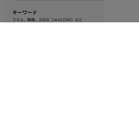
キーワード
スキル、職種、JOBID（JA-012345）など
0
該当するお仕事数
件
この条件で絞り込む
ル
利用規約
個人情報保護方針
サイトマップ