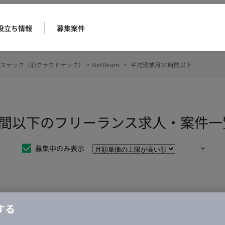
役立ち情報
募集案件
ステック（旧クラウドテック）
>
NetBeans
>
平均残業月30時間以下
30時間以下のフリーランス求人・案件一
募集中のみ表示
仕事は見つかりませんでした。
する