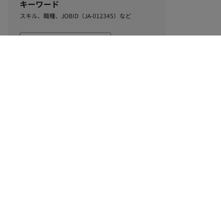
キーワード
スキル、職種、JOBID（JA-012345）など
0
該当するお仕事数
件
この条件で絞り込む
ル
利用規約
個人情報保護方針
サイトマップ