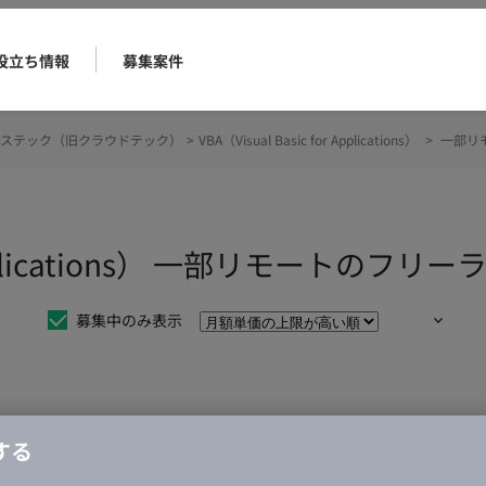
役立ち情報
募集案件
ステック（旧クラウドテック）
>
VBA（Visual Basic for Applications）
>
一部リ
for Applications） 一部リモート
募集中のみ表示
仕事は見つかりませんでした。
する