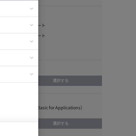
稼働形態
フルリモート
ア
一部リモート
ティブディレク
常駐
ジニア
エリア
イエンティスト
選択する
スキル
VBA（Visual Basic for Applications）
選択する