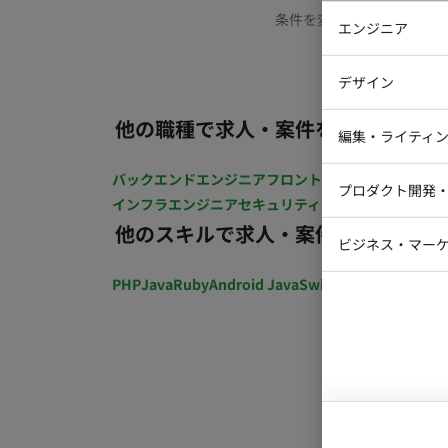
条件を変更するか、もう少
エンジニア
バックエン
デザイン
iOSエンジ
他の職種で求人・案件を探す
Webデザイ
インフラエ
編集・ライティ
テストエン
Webコーダ
グラフィッ
バックエンドエンジニア
フロントエンジニア
iOSエン
プロダクト開発
ラストレー
インフラエンジニア
セキュリティエンジニア
テストエ
編集者・翻
他のスキルで求人・案件を探す
Webディ
ビジネス・マーケ
クトマネー
マーケター
PHP
Java
Ruby
Android Java
Swift
開発ディレクショ
システムコ
コンサルタ
プロンプト