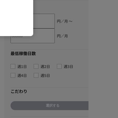
単価
円／月 〜
円／月
最低稼働日数
週1日
週2日
週3日
週4日
週5日
こだわり
選択する