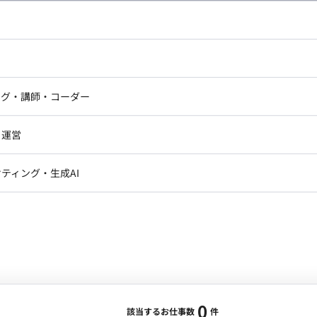
し広い条件設定で検索してみてください。
ドエンジニア
フロントエンジニア
ニア・Androidエンジニア
ゲームプログラマ・エンジニ
アートディレクター・クリエイ
ナー・UI/UXデザイナー
ンジニア
セキュリティエンジニア
ング・講師・コーダー
ター
ジニア・テクニカルサポート
AIエンジニア・機械学習エン
ー
Webライター
クデザイナー・CGデザイナー・イ
ジニア・Androidエンジニア
ゲームプログラマ・エンジニア
・運営
ター
ンジニア・テクニカルサポート
AIエンジニア・機械学習エンジニア
訳・その他ライター
レクター・プロデューサー・プロジェ
データアナリスト・データサ
ティング・生成AI
ジャー
・メディア運用
DX推進
ン
Unity
Objective-C
Python
ンサルタント・ITコンサルタント
ント・企画・セールス
採用・組織開発・制度設計
エンジニアリング
0
該当するお仕事数
件