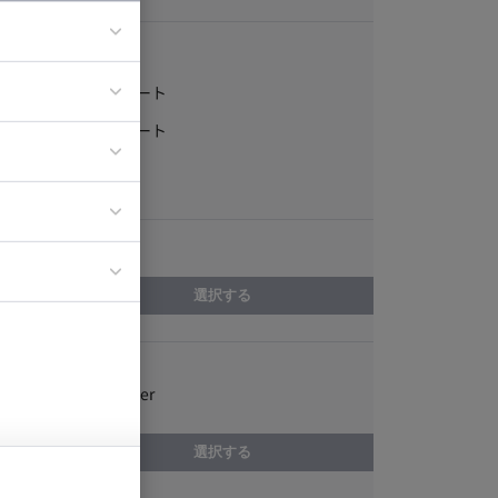
稼働形態
フルリモート
ア
一部リモート
ティブディレク
常駐
ジニア
エリア
イエンティスト
選択する
スキル
Fortran Builder
選択する