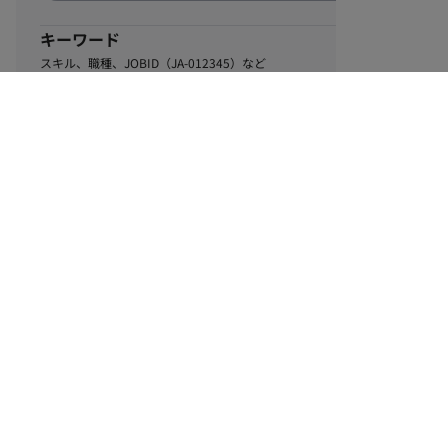
キーワード
スキル、職種、JOBID（JA-012345）など
0
該当するお仕事数
件
この条件で絞り込む
ル
利用規約
個人情報保護方針
サイトマップ