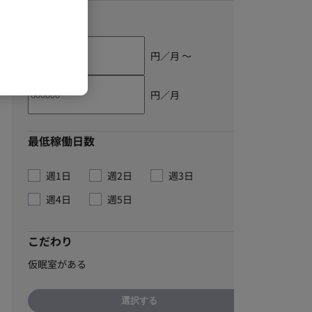
単価
円／月 〜
円／月
最低稼働日数
週1日
週2日
週3日
週4日
週5日
こだわり
仮眠室がある
選択する