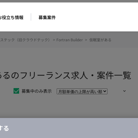
お役立ち情報
募集案件
ステック（旧クラウドテック）
>
Fortran Builder
>
仮眠室がある
 仮眠室があるのフリーランス求人・案件一覧
募集中のみ表示
仕事は見つかりませんでした。
する