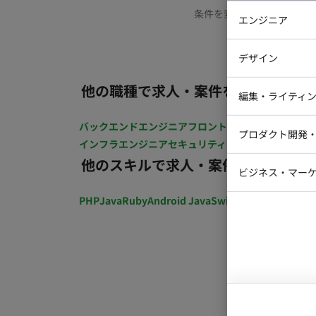
条件を変更するか、もう少
エンジニア
バックエン
デザイン
iOSエンジ
他の職種で求人・案件を探す
Webデザイ
インフラエ
編集・ライティ
テストエン
Webコーダ
グラフィッ
バックエンドエンジニア
フロントエンジニア
iOSエン
プロダクト開発
ラストレー
インフラエンジニア
セキュリティエンジニア
テストエ
編集者・翻
他のスキルで求人・案件を探す
Webディ
ビジネス・マーケ
クトマネー
マーケター
PHP
Java
Ruby
Android Java
Swift
開発ディレクショ
システムコ
コンサルタ
プロンプト