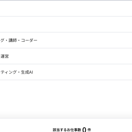
し広い条件設定で検索してみてください。
ドエンジニア
フロントエンジニア
ニア・Androidエンジニア
ゲームプログラマ・エンジニ
アートディレクター・クリエイ
ナー・UI/UXデザイナー
ンジニア
セキュリティエンジニア
ング・講師・コーダー
ター
ジニア・テクニカルサポート
AIエンジニア・機械学習エン
ー
Webライター
クデザイナー・CGデザイナー・イ
ジニア・Androidエンジニア
ゲームプログラマ・エンジニア
・運営
ター
ンジニア・テクニカルサポート
AIエンジニア・機械学習エンジニア
訳・その他ライター
レクター・プロデューサー・プロジェ
データアナリスト・データサ
ティング・生成AI
ジャー
・メディア運用
DX推進
ン
Unity
Objective-C
Python
ンサルタント・ITコンサルタント
ント・企画・セールス
採用・組織開発・制度設計
エンジニアリング
0
該当するお仕事数
件