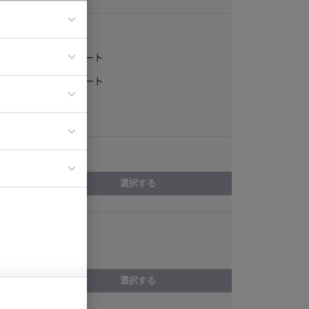
稼働形態
フルリモート
ア
一部リモート
ティブディレク
常駐
ジニア
エリア
イエンティスト
選択する
スキル
MATLAB
選択する