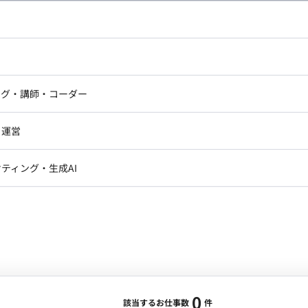
し広い条件設定で検索してみてください。
ドエンジニア
フロントエンジニア
ニア・Androidエンジニア
ゲームプログラマ・エンジニ
アートディレクター・クリエイ
ナー・UI/UXデザイナー
ンジニア
セキュリティエンジニア
ング・講師・コーダー
ター
ジニア・テクニカルサポート
AIエンジニア・機械学習エン
ー
Webライター
クデザイナー・CGデザイナー・イ
ジニア・Androidエンジニア
ゲームプログラマ・エンジニア
・運営
ター
ンジニア・テクニカルサポート
AIエンジニア・機械学習エンジニア
訳・その他ライター
レクター・プロデューサー・プロジェ
データアナリスト・データサ
ティング・生成AI
ジャー
・メディア運用
DX推進
ン
Unity
Objective-C
Python
ンサルタント・ITコンサルタント
ント・企画・セールス
採用・組織開発・制度設計
エンジニアリング
0
該当するお仕事数
件