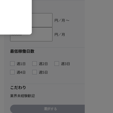
単価
円／月 〜
円／月
最低稼働日数
週1日
週2日
週3日
週4日
週5日
こだわり
業界未経験歓迎
選択する