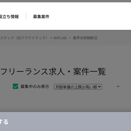
役立ち情報
募集案件
ステック（旧クラウドテック）
>
MATLAB
>
業界未経験歓迎
迎のフリーランス求人・案件一覧
募集中のみ表示
仕事は見つかりませんでした。
する