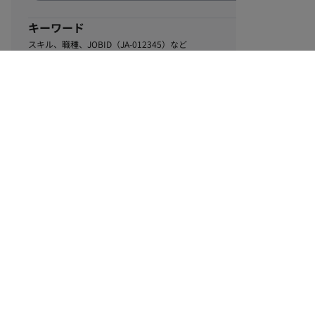
キーワード
スキル、職種、JOBID（JA-012345）など
0
該当するお仕事数
件
この条件で絞り込む
ル
利用規約
個人情報保護方針
サイトマップ