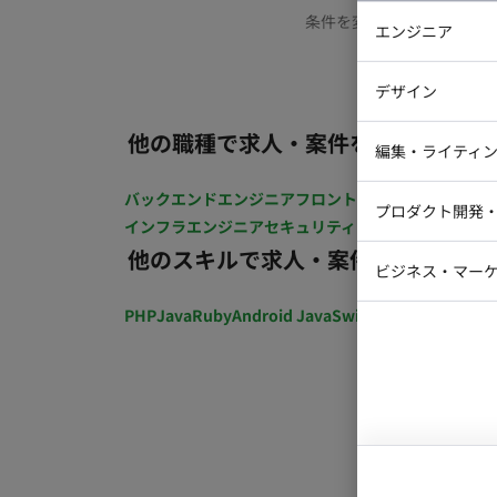
条件を変更するか、もう少
エンジニア
バックエン
デザイン
iOSエンジ
他の職種で求人・案件を探す
Webデザイ
インフラエ
編集・ライティ
テストエン
Webコーダ
グラフィッ
バックエンドエンジニア
フロントエンジニア
iOSエン
プロダクト開発
ラストレー
インフラエンジニア
セキュリティエンジニア
テストエ
編集者・翻
他のスキルで求人・案件を探す
Webディ
ビジネス・マーケ
クトマネー
マーケター
PHP
Java
Ruby
Android Java
Swift
開発ディレクショ
システムコ
コンサルタ
プロンプト