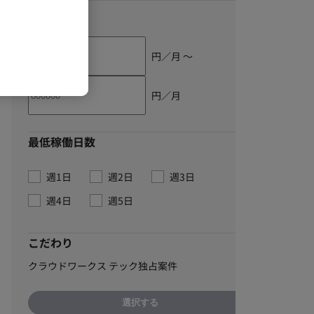
単価
円／月 〜
円／月
最低稼働日数
週1日
週2日
週3日
週4日
週5日
こだわり
クラウドワークス テック独占案件
選択する