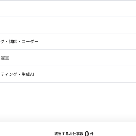
し広い条件設定で検索してみてください。
ドエンジニア
フロントエンジニア
ニア・Androidエンジニア
ゲームプログラマ・エンジニ
アートディレクター・クリエイ
ナー・UI/UXデザイナー
ンジニア
セキュリティエンジニア
ング・講師・コーダー
ター
ジニア・テクニカルサポート
AIエンジニア・機械学習エン
ー
Webライター
クデザイナー・CGデザイナー・イ
ジニア・Androidエンジニア
ゲームプログラマ・エンジニア
・運営
ター
ンジニア・テクニカルサポート
AIエンジニア・機械学習エンジニア
訳・その他ライター
レクター・プロデューサー・プロジェ
データアナリスト・データサ
ティング・生成AI
ジャー
・メディア運用
DX推進
ン
Unity
Objective-C
Python
ンサルタント・ITコンサルタント
ント・企画・セールス
採用・組織開発・制度設計
エンジニアリング
0
該当するお仕事数
件