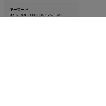
キーワード
スキル、職種、JOBID（JA-012345）など
0
該当するお仕事数
件
この条件で絞り込む
ル
利用規約
個人情報保護方針
サイトマップ