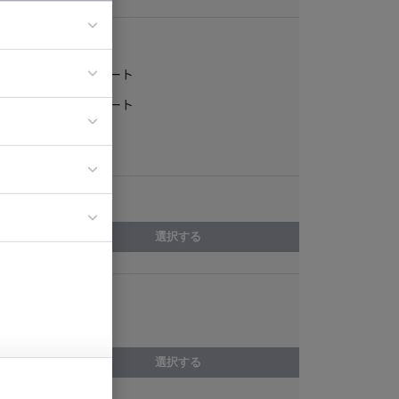
稼働形態
フルリモート
ア
一部リモート
ティブディレク
常駐
ジニア
エリア
イエンティスト
選択する
スキル
MATLAB
選択する