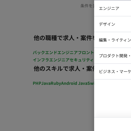
条件を変更するか、もう少
エンジニア
バックエン
デザイン
iOSエンジ
他の職種で求人・案件を探す
Webデザイ
インフラエ
編集・ライティ
テストエン
Webコーダ
グラフィッ
バックエンドエンジニア
フロントエンジニア
iOSエン
プロダクト開発
ラストレー
インフラエンジニア
セキュリティエンジニア
テストエ
編集者・翻
他のスキルで求人・案件を探す
Webディ
ビジネス・マーケ
クトマネー
マーケター
PHP
Java
Ruby
Android Java
Swift
開発ディレクショ
システムコ
コンサルタ
プロンプト