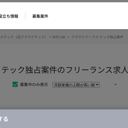
役立ち情報
募集案件
ステック（旧クラウドテック）
>
MATLAB
>
クラウドワークス テック独占案件
クス テック独占案件のフリーランス求
募集中のみ表示
仕事は見つかりませんでした。
する