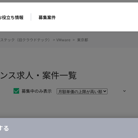
お役立ち情報
募集案件
ステック（旧クラウドテック）
>
VMware
>
東京都
ーランス求人・案件一覧
募集中のみ表示
仕事は見つかりませんでした。
する