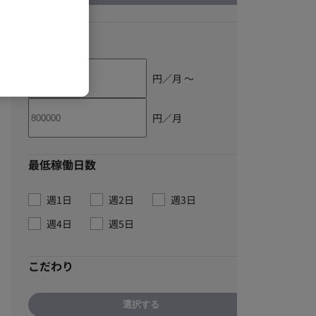
単価
円／月 〜
円／月
最低稼働日数
週1日
週2日
週3日
週4日
週5日
こだわり
選択する