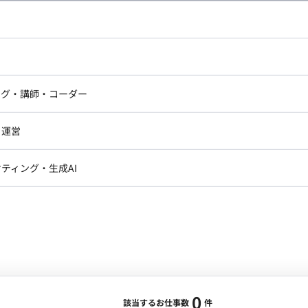
し広い条件設定で検索してみてください。
ドエンジニア
フロントエンジニア
ニア・Androidエンジニア
ゲームプログラマ・エンジニ
アートディレクター・クリエイ
ナー・UI/UXデザイナー
ンジニア
セキュリティエンジニア
ング・講師・コーダー
ター
ジニア・テクニカルサポート
AIエンジニア・機械学習エン
ー
Webライター
クデザイナー・CGデザイナー・イ
ジニア・Androidエンジニア
ゲームプログラマ・エンジニア
・運営
ター
ンジニア・テクニカルサポート
AIエンジニア・機械学習エンジニア
訳・その他ライター
レクター・プロデューサー・プロジェ
データアナリスト・データサ
ティング・生成AI
ジャー
・メディア運用
DX推進
ン
Unity
Objective-C
Python
ンサルタント・ITコンサルタント
ント・企画・セールス
採用・組織開発・制度設計
エンジニアリング
0
該当するお仕事数
件