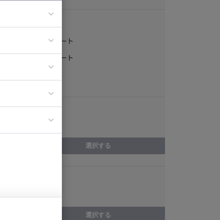
稼働形態
フルリモート
ア
一部リモート
ティブディレク
常駐
ジニア
エリア
イエンティスト
東京都
選択する
スキル
VMware
選択する