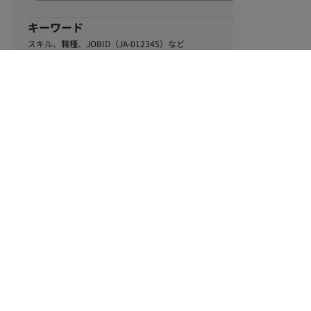
キーワード
スキル、職種、JOBID（JA-012345）など
0
該当するお仕事数
件
この条件で絞り込む
ル
利用規約
個人情報保護方針
サイトマップ