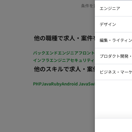
条件を変更するか、もう少
エンジニア
バックエン
デザイン
iOSエンジ
他の職種で求人・案件を探す
Webデザイ
インフラエ
編集・ライティ
テストエン
Webコーダ
グラフィッ
バックエンドエンジニア
フロントエンジニア
iOSエン
プロダクト開発
ラストレー
インフラエンジニア
セキュリティエンジニア
テストエ
編集者・翻
他のスキルで求人・案件を探す
Webディ
ビジネス・マーケ
クトマネー
マーケター
PHP
Java
Ruby
Android Java
Swift
開発ディレクショ
システムコ
コンサルタ
プロンプト