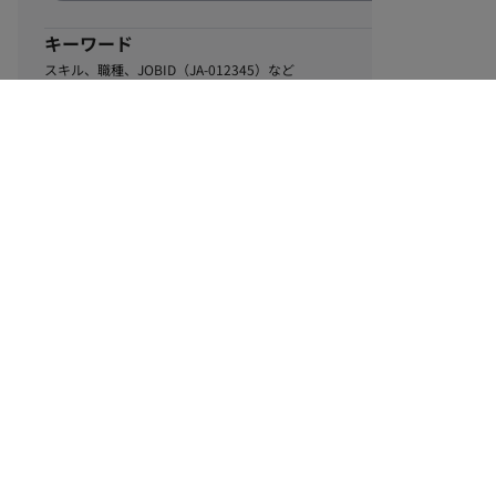
キーワード
スキル、職種、JOBID（JA-012345）など
0
該当するお仕事数
件
この条件で絞り込む
ル
利用規約
個人情報保護方針
サイトマップ