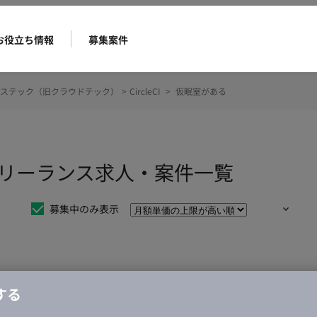
お役立ち情報
募集案件
ステック（旧クラウドテック）
>
CircleCI
>
仮眠室がある
るのフリーランス求人・案件一覧
募集中のみ表示
仕事は見つかりませんでした。
する