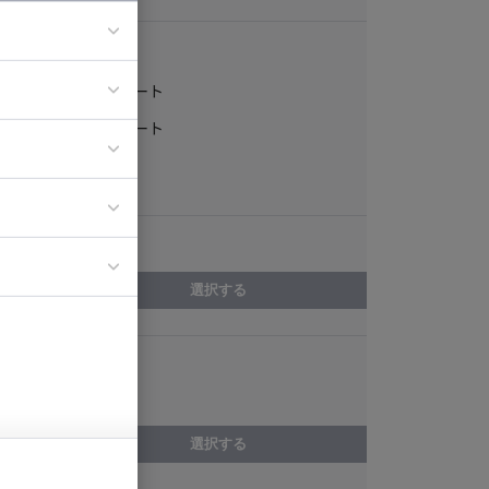
稼働形態
フルリモート
ア
一部リモート
ティブディレク
常駐
ジニア
エリア
イエンティスト
選択する
スキル
CircleCI
選択する