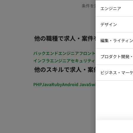
条件を変更するか、もう少
エンジニア
バックエン
デザイン
iOSエンジ
他の職種で求人・案件を探す
Webデザイ
インフラエ
編集・ライティ
テストエン
Webコーダ
グラフィッ
バックエンドエンジニア
フロントエンジニア
iOSエン
プロダクト開発
ラストレー
インフラエンジニア
セキュリティエンジニア
テストエ
編集者・翻
他のスキルで求人・案件を探す
Webディ
ビジネス・マーケ
クトマネー
マーケター
PHP
Java
Ruby
Android Java
Swift
開発ディレクショ
システムコ
コンサルタ
プロンプト