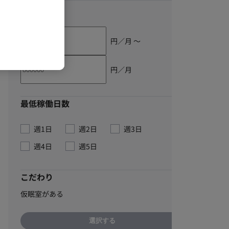
単価
円／月 〜
円／月
最低稼働日数
週1日
週2日
週3日
週4日
週5日
こだわり
仮眠室がある
選択する