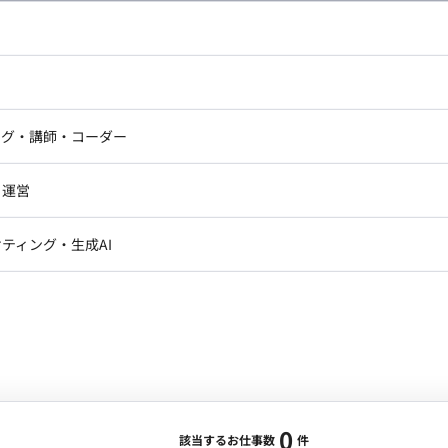
し広い条件設定で検索してみてください。
ドエンジニア
フロントエンジニア
ニア・Androidエンジニア
ゲームプログラマ・エンジニ
アートディレクター・クリエイ
ナー・UI/UXデザイナー
ンジニア
セキュリティエンジニア
ング・講師・コーダー
ター
ジニア・テクニカルサポート
AIエンジニア・機械学習エン
ー
Webライター
クデザイナー・CGデザイナー・イ
ジニア・Androidエンジニア
ゲームプログラマ・エンジニア
・運営
ター
ンジニア・テクニカルサポート
AIエンジニア・機械学習エンジニア
訳・その他ライター
レクター・プロデューサー・プロジェ
データアナリスト・データサ
ティング・生成AI
ジャー
・メディア運用
DX推進
ン
Unity
Objective-C
Python
ンサルタント・ITコンサルタント
ント・企画・セールス
採用・組織開発・制度設計
エンジニアリング
0
該当するお仕事数
件