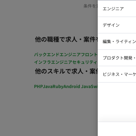
条件を変更するか、もう少
エンジニア
バックエン
デザイン
iOSエンジ
他の職種で求人・案件を探す
Webデザイ
インフラエ
編集・ライティ
テストエン
Webコーダ
グラフィッ
バックエンドエンジニア
フロントエンジニア
iOSエン
プロダクト開発
ラストレー
インフラエンジニア
セキュリティエンジニア
テストエ
編集者・翻
他のスキルで求人・案件を探す
Webディ
ビジネス・マーケ
クトマネー
マーケター
PHP
Java
Ruby
Android Java
Swift
開発ディレクショ
システムコ
コンサルタ
プロンプト