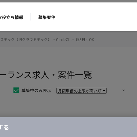
お役立ち情報
募集案件
ステック（旧クラウドテック）
>
CircleCI
>
週3日～OK
のフリーランス求人・案件一覧
募集中のみ表示
仕事は見つかりませんでした。
する