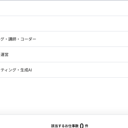
し広い条件設定で検索してみてください。
ドエンジニア
フロントエンジニア
ニア・Androidエンジニア
ゲームプログラマ・エンジニ
アートディレクター・クリエイ
ナー・UI/UXデザイナー
ンジニア
セキュリティエンジニア
ング・講師・コーダー
ター
ジニア・テクニカルサポート
AIエンジニア・機械学習エン
ー
Webライター
クデザイナー・CGデザイナー・イ
ジニア・Androidエンジニア
ゲームプログラマ・エンジニア
・運営
ター
ンジニア・テクニカルサポート
AIエンジニア・機械学習エンジニア
訳・その他ライター
レクター・プロデューサー・プロジェ
データアナリスト・データサ
ティング・生成AI
ジャー
・メディア運用
DX推進
ン
Unity
Objective-C
Python
ンサルタント・ITコンサルタント
ント・企画・セールス
採用・組織開発・制度設計
エンジニアリング
0
該当するお仕事数
件