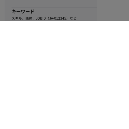
キーワード
スキル、職種、JOBID（JA-012345）など
0
該当するお仕事数
件
この条件で絞り込む
ル
利用規約
個人情報保護方針
サイトマップ