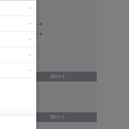
稼働形態
フルリモート
ア
一部リモート
ティブディレク
常駐
ジニア
エリア
イエンティスト
選択する
スキル
CircleCI
選択する