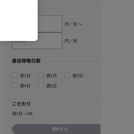
単価
円／月 〜
円／月
最低稼働日数
週1日
週2日
週3日
週4日
週5日
こだわり
週3日～OK
選択する