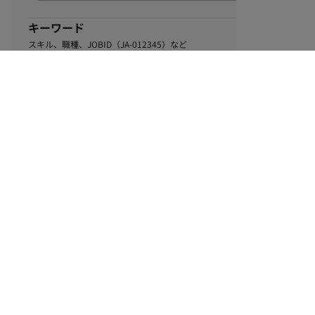
キーワード
スキル、職種、JOBID（JA-012345）など
0
該当するお仕事数
件
この条件で絞り込む
ル
利用規約
個人情報保護方針
サイトマップ