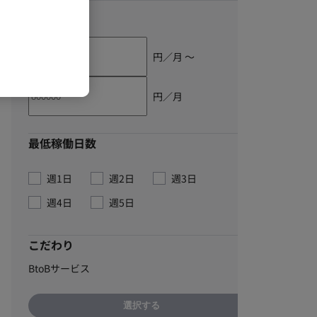
単価
円／月 〜
円／月
最低稼働日数
週1日
週2日
週3日
週4日
週5日
こだわり
BtoBサービス
選択する