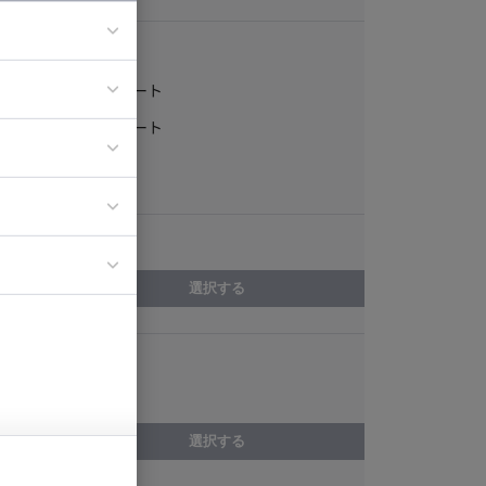
稼働形態
フルリモート
ア
一部リモート
ティブディレク
常駐
ジニア
エリア
イエンティスト
選択する
スキル
Ansible
選択する