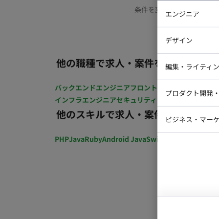
条件を変更するか、もう少
エンジニア
バックエン
デザイン
iOSエンジ
他の職種で求人・案件を探す
Webデザイ
インフラエ
編集・ライティ
テストエン
Webコーダ
グラフィッ
バックエンドエンジニア
フロントエンジニア
iOSエン
プロダクト開発
ラストレー
インフラエンジニア
セキュリティエンジニア
テストエ
編集者・翻
他のスキルで求人・案件を探す
Webディ
ビジネス・マーケ
クトマネー
マーケター
PHP
Java
Ruby
Android Java
Swift
開発ディレクショ
システムコ
コンサルタ
プロンプト