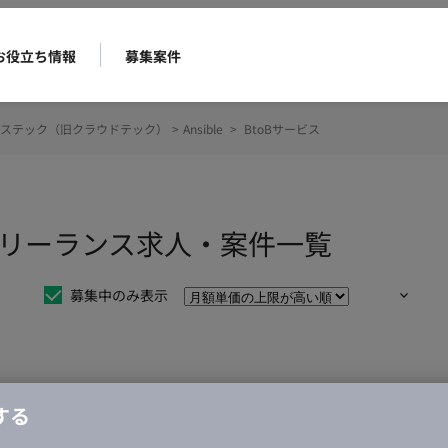
お役立ち情報
募集案件
ステック（旧クラウドテック）
>
Ansible
>
BtoBサービス
スのフリーランス求人・案件一覧
募集中のみ表示
仕事は見つかりませんでした。
する