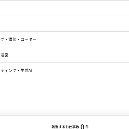
し広い条件設定で検索してみてください。
ドエンジニア
フロントエンジニア
ニア・Androidエンジニア
ゲームプログラマ・エンジニ
アートディレクター・クリエイ
ナー・UI/UXデザイナー
ンジニア
セキュリティエンジニア
ング・講師・コーダー
ター
ジニア・テクニカルサポート
AIエンジニア・機械学習エン
ー
Webライター
クデザイナー・CGデザイナー・イ
ジニア・Androidエンジニア
ゲームプログラマ・エンジニア
・運営
ター
ンジニア・テクニカルサポート
AIエンジニア・機械学習エンジニア
訳・その他ライター
レクター・プロデューサー・プロジェ
データアナリスト・データサ
ティング・生成AI
ジャー
・メディア運用
DX推進
ン
Unity
Objective-C
Python
ンサルタント・ITコンサルタント
ント・企画・セールス
採用・組織開発・制度設計
エンジニアリング
0
該当するお仕事数
件