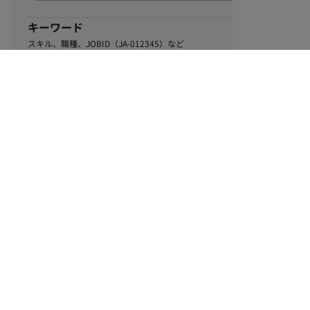
キーワード
スキル、職種、JOBID（JA-012345）など
0
該当するお仕事数
件
この条件で絞り込む
ル
利用規約
個人情報保護方針
サイトマップ