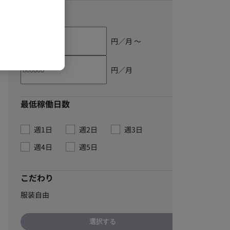
単価
円／月 〜
円／月
最低稼働日数
週1日
週2日
週3日
週4日
週5日
こだわり
服装自由
選択する