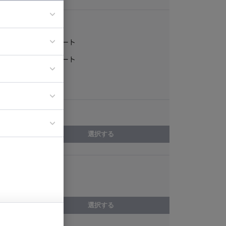
稼働形態
フルリモート
ア
一部リモート
ティブディレク
常駐
ジニア
エリア
イエンティスト
選択する
スキル
Ansible
選択する