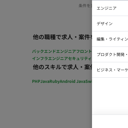
条件を変更するか、もう少
エンジニア
バックエン
デザイン
iOSエンジ
他の職種で求人・案件を探す
Webデザイ
インフラエ
編集・ライティ
テストエン
Webコーダ
グラフィッ
バックエンドエンジニア
フロントエンジニア
iOSエン
プロダクト開発
ラストレー
インフラエンジニア
セキュリティエンジニア
テストエ
編集者・翻
他のスキルで求人・案件を探す
Webディ
ビジネス・マーケ
クトマネー
マーケター
PHP
Java
Ruby
Android Java
Swift
開発ディレクショ
システムコ
コンサルタ
プロンプト