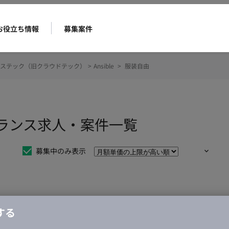
お役立ち情報
募集案件
ステック（旧クラウドテック）
>
Ansible
>
服装自由
リーランス求人・案件一覧
募集中のみ表示
仕事は見つかりませんでした。
する