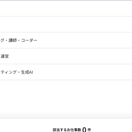
し広い条件設定で検索してみてください。
ドエンジニア
フロントエンジニア
ニア・Androidエンジニア
ゲームプログラマ・エンジニ
アートディレクター・クリエイ
ナー・UI/UXデザイナー
ンジニア
セキュリティエンジニア
ング・講師・コーダー
ター
ジニア・テクニカルサポート
AIエンジニア・機械学習エン
ー
Webライター
クデザイナー・CGデザイナー・イ
ジニア・Androidエンジニア
ゲームプログラマ・エンジニア
・運営
ター
ンジニア・テクニカルサポート
AIエンジニア・機械学習エンジニア
訳・その他ライター
レクター・プロデューサー・プロジェ
データアナリスト・データサ
ティング・生成AI
ジャー
・メディア運用
DX推進
ン
Unity
Objective-C
Python
ンサルタント・ITコンサルタント
ント・企画・セールス
採用・組織開発・制度設計
エンジニアリング
0
該当するお仕事数
件