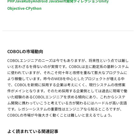
PHP
Java
Ruby
Android Java
Swift
開発ディレクション
Unity
Objective-C
Python
COBOLの市場動向
COBOLエンジニアのニーズは今でもありますが、将来性という点では厳し
いと言わざるを得ないのが実情です。COBOLは主に勘定系の基幹システム
に使われていますが、それこそ何十年と改修を重ねて膨大なプログラムに
より稼働しています。昨今のＷEBを中心としたプロジェクトが増える中
で、COBOLを新規に採用する企業は考えにくく、現行システムの改修案
件がメインとなります。そのため採用する企業側としては過去に現場で働
いた経験のあるCOBOLエンジニアを求める傾向にあり、これからシステ
ム開発に携わっていこうと考えている方が関わるにはハードルが高い言語
です。レガシーシステムの重要性はエンジニアなら知るところですが、
COBOLの市場が今後大きく動くことは難しいと言えるでしょう。
よく読まれている関連記事