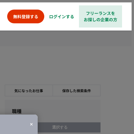
フリーランスを
ログインする
無料登録する
お探しの企業の方
気になったお仕事
保存した検索条件
職種
選択する