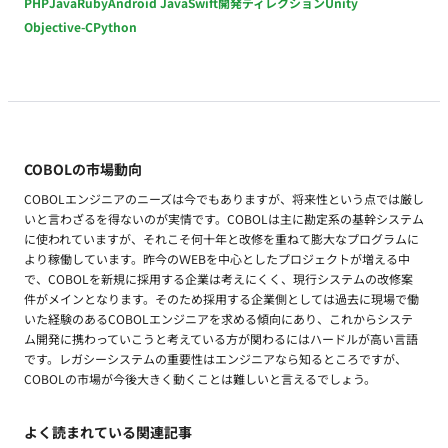
PHP
Java
Ruby
Android Java
Swift
開発ディレクション
Unity
Objective-C
Python
COBOLの市場動向
COBOLエンジニアのニーズは今でもありますが、将来性という点では厳し
いと言わざるを得ないのが実情です。COBOLは主に勘定系の基幹システム
に使われていますが、それこそ何十年と改修を重ねて膨大なプログラムに
より稼働しています。昨今のＷEBを中心としたプロジェクトが増える中
で、COBOLを新規に採用する企業は考えにくく、現行システムの改修案
件がメインとなります。そのため採用する企業側としては過去に現場で働
いた経験のあるCOBOLエンジニアを求める傾向にあり、これからシステ
ム開発に携わっていこうと考えている方が関わるにはハードルが高い言語
です。レガシーシステムの重要性はエンジニアなら知るところですが、
COBOLの市場が今後大きく動くことは難しいと言えるでしょう。
よく読まれている関連記事