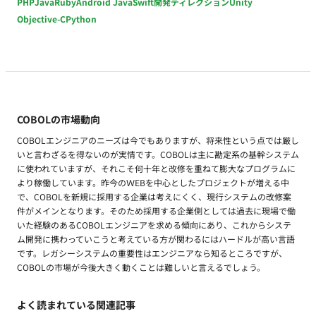
PHP
Java
Ruby
Android Java
Swift
開発ディレクション
Unity
Objective-C
Python
COBOLの市場動向
COBOLエンジニアのニーズは今でもありますが、将来性という点では厳し
いと言わざるを得ないのが実情です。COBOLは主に勘定系の基幹システム
に使われていますが、それこそ何十年と改修を重ねて膨大なプログラムに
より稼働しています。昨今のＷEBを中心としたプロジェクトが増える中
で、COBOLを新規に採用する企業は考えにくく、現行システムの改修案
件がメインとなります。そのため採用する企業側としては過去に現場で働
いた経験のあるCOBOLエンジニアを求める傾向にあり、これからシステ
ム開発に携わっていこうと考えている方が関わるにはハードルが高い言語
です。レガシーシステムの重要性はエンジニアなら知るところですが、
COBOLの市場が今後大きく動くことは難しいと言えるでしょう。
よく読まれている関連記事