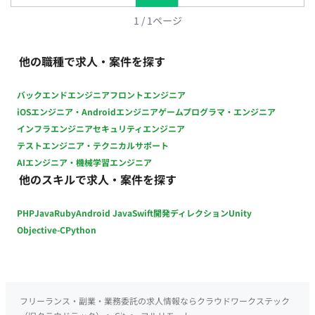
満たすことで相談可など)
1
/
1
ページ
他の職種で求人・案件を探す
バックエンドエンジニア
フロントエンジニア
iOSエンジニア・Androidエンジニア
ゲームプログラマ・エンジニア
インフラエンジニア
セキュリティエンジニア
テストエンジニア・テクニカルサポート
AIエンジニア・機械学習エンジニア
他のスキルで求人・案件を探す
PHP
Java
Ruby
Android Java
Swift
開発ディレクション
Unity
Objective-C
Python
フリーランス・副業・業務委託の求人情報ならクラウドワークステック