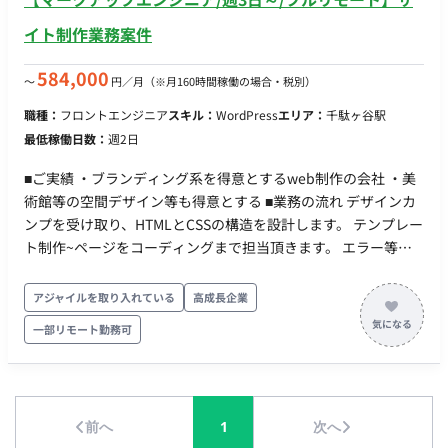
イト制作業務案件
584,000
〜
円／月
（※月160時間稼働の場合・税別）
職種：
フロントエンジニア
スキル：
WordPress
エリア：
千駄ヶ谷駅
最低稼働日数：
週2日
■ご実績 ・ブランディング系を得意とするweb制作の会社 ・美
術館等の空間デザイン等も得意とする ■業務の流れ デザインカ
ンプを受け取り、HTMLとCSSの構造を設計します。 テンプレー
ト制作~ページをコーディングまで担当頂きます。 エラー等も
修正し、JIS X 8341-3に基づいたアクセシビリティチェックを行
い基準をクリアするように修正します。 ■働き方 ・フルリモー
アジャイルを取り入れている
高成長企業
ト ・週3日以上のご稼働 (条件に関しては調整可能) ■開発環境
一部リモート勤務可
言語：HTML, CSS, Sass FW：WordPress, MovableType DB：特
になし（CMSに依存） インフラ：特になし（CMSに依存） ツー
ル：Git, W3C Validator ■案件の魅力（会社について・サービス
について） ・上場企業や知名度のある案件のLP制作等を主に行
前へ
1
次へ
っている ■金額 ・相談可否 ※相談可能な条件も明記(尚可条件を