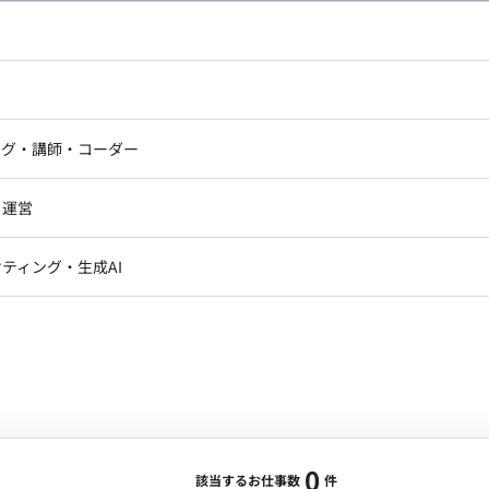
し広い条件設定で検索してみてください。
ドエンジニア
フロントエンジニア
ニア・Androidエンジニア
ゲームプログラマ・エンジニ
アートディレクター・クリエイ
ナー・UI/UXデザイナー
ンジニア
セキュリティエンジニア
ング・講師・コーダー
ター
ジニア・テクニカルサポート
AIエンジニア・機械学習エン
ー
Webライター
クデザイナー・CGデザイナー・イ
ジニア・Androidエンジニア
ゲームプログラマ・エンジニア
・運営
ター
ンジニア・テクニカルサポート
AIエンジニア・機械学習エンジニア
訳・その他ライター
レクター・プロデューサー・プロジェ
データアナリスト・データサ
ティング・生成AI
ジャー
・メディア運用
DX推進
ン
Unity
Objective-C
Python
ンサルタント・ITコンサルタント
ント・企画・セールス
採用・組織開発・制度設計
エンジニアリング
0
該当するお仕事数
件