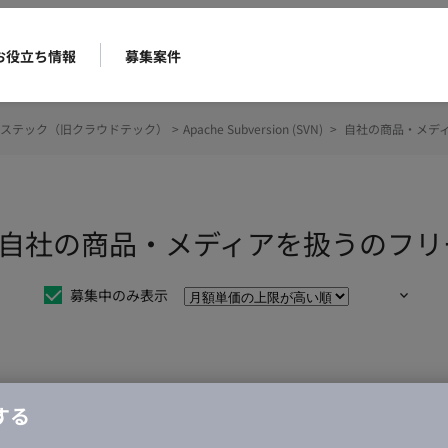
お役立ち情報
募集案件
ステック（旧クラウドテック）
>
Apache Subversion (SVN)
>
自社の商品・メデ
on (SVN) 自社の商品・メディアを扱
募集中のみ表示
仕事は見つかりませんでした。
する