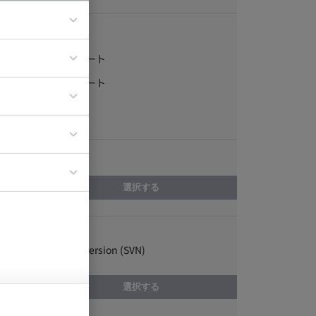
稼働形態
フルリモート
ア
一部リモート
ティブディレク
常駐
ジニア
エリア
イエンティスト
選択する
スキル
Apache Subversion (SVN)
選択する