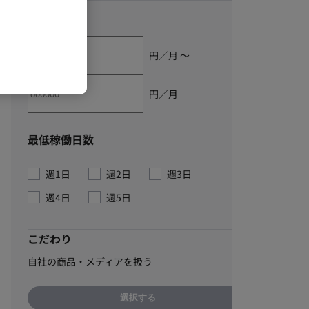
単価
円／月 〜
円／月
最低稼働日数
週1日
週2日
週3日
週4日
週5日
こだわり
自社の商品・メディアを扱う
選択する