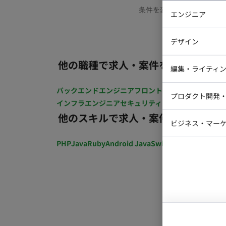
条件を変更するか、もう少
エンジニア
バックエン
デザイン
iOSエンジ
他の職種で求人・案件を探す
Webデザイ
インフラエ
編集・ライティ
テストエン
Webコーダ
グラフィッ
バックエンドエンジニア
フロントエンジニア
iOSエン
プロダクト開発
ラストレー
インフラエンジニア
セキュリティエンジニア
テストエ
編集者・翻
他のスキルで求人・案件を探す
Webディ
ビジネス・マーケ
クトマネー
マーケター
PHP
Java
Ruby
Android Java
Swift
開発ディレクショ
システムコ
コンサルタ
プロンプト