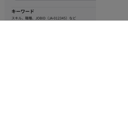
キーワード
スキル、職種、JOBID（JA-012345）など
0
該当するお仕事数
件
この条件で絞り込む
ル
利用規約
個人情報保護方針
サイトマップ