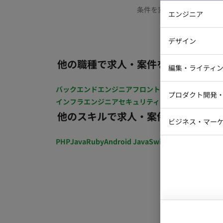
条件を変更するか、もう少
エンジニア
バックエン
デザイン
iOSエンジ
他の職種で求人・案件を探す
Webデザイ
インフラエ
編集・ライティ
テストエン
Webコーダ
グラフィッ
バックエンドエンジニア
フロントエンジニア
iOSエン
プロダクト開発
ラストレー
インフラエンジニア
セキュリティエンジニア
テストエ
編集者・翻
他のスキルで求人・案件を探す
Webディ
ビジネス・マーケ
クトマネー
マーケター
PHP
Java
Ruby
Android Java
Swift
開発ディレクショ
システムコ
コンサルタ
プロンプト