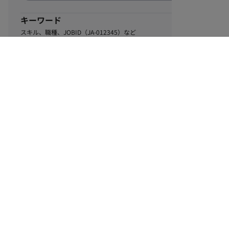
キーワード
スキル、職種、JOBID（JA-012345）など
0
該当するお仕事数
件
この条件で絞り込む
ル
利用規約
個人情報保護方針
サイトマップ