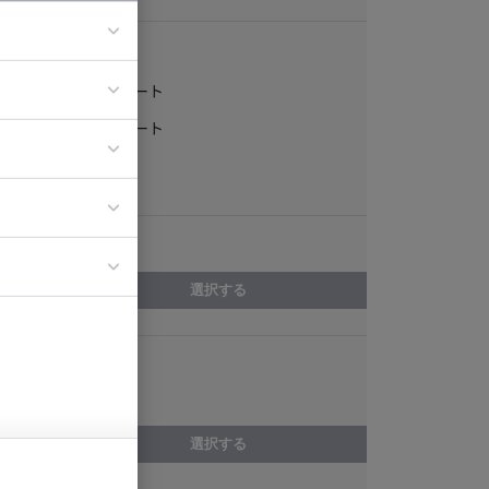
稼働形態
フルリモート
ア
一部リモート
ティブディレク
常駐
ジニア
エリア
イエンティスト
選択する
スキル
GitHub
選択する