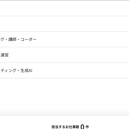
し広い条件設定で検索してみてください。
ドエンジニア
フロントエンジニア
ニア・Androidエンジニア
ゲームプログラマ・エンジニ
アートディレクター・クリエイ
ナー・UI/UXデザイナー
ンジニア
セキュリティエンジニア
ング・講師・コーダー
ター
ジニア・テクニカルサポート
AIエンジニア・機械学習エン
ー
Webライター
クデザイナー・CGデザイナー・イ
ジニア・Androidエンジニア
ゲームプログラマ・エンジニア
・運営
ター
ンジニア・テクニカルサポート
AIエンジニア・機械学習エンジニア
訳・その他ライター
レクター・プロデューサー・プロジェ
データアナリスト・データサ
ティング・生成AI
ジャー
・メディア運用
DX推進
ン
Unity
Objective-C
Python
ンサルタント・ITコンサルタント
ント・企画・セールス
採用・組織開発・制度設計
エンジニアリング
0
該当するお仕事数
件