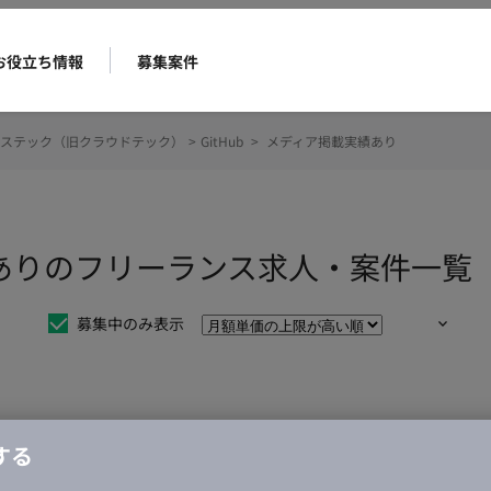
お役立ち情報
募集案件
ステック（旧クラウドテック）
>
GitHub
>
メディア掲載実績あり
実績ありのフリーランス求人・案件一覧
募集中のみ表示
仕事は見つかりませんでした。
する