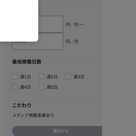
単価
円／月 〜
円／月
最低稼働日数
週1日
週2日
週3日
週4日
週5日
こだわり
メディア掲載実績あり
選択する