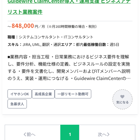
Guidewire ClaimCenter導入・運用支援 ビジネスアナ
リスト業務案件
848,000
〜
円／月
（※月160時間稼働の場合・税別）
職種：
システムコンサルタント・ITコンサルタント
スキル：
JIRA, UML, 翻訳・通訳
エリア：
都内
最低稼働日数：
週5日
■業務内容・担当工程 ・日常業務におけるビジネス要件を理解
し、要件分析、機能仕様の定義、ビジネスルールの設定を実施
する ・要件を文書化し、開発メンバーおよびITメンバーへ説明
のうえ、実装・運用につなげる ・Guidewire ClaimCenterの標
準機能（Out-of-the-Box機能）を最大限活用し、保険業務ワー
クフローの最適化・高度化を推進する ・チーム横断でのディス
イヤホンOK
高成長企業
一部リモート勤務可
カッション、各種ミーティング、アジャイルイベントへ参加す
急募求人
る（※ITチームは主に英語環境、一部バイリンガル環境） ・ソ
リューションの全体構想・設計を行い、業務要件に沿った実現
方式を検討する ・承認が必要となる各種ドキュメントのレビュ
ー会議を設定・推進する ・提案要件に関するナレッジトランス
前へ
1
次へ
ファーを実施し、開発チームへの連携・展開を行う ・ビジネス