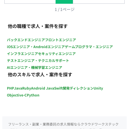
部門と技術部門の橋渡し役として連携し、包括的なソリューシ
ョンの実現を推進する ・日次／週次／月次レポートの作成、お
1
/
1
ページ
よび各種定常業務のサポートを行う ■チーム体制 ・ビジネスア
ナリスト：1名 ・IT開発メンバー：複数名（英語・バイリンガ
他の職種で求人・案件を探す
ル環境） ■開発環境 ・プログラミング： ・FW：Guidewire
ClaimCenter ■働き方 ・稼働量：週5日 ・リモート稼働：一部
バックエンドエンジニア
フロントエンジニア
リモート ・フレックス稼働：不可
iOSエンジニア・Androidエンジニア
ゲームプログラマ・エンジニア
インフラエンジニア
セキュリティエンジニア
テストエンジニア・テクニカルサポート
AIエンジニア・機械学習エンジニア
他のスキルで求人・案件を探す
PHP
Java
Ruby
Android Java
Swift
開発ディレクション
Unity
Objective-C
Python
フリーランス・副業・業務委託の求人情報ならクラウドワークステック