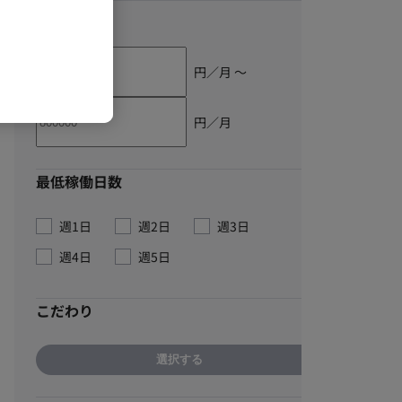
単価
円／月 〜
円／月
最低稼働日数
週1日
週2日
週3日
週4日
週5日
こだわり
選択する