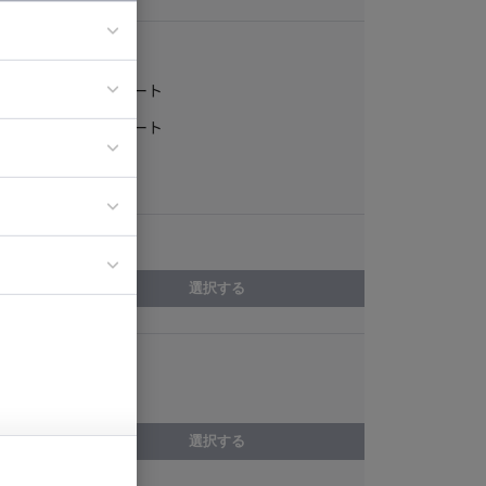
稼働形態
フルリモート
ア
一部リモート
ティブディレク
常駐
ジニア
エリア
イエンティスト
選択する
スキル
UML
選択する