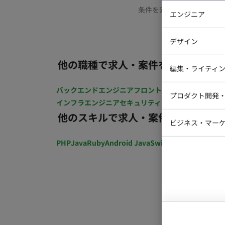
条件を変更するか、もう少
エンジニア
バックエン
デザイン
iOSエンジ
他の職種で求人・案件を探す
Webデザイ
インフラエ
編集・ライティ
テストエン
Webコーダ
グラフィッ
バックエンドエンジニア
フロントエンジニア
iOSエン
プロダクト開発
ラストレー
インフラエンジニア
セキュリティエンジニア
テストエ
編集者・翻
他のスキルで求人・案件を探す
Webディ
ビジネス・マーケ
クトマネー
マーケター
PHP
Java
Ruby
Android Java
Swift
開発ディレクショ
システムコ
コンサルタ
プロンプト