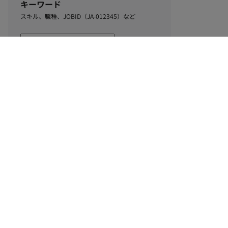
キーワード
スキル、職種、JOBID（JA-012345）など
0
該当するお仕事数
件
この条件で絞り込む
ル
利用規約
個人情報保護方針
サイトマップ