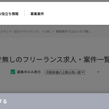
お役立ち情報
募集案件
ステック（旧クラウドテック）
>
UML
>
開発案件ではないので無し
ので無しのフリーランス求人・案件一
募集中のみ表示
仕事は見つかりませんでした。
する