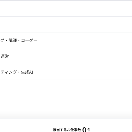
し広い条件設定で検索してみてください。
ドエンジニア
フロントエンジニア
ニア・Androidエンジニア
ゲームプログラマ・エンジニ
アートディレクター・クリエイ
ナー・UI/UXデザイナー
ンジニア
セキュリティエンジニア
ング・講師・コーダー
ター
ジニア・テクニカルサポート
AIエンジニア・機械学習エン
ー
Webライター
クデザイナー・CGデザイナー・イ
ジニア・Androidエンジニア
ゲームプログラマ・エンジニア
・運営
ター
ンジニア・テクニカルサポート
AIエンジニア・機械学習エンジニア
訳・その他ライター
レクター・プロデューサー・プロジェ
データアナリスト・データサ
ティング・生成AI
ジャー
・メディア運用
DX推進
ン
Unity
Objective-C
Python
ンサルタント・ITコンサルタント
ント・企画・セールス
採用・組織開発・制度設計
エンジニアリング
0
該当するお仕事数
件