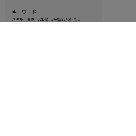
キーワード
スキル、職種、JOBID（JA-012345）など
0
該当するお仕事数
件
この条件で絞り込む
ル
利用規約
個人情報保護方針
サイトマップ