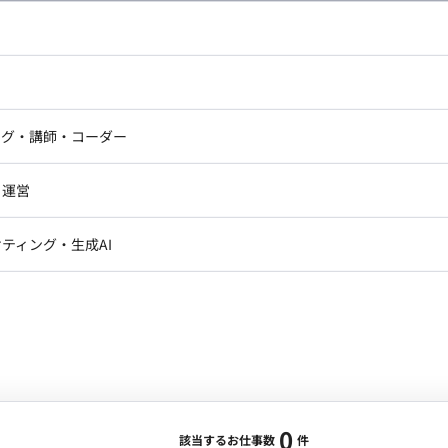
し広い条件設定で検索してみてください。
ドエンジニア
フロントエンジニア
ニア・Androidエンジニア
ゲームプログラマ・エンジニ
アートディレクター・クリエイ
ナー・UI/UXデザイナー
ンジニア
セキュリティエンジニア
ング・講師・コーダー
ター
ジニア・テクニカルサポート
AIエンジニア・機械学習エン
ー
Webライター
クデザイナー・CGデザイナー・イ
ジニア・Androidエンジニア
ゲームプログラマ・エンジニア
・運営
ター
ンジニア・テクニカルサポート
AIエンジニア・機械学習エンジニア
訳・その他ライター
レクター・プロデューサー・プロジェ
データアナリスト・データサ
ティング・生成AI
ジャー
・メディア運用
DX推進
ン
Unity
Objective-C
Python
ンサルタント・ITコンサルタント
ント・企画・セールス
採用・組織開発・制度設計
エンジニアリング
0
該当するお仕事数
件