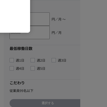
単価
円／月 〜
円／月
最低稼働日数
週1日
週2日
週3日
週4日
週5日
こだわり
従業員99名以下
選択する