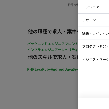
条件を変更するか、もう少
エンジニア
バックエン
デザイン
iOSエンジ
他の職種で求人・案件を探す
Webデザイ
インフラエ
編集・ライティ
テストエン
Webコーダ
グラフィッ
バックエンドエンジニア
フロントエンジニア
iOSエン
プロダクト開発
ラストレー
インフラエンジニア
セキュリティエンジニア
テストエ
編集者・翻
他のスキルで求人・案件を探す
Webディ
ビジネス・マーケ
クトマネー
マーケター
PHP
Java
Ruby
Android Java
Swift
開発ディレクショ
システムコ
コンサルタ
プロンプト