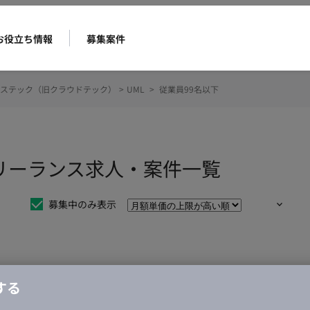
お役立ち情報
募集案件
ステック（旧クラウドテック）
>
UML
>
従業員99名以下
フリーランス求人・案件一覧
募集中のみ表示
仕事は見つかりませんでした。
する