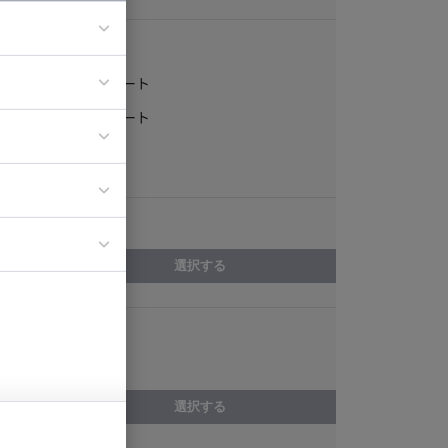
稼働形態
フルリモート
ア
一部リモート
ティブディレク
常駐
ジニア
エリア
イエンティスト
選択する
スキル
UML
選択する