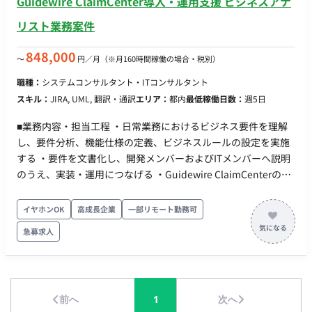
Guidewire ClaimCenter導入・運用支援 ビジネスアナ
リスト業務案件
848,000
〜
円／月
（※月160時間稼働の場合・税別）
職種：
システムコンサルタント・ITコンサルタント
スキル：
JIRA, UML, 翻訳・通訳
エリア：
都内
最低稼働日数：
週5日
■業務内容・担当工程 ・日常業務におけるビジネス要件を理解
し、要件分析、機能仕様の定義、ビジネスルールの設定を実施
する ・要件を文書化し、開発メンバーおよびITメンバーへ説明
のうえ、実装・運用につなげる ・Guidewire ClaimCenterの標
準機能（Out-of-the-Box機能）を最大限活用し、保険業務ワー
クフローの最適化・高度化を推進する ・チーム横断でのディス
イヤホンOK
高成長企業
一部リモート勤務可
カッション、各種ミーティング、アジャイルイベントへ参加す
急募求人
る（※ITチームは主に英語環境、一部バイリンガル環境） ・ソ
リューションの全体構想・設計を行い、業務要件に沿った実現
方式を検討する ・承認が必要となる各種ドキュメントのレビュ
ー会議を設定・推進する ・提案要件に関するナレッジトランス
前へ
1
次へ
ファーを実施し、開発チームへの連携・展開を行う ・ビジネス