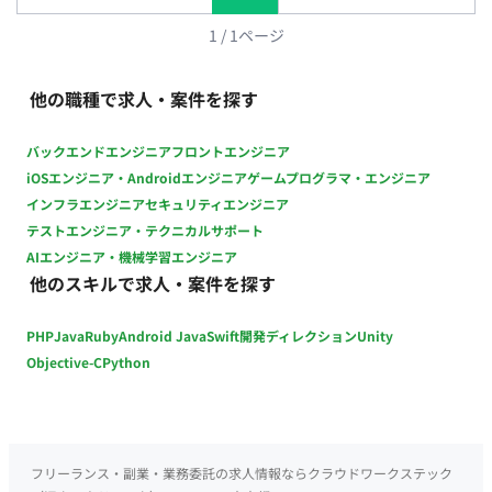
部門と技術部門の橋渡し役として連携し、包括的なソリューシ
ョンの実現を推進する ・日次／週次／月次レポートの作成、お
1
/
1
ページ
よび各種定常業務のサポートを行う ■チーム体制 ・ビジネスア
ナリスト：1名 ・IT開発メンバー：複数名（英語・バイリンガ
他の職種で求人・案件を探す
ル環境） ■開発環境 ・プログラミング： ・FW：Guidewire
ClaimCenter ■働き方 ・稼働量：週5日 ・リモート稼働：一部
バックエンドエンジニア
フロントエンジニア
リモート ・フレックス稼働：不可
iOSエンジニア・Androidエンジニア
ゲームプログラマ・エンジニア
インフラエンジニア
セキュリティエンジニア
テストエンジニア・テクニカルサポート
AIエンジニア・機械学習エンジニア
他のスキルで求人・案件を探す
PHP
Java
Ruby
Android Java
Swift
開発ディレクション
Unity
Objective-C
Python
フリーランス・副業・業務委託の求人情報ならクラウドワークステック