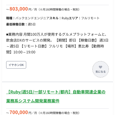
803,000
〜
円／月
（※月160時間稼働の場合・税別）
職種：
バックエンドエンジニア
スキル：
Ruby
エリア：
フルリモート
最低稼働日数：
週5日
■業務内容 月間100万人が使用するグルメプラットフォームと、
飲食店DXのサービスの開発。 【期間】即日 【稼働日数】 週3日
～週5日 【リモート日数】フルリモ 【場所】恵比寿 【勤務時
間】10:00～19:00
イヤホンOK
【Ruby/週5日/一部リモート/都内】自動車関連企業の
業務系システム開発業務案件
700,000
〜
円／月
（※月160時間稼働の場合・税別）