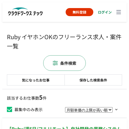
無料登録
ログイン
Ruby イヤホンOKのフリーランス求人・案件
一覧
条件検索
気になったお仕事
保存した検索条件
5
該当するお仕事数
件
募集中のみ表示
【Ruby/週5日/フルリモート】自社開発の業務システム