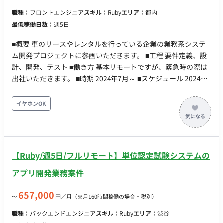
職種：
フロントエンジニア
スキル：
Ruby
エリア：
都内
最低稼働日数：
週5日
■概要 車のリースやレンタルを行っている企業の業務系システ
ム開発プロジェクトに参画いただきます。 ■工程 要件定義、設
計、開発、テスト ■働き方 基本リモートですが、緊急時の際は
出社いただきます。 ■時期 2024年7月～ ■スケジュール 2024年
7月 要件定義フェーズ 2025年7月～12月 終了想定 ■PC貸与
なし ご自身のPCで作業いただきます。
イヤホンOK
【Ruby/週5日/フルリモート】単位認定試験システムの
アプリ開発業務案件
657,000
〜
円／月
（※月160時間稼働の場合・税別）
職種：
バックエンドエンジニア
スキル：
Ruby
エリア：
渋谷