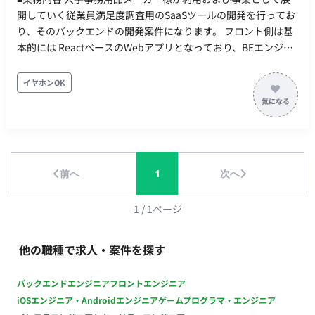
開していく従業員満足度調査用のSaaSツールの開発を行ってお
り、そのバックエンドの開発案件になります。 フロント側は基
本的には ReactベースのWebアプリとなっており、BEエンジニ
アが作成したRestfulAPIを利用する構成となります。 弊社の直
接のクライアントとなる開発会社様が要求定義やデザインを行
イヤホンOK
い、弊社では開発工程を担当します。 主なコミュニケーション
は開発会社様と取ることになりますが、一部エンドクライアン
ト様と直接のやりとりが発生します。 開発の立ち上げフェイズ
からの参画となりますので、詳細設計・開発・テスト等を行な
っていただく想定です。 【備考】 環境：MacOS / Linux ソース
前へ
1
次へ
コード管理：GitHub フロントエンド：React / TypeScript / CSS
フレームワーク(Chakra UI等) / テストフレームワーク・ ライブ
ラリ(Vitest等) / axios バックエンド：Ruby3系 / Ruby on Rails
1
/
1
ページ
7系 / テストフレームワーク(RSpec) インフラ：AWS 開発手法：
スクラム開発（1〜2週間のスプリント） ◆社内使用ツール : コ
他の職種で求人・案件を探す
ミュニケーションツール：Slack / Google Meet / Gather タスク
管理：notion 時間管理：TimeCrowd 情報共有：esa / notion /
バックエンドエンジニア
フロントエンジニア
Google Workplace デザイン共有：Figma ※プロジェクトによ
iOSエンジニア・Androidエンジニア
ゲームプログラマ・エンジニア
りツールが異なる場合あり