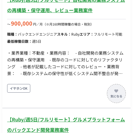
の再構築・保守運用、レビュー業務案件
900,000
〜
円／月
（※月160時間稼働の場合・税別）
職種：
バックエンドエンジニア
スキル：
Ruby
エリア：
フルリモート可能
最低稼働日数：
週5日
・業界業種：不動産 ・業務内容： - 自社開発の業務システム
の再構築・保守運用 - 既存のコードに対してのリファクタリ
ング - 他者が記載したコードに対してのレビュー ・業務背
景： - 既存システムの保守性が低くシステム間不整合が発生
しており、調査や不具合修正にエンジニアの時間が使われてい
る課題を解決するために、リファクタリングを全面的に実施す
イヤホンOK
ることとなった。 ・補足事項： - 初回契約期間：1カ月間（そ
の後1~3か月毎更新） - PC貸与：有り（基本Mac※Windows
希望の場合はあらかじめご相談ください。） - 2回目面談は60
分間でRubyのコーディングインタビューがございます。Ruby
【Ruby/週5日/フルリモート】グルメプラットフォーム
の開発環境の準備がMustになります。
のバックエンド開発業務案件