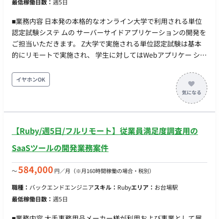
最低稼働日数：
週5日
■業務内容 日本発の本格的なオンライン大学で利用される単位
認定試験システ ムの サーバーサイドアプリケーションの開発を
ご担当いただきます。 Z大学で実施される単位認定試験は基本
的にリモートで実施され、 学生に対してはWebアプリケー ショ
ンにて試験を受験いただきます。 試験中は学生の了解を得て受
験している様子をPCやスマートフォンのカメラで撮影し試験を
イヤホンOK
監督する教 職員への表示や、 試験をスムーズに進めるためにチ
ャット機能等を提供します。 本案件では、Z大学で実現しよう
としている単位認定試験システムのうちRuby on Railsで開発さ
れて いるサーバーサイドアプリケーションを中心に別途開発が
【Ruby/週5日/フルリモート】従業員満足度調査用の
進んでいるWebフロントエンドのSPAに提供を行うREST API等
の開発全般を行っていただきます。 【リモート日数】フルリモ
SaaSツールの開発業務案件
【場所】東銀座 【勤務時間】10:00～19:00 【備考】 ● Ruby
3.3.5 ●Ruby on Rails 7.1系 ● RuboCop, RSpec ○ GitHub
584,000
〜
円／月
（※月160時間稼働の場合・税別）
ActionsによるCIでPRごとにチェック ● PostgreSQL ● Docker
職種：
バックエンドエンジニア
スキル：
Ruby
エリア：
お台場駅
及び Docker Compose でのローカル開発可能 ● AWS ● OS:
最低稼働日数：
週5日
Mac（Windowsは利用できません） ● ツール: Google
Workspace、Slack、JIRA、Confluence、GitHub
■業務内容 大手事務用品メーカー様が利用および事業として展