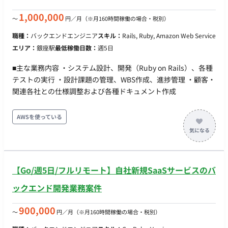
ラウド：AWS ・開発手法：アジャイル開発 【業務概要】 ITコン
サル・アプリ開発を行っている企業のリードエンジニアとし
1,000,000
〜
円／月
（※月160時間稼働の場合・税別）
て、下記業務をお願いします。 ・企画、要件定義 ・開発、運用
職種：
バックエンドエンジニア
スキル：
Rails, Ruby, Amazon Web Service
保守 ・チームマネジメント etc. 【就業形態について】 フルリモ
エリア：
銀座駅
最低稼働日数：
週5日
ート勤務が可能な案件になります。
■主な業務内容 ・システム設計、開発（Ruby on Rails）、各種
テストの実行 ・設計課題の管理、WBS作成、進捗管理 ・顧客・
関連各社との仕様調整および各種ドキュメント作成
AWSを使っている
【Go/週5日/フルリモート】自社新規SaaSサービスのバ
ックエンド開発業務案件
900,000
〜
円／月
（※月160時間稼働の場合・税別）