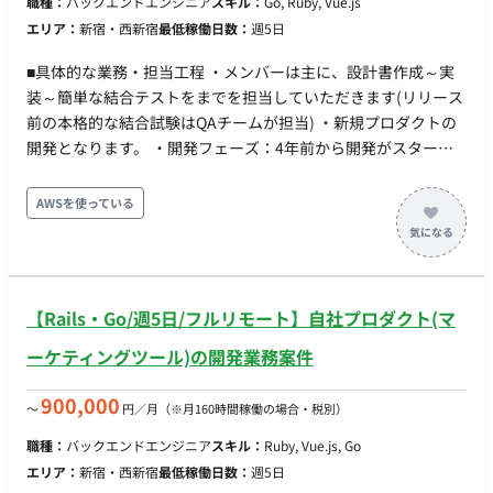
職種：
バックエンドエンジニア
スキル：
Go, Ruby, Vue.js
エリア：
新宿・西新宿
最低稼働日数：
週5日
■具体的な業務・担当工程 ・メンバーは主に、設計書作成～実
装～簡単な結合テストをまでを担当していただきます(リリース
前の本格的な結合試験はQAチームが担当) ・新規プロダクトの
開発となります。 ・開発フェーズ：4年前から開発がスタート
し、2年間のPoC期間を経て2年前から正式にサービスリリース
実際に多くの企業に使っていただくことで、ユーザーニーズの
AWSを使っている
解像度が上がり、現在は多くの新機能の開発に取り組んでおり
ます。 ■開発環境 Language： Ruby / Go / HTML5 / Javascript /
Sass Framework：Ruby on Rails / Vue.js/ React Middleware：
Hadoop / Spark / Presto / nginx AWS Service：DynamoDB /
【Rails・Go/週5日/フルリモート】自社プロダクト(マ
Aurora / Lambda ※新技術は積極的に検証・採用して開発を進
めます。 ■AIツール Devin claude 自社開発のAI ■チーム環境 プ
ーケティングツール)の開発業務案件
ロダクト全体：50名ほど 開発チーム：30名 LQA、インフラ、
モバイル、Webチーム Webチーム：10名 L今回はWebチ
900,000
〜
円／月
（※月160時間稼働の場合・税別）
ームの募集 L機能ごとに3~5名ほどのチームを組む フロ
職種：
バックエンドエンジニア
スキル：
Ruby, Vue.js, Go
ント、バックエンドと明確にチーム分けはされておらず、フロ
エリア：
新宿・西新宿
最低稼働日数：
週5日
ントが強い方/バックエンドが強い方/フルスタックで開発が出