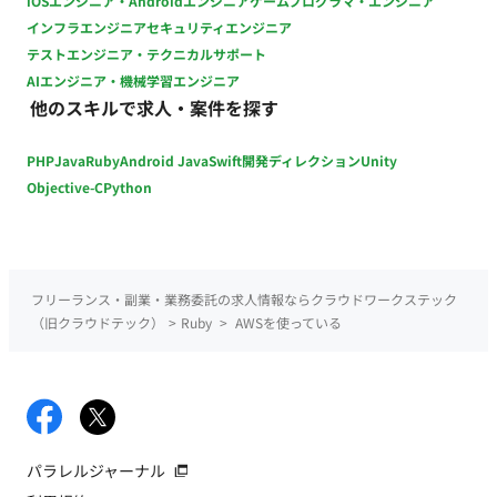
iOSエンジニア・Androidエンジニア
ゲームプログラマ・エンジニア
ンド] ・Vue.js、TypeScript [バックエンド] ・Ruby on rails [バ
インフラエンジニア
セキュリティエンジニア
ッチ処理] ・GO [APIサーバー] ・Java [DB] ・MySQL [インフラ]
テストエンジニア・テクニカルサポート
AWS Service：DynamoDB / Aurora / Lambda ※新技術は積極
AIエンジニア・機械学習エンジニア
的に検証・採用して開発を進めます。 ■AIツール Devin claude
他のスキルで求人・案件を探す
自社開発のAI ■チーム環境 チーム単位で協力して作業を進める
ようにしており、 実装で不明な点などがあれば、チーム内で質
PHP
Java
Ruby
Android Java
Swift
開発ディレクション
Unity
問すれば助けてもらえるような雰囲気で行っております。
Objective-C
Python
フリーランス・副業・業務委託の求人情報ならクラウドワークステック
（旧クラウドテック）
>
Ruby
>
AWSを使っている
パラレルジャーナル