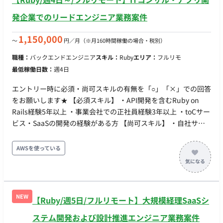
発企業でのリードエンジニア業務案件
1,150,000
〜
円／月
（※月160時間稼働の場合・税別）
職種：
バックエンドエンジニア
スキル：
Ruby
エリア：
フルリモ
最低稼働日数：
週4日
エントリー時に必須・尚可スキルの有無を「○」「×」での回答
をお願いします★ 【必須スキル】 ・API開発を含むRuby on
Rails経験5年以上 ・事業会社での正社員経験3年以上 ・toCサー
ビス・SaaSの開発の経験がある方 【尚可スキル】 ・自社サー
ビス（事業会社）での開発経験 ・プロダクトのKPIを伸ばした
経験がある方 ・マネジメントとしての経験がある方 ・React
AWSを使っている
Nativeの開発経験 ・自身でプロダクトを作ったことがある経験
・インフラの設計・メンテ ◆基本情報◆ ・時期：即日 / 11月〜
・稼働：週5日 or 週4日 ※要相談 ・出社：フルリモート ・期
間：長期予定 ・時間：10:00～19:00 ・服装：自由 ・貸与：PC
NEW
【Ruby/週5日/フルリモート】大規模経理SaaSシ
貸与あり（Mac） ◆主な開発環境・ツール◆ ・言語：Ruby・
TypeScript ・FW：Rails・React・Node.js ・DB：MySQL ・ク
ステム開発および設計推進エンジニア業務案件