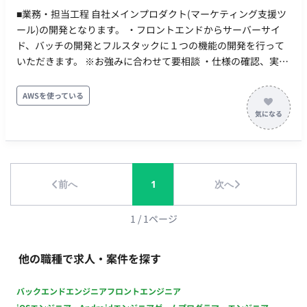
来る方と各メンバーのスキルに濃淡があります。 チーム単位で
■業務・担当工程 自社メインプロダクト(マーケティング支援ツ
協力して作業を進めるようにしており、 実装で不明な点などが
ール)の開発となります。 ・フロントエンドからサーバーサイ
あれば、チーム内で質問すれば助けてもらえるような雰囲気で
ド、バッチの開発とフルスタックに１つの機能の開発を行って
行っております。
いただきます。 ※お強みに合わせて要相談 ・仕様の確認、実装
方針検討、設計、実装、テスト、コードレビューと、開発の工
程を一通り担当していただくため、要件定義から仕様検討まで
AWSを使っている
詳細設計からコーディングまでといった限られた役割ではな
く、裁量大きく開発をしたい方、能動的に開発を推し進めて頂
ける方を求めています。 ■具体的な開発内容 ・データマーケテ
ィングツールにて現行の各機能の拡張等もお願い致します。
（複数機能あり、それぞれの機能で1サービス程度のボリューム
前へ
1
次へ
感が御座います。) ‐バックエンド、フロントエンドの開発に
おける仕様の確認、実装方針検討、実装、テスト、コードレビ
ューを実施いただきます。 ‐設計書の不足部分を修正すること
1
/
1
ページ
もタスクの一部に含まれます。 ・新規機能を0→1で構築
して頂く可能性も御座います。 ・体制は、大きく分けて
他の職種で求人・案件を探す
要件仕様チーム、開発チーム、QAチームに分かれており、 今回
は、開発チームにて要件仕様チームから降りてきた仕様書をも
バックエンドエンジニア
フロントエンジニア
とに開発～単体テストを御依頼します。 ■開発環境 [フロントエ