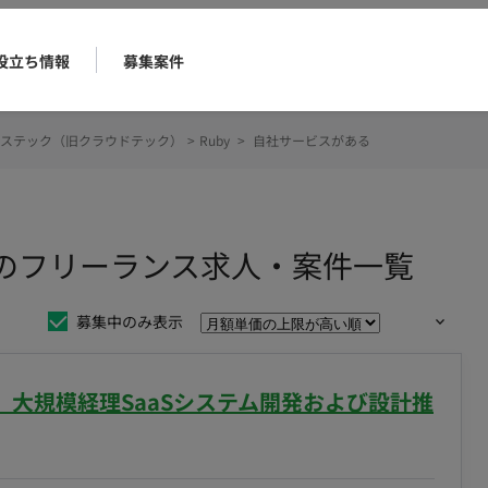
役立ち情報
募集案件
ステック（旧クラウドテック）
>
Ruby
>
自社サービスがある
るのフリーランス求人・案件一覧
募集中のみ表示
ト】大規模経理SaaSシステム開発および設計推