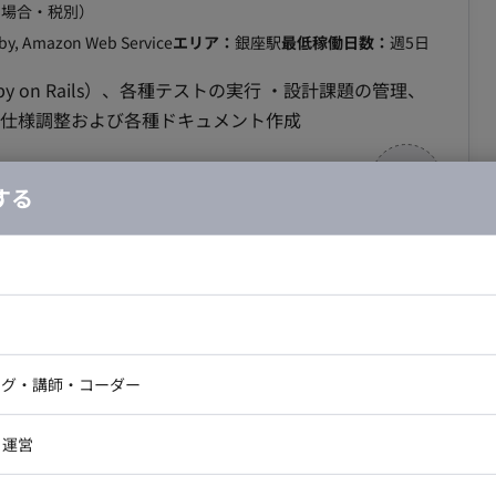
の場合・税別）
uby, Amazon Web Service
エリア：
銀座駅
最低稼働日数：
週5日
ils）、各種テストの実行 ・設計課題の管理、
・関連各社との仕様調整および各種ドキュメント作成
する
～/フルリモート】入退室管理システムの開発業
ドエンジニア
フロントエンジニア
ニア・Androidエンジニア
ゲームプログラマ・エンジニ
アートディレクター・クリエイ
ナー・UI/UXデザイナー
ンジニア
セキュリティエンジニア
ング・講師・コーダー
合・税別）
ター
ジニア・テクニカルサポート
AIエンジニア・機械学習エン
リア：
田町駅/三田駅
最低稼働日数：
週4日
ー
Webライター
クデザイナー・CGデザイナー・イ
・運営
ター
訳・その他ライター
ームの安定稼働と進化を支えるため、新機能開発、既存機
レクター・プロデューサー・プロジェ