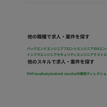
希望に応じて、企画検討、インフラ、マネジ
いて 将来的に正社員になってくださる方を
員に切り替えます。
他の職種で求人・案件を探す
バックエンドエンジニア
フロントエンジニア
iOSエン
インフラエンジニア
セキュリティエンジニア
テストエ
他のスキルで求人・案件を探す
PHP
Java
Ruby
Android Java
Swift
開発ディレクショ