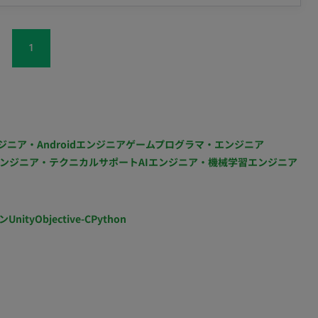
メントなどの経験を積むことも可能です。 ■稼働につ
お探ししております。 ※双方合意の上業務委託から正社
1
ジニア・Androidエンジニア
ゲームプログラマ・エンジニア
ンジニア・テクニカルサポート
AIエンジニア・機械学習エンジニア
ン
Unity
Objective-C
Python