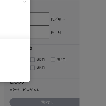
イエンティスト
単価
円／月 〜
円／月
最低稼働日数
週1日
週2日
週3日
週4日
週5日
こだわり
自社サービスがある
選択する