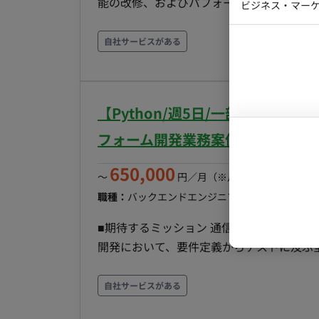
能の改修、およびパフォーマンスの最適化
ビジネス・マーケ
クトマネー
ーキテクチャの見直しや、APIの高度化において貢献を
マーケター
システムコ
【Webプラットフォームの設計・開発・運用】 新機能の企画から要件定義、実装、テス
自社サービスがある
コンサルタ
貫して担当します。また、EOL対応や障
す。 【スケーラビリティとパフォーマンスの最適化】 データ容量の増大に対応するため、DBの分
プロンプト
割（シャーディング）やインデックス最適
【Python/週5日/一部リモー
のレスポンス向上を図ります。 【公開APIの高度化とマネタイズ支援】 外部パートナー向けAPIの
保守運用に加え、利用状況の監視やUX改
フォーム開発業務案件
■開発環境 プログラミング：Ruby on Rails, Go 
650,000
インフラ：AWS, GCP, Docker, Terraform, AWS
〜
円／月
（※月160時間稼働の場
Jenkins ※開発効率化のため、Cursor、Devin、Gemini AdvancedなどのAIツールを積極的に導入
職種：
バックエンドエンジニア
スキル：
Python, 
しています。 ■働き方 ・ 稼働量：週4日～ ・ 稼働時間：平日日中 ・ リモート稼働：フルリモート
■期待するミッション 通信とインバウン
（正社員に切り替え時は最低週1日出社） ・
開発において、要件定義からテストに及ぶ
いただくことを期待しています。 ■担当工程（業務範囲） 通信とインバウンドに関わるウェブアプ
リケーションの裏側の管理システムと、ユ
自社サービスがある
SIM・Wi-Fi申し込み/販売サイトの開発 