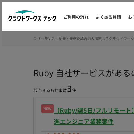
ご利用の流れ
よくある質問
お
フリーランス・副業・業務委託の求人情報ならクラウドワーク
Ruby 自社サービスがあ
3
該当するお仕事数
件
NEW
【Ruby/週5日/フルリモー
進エンジニア業務案件