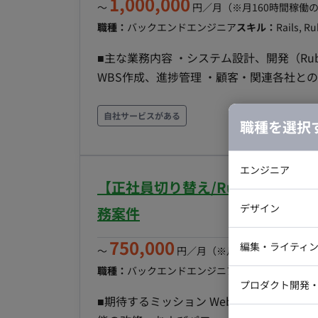
1,000,000
〜
円／月
（※月160時間稼働
職種：
バックエンドエンジニア
スキル：
Rails, R
■主な業務内容 ・システム設計、開発（Ruby on Ra
WBS作成、進捗管理 ・顧客
自社サービスがある
職種を選択
エンジニア
【正社員切り替え/Ruby/週4日
バックエン
デザイン
務案件
iOSエンジ
750,000
Webデザイ
インフラエ
編集・ライティ
〜
円／月
（※月160時間稼働の場
テストエン
職種：
バックエンドエンジニア
スキル：
Rails
エ
Webコーダ
グラフィッ
プロダクト開発
ラストレー
編集者・翻
■期待するミッション Webプラットフォ
Webディ