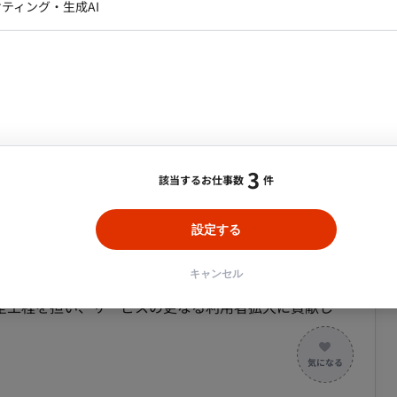
を担っていただきます。特にデータ量増大に対応したア
データアナリスト・データサ
ティング・生成AI
ジャー
期待しています。 ■業務内容・担当工程
・メディア運用
DX推進
ンサルタント・ITコンサルタント
トまでを一
ント・企画・セールス
採用・組織開発・制度設計
害対応、ログ分析を通じた改善施策の立案・実行も行いま
エンジニアリング
化、キャッシュ戦略の見直しなどを行い、システム全体
ト/虎ノ門】 外国人向け通信サービス・プラット
善、従量課金モデル導入に向けた仕組み構築を行います。
3
該当するお仕事数
件
FW：React, Vue.js DB：MySQL (Amazon Aurora)
 CloudFormation, CircleCI, GitHub Actions,
合・税別）
設定する
Rails, MySQL
エリア：
虎ノ門駅
最低稼働日数：
週5日
キャンセル
ドに関わる自社ウェブアプリケーションや管理システムの
PC：貸与（Mac）
全工程を担い、サービスの更なる利用者拡大に貢献して
ーザー向けのプラットフォームの開発を担当します。 ・
・SIM・Wi-Fi管理システムの不具合調査と対応 キャリアの