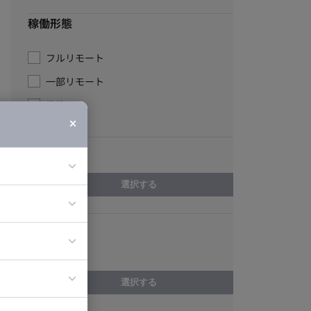
稼働形態
フルリモート
一部リモート
常駐
エリア
選択する
ア
スキル
ティブディレク
Ruby
ジニア
選択する