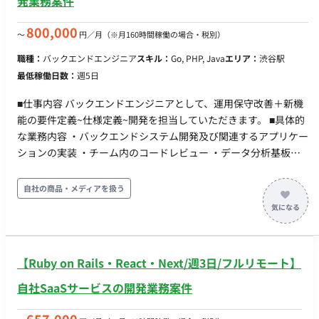
発業務案件
800,000
〜
円／月
（※月160時間稼働の場合・税別）
職種：
バックエンドエンジニア
スキル：
Go, PHP, Java
エリア：
渋谷駅
最低稼働日数：
週5日
■仕事内容 バックエンドエンジニアとして、運用保守改善＋新機
能の要件定義~仕様定義~開発を担当していただきます。 ■具体的
な業務内容 ・バックエンドシステム開発及び関連するアプリケー
ションの実装 ・チーム内のコードレビュー ・データ分析基板や
AIモデル実行環境との連携システムの開発。 ・およそ7TBの大容
量データ処理による統計及びユーザ分析システムの開発 ・プロジ
自社の商品・メディアを扱う
ェクトチームのリード（企画側との仕様詰めや実装方針の決定な
ど） ■環境 ・開発環境：MacBookProとモニタ（31インチ4K or
23インチ*2）台支給。 ・利用技術： ・言語：
Go,Hack,JavaScript,Kotlin,Swift ・フレームワーク:
【Ruby on Rails・React・Next/週3日/フルリモート】
Echo,React.js,Next.jsRedux,Immutable.js ・DB:
Aurora,Redis ・インフラ:Amazon Web Service ・その
自社SaaSサービスの開発業務案件
他:nginx,gulp,docker,Gitlab,jenkins,ansible,AWS(ECS,Lambda
など), sass,Sketch ■働き方 ・週5日 ・フルリモート ・(通年)毎月