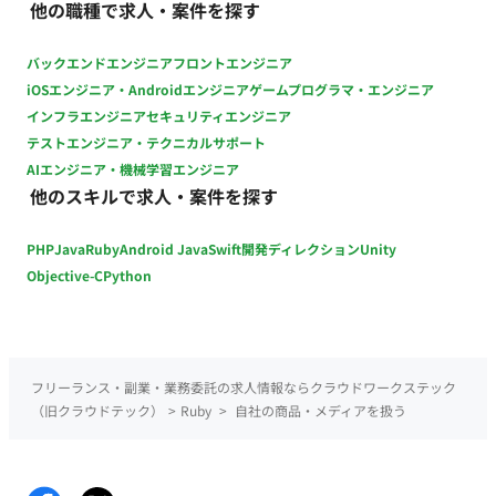
他の職種で求人・案件を探す
バックエンドエンジニア
フロントエンジニア
iOSエンジニア・Androidエンジニア
ゲームプログラマ・エンジニア
インフラエンジニア
セキュリティエンジニア
テストエンジニア・テクニカルサポート
AIエンジニア・機械学習エンジニア
他のスキルで求人・案件を探す
PHP
Java
Ruby
Android Java
Swift
開発ディレクション
Unity
Objective-C
Python
フリーランス・副業・業務委託の求人情報ならクラウドワークステック
（旧クラウドテック）
>
Ruby
>
自社の商品・メディアを扱う