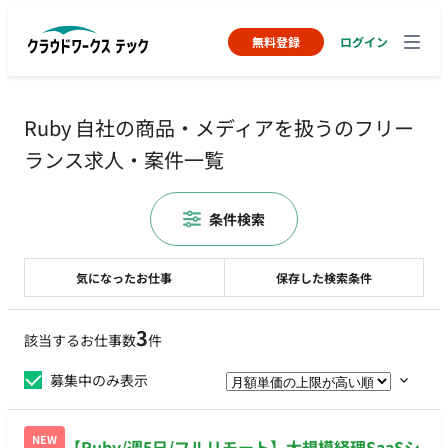
無料登録
ログイン
Ruby 自社の商品・メディアを扱うのフリー
ランス求人・案件一覧
条件検索
気になったお仕事
保存した検索条件
3
該当するお仕事数
件
募集中のみ表示
NEW
【Ruby/週5日/フルリモート】大規模経理SaaSシ