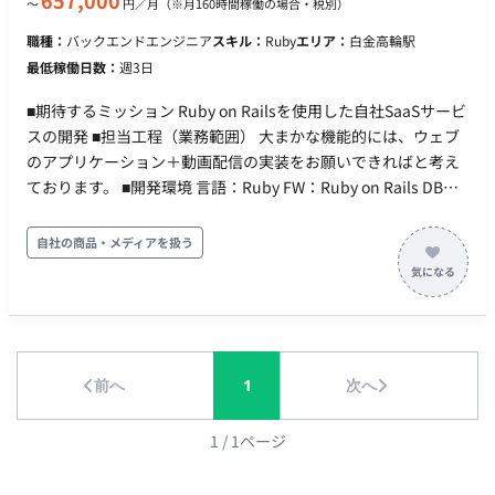
657,000
〜
円／月
（※月160時間稼働の場合・税別）
1営業日目参画開始 ■案件の魅力 業務委託の方も多く稼働中され
職種：
バックエンドエンジニア
スキル：
Ruby
エリア：
白金高輪駅
ていて受け入れ体制も整備されております。弊社から稼働中のメ
最低稼働日数：
週3日
ンバーからも働く環境について高く評価をいただいております ※
現在弊社経由で4名のエンジニア様が参画中 ポジション毎に少人
■期待するミッション Ruby on Railsを使用した自社SaaSサービ
数でのチームを作り開発をしております。 ご参画後は受け入れチ
スの開発 ■担当工程（業務範囲） 大まかな機能的には、ウェブ
ームでミイダスでの働き方になれていただき、その後ご希望と適
のアプリケーション＋動画配信の実装をお願いできればと考え
任に合わせてチーム配属を行います。 正社員との垣根はなく、業
ております。 ■開発環境 言語：Ruby FW：Ruby on Rails DB：
務委託の方へもサービスやチームをよくする為に協議したり、ア
インフラ： ツール：Slack ■開発フェーズと予定 2023年開催の
イディアを出したりできる環境です。 またエンジニア個人として
バーチャルオンリー株主総会で支援件数No.1を獲得 事業拡大に
自社の商品・メディアを扱う
の目標やチャレンジしたいことに耳を傾けてくださる環境です。
伴い、機能など拡充予定 ■案件の魅力（会社について・サービ
■組織構成 事業企画2名、エンジニア30名、デザイナー3名という
スについて） ・自社SaaSサービスの案件です。 ・フルリモー
体制でサービス企画からリリースに至る一連の流れを全て部門内
トで参画可能です。
でプロデュース。 現場にて意思決定ができるため、高速でPDCA
が回せる体制です。 ※弊社からのご紹介実績多数ございます。 ■
稼働について ・フルリモート可 ・参画開始日：2026年9月1日 ※
前へ
1
次へ
面談前にテストを受験いただきます。（Webでお好きな時間に受
験いただけます） Lクイズ 10分 Lアルゴリズム問題 30分
1
/
1
ページ
■その他 Goは未経験でもOK