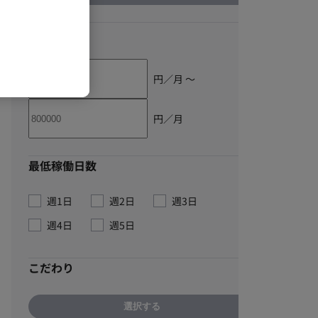
単価
円／月 〜
円／月
最低稼働日数
週1日
週2日
週3日
週4日
週5日
こだわり
選択する