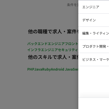
条件を変更するか、もう少
エンジニア
バックエン
デザイン
iOSエンジ
他の職種で求人・案件を探す
Webデザイ
インフラエ
編集・ライティ
テストエン
Webコーダ
グラフィッ
バックエンドエンジニア
フロントエンジニア
iOSエン
プロダクト開発
ラストレー
インフラエンジニア
セキュリティエンジニア
テストエ
編集者・翻
他のスキルで求人・案件を探す
Webディ
ビジネス・マーケ
クトマネー
マーケター
PHP
Java
Ruby
Android Java
Swift
開発ディレクショ
システムコ
コンサルタ
プロンプト