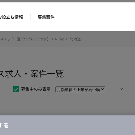
お役立ち情報
募集案件
ステック（旧クラウドテック）
>
Ruby
>
北海道
ンス求人・案件一覧
募集中のみ表示
仕事は見つかりませんでした。
する