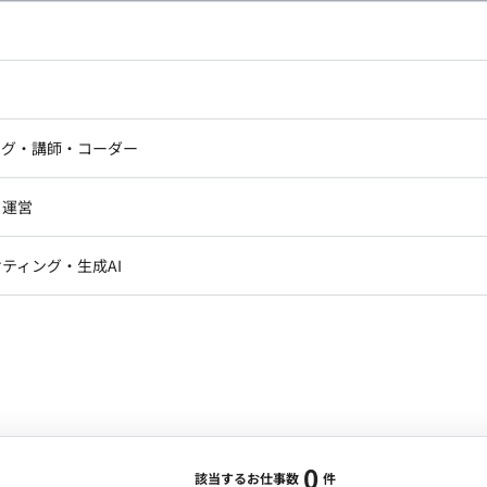
し広い条件設定で検索してみてください。
ドエンジニア
フロントエンジニア
ニア・Androidエンジニア
ゲームプログラマ・エンジニ
アートディレクター・クリエイ
ナー・UI/UXデザイナー
ンジニア
セキュリティエンジニア
ング・講師・コーダー
ター
ジニア・テクニカルサポート
AIエンジニア・機械学習エン
ー
Webライター
クデザイナー・CGデザイナー・イ
ジニア・Androidエンジニア
ゲームプログラマ・エンジニア
・運営
ター
ンジニア・テクニカルサポート
AIエンジニア・機械学習エンジニア
訳・その他ライター
レクター・プロデューサー・プロジェ
データアナリスト・データサ
ティング・生成AI
ジャー
・メディア運用
DX推進
ン
Unity
Objective-C
Python
ンサルタント・ITコンサルタント
ント・企画・セールス
採用・組織開発・制度設計
エンジニアリング
0
該当するお仕事数
件