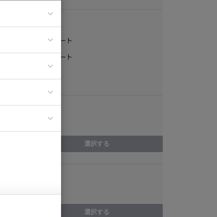
稼働形態
フルリモート
ア
一部リモート
ティブディレク
常駐
ジニア
エリア
イエンティスト
北海道
選択する
スキル
Ruby
選択する