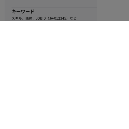
キーワード
スキル、職種、JOBID（JA-012345）など
0
該当するお仕事数
件
この条件で絞り込む
ル
利用規約
個人情報保護方針
サイトマップ