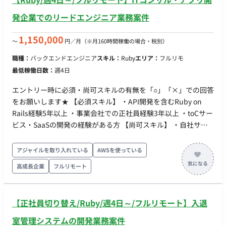
発企業でのリードエンジニア業務案件
1,150,000
〜
円／月
（※月160時間稼働の場合・税別）
職種：
バックエンドエンジニア
スキル：
Ruby
エリア：
フルリモ
最低稼働日数：
週4日
エントリー時に必須・尚可スキルの有無を「○」「×」での回答
をお願いします★ 【必須スキル】 ・API開発を含むRuby on
Rails経験5年以上 ・事業会社での正社員経験3年以上 ・toCサー
ビス・SaaSの開発の経験がある方 【尚可スキル】 ・自社サー
ビス（事業会社）での開発経験 ・プロダクトのKPIを伸ばした
経験がある方 ・マネジメントとしての経験がある方 ・React
アジャイルを取り入れている
AWSを使っている
Nativeの開発経験 ・自身でプロダクトを作ったことがある経験
高成長企業
フルリモート
・インフラの設計・メンテ ◆基本情報◆ ・時期：即日 / 11月〜
・稼働：週5日 or 週4日 ※要相談 ・出社：フルリモート ・期
間：長期予定 ・時間：10:00～19:00 ・服装：自由 ・貸与：PC
【正社員切り替え/Ruby/週4日～/フルリモート】入退
貸与あり（Mac） ◆主な開発環境・ツール◆ ・言語：Ruby・
TypeScript ・FW：Rails・React・Node.js ・DB：MySQL ・ク
室管理システムの開発業務案件