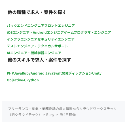
す。 ■開発環境 プログラミング：Ruby on Rails, Go FW：
React, Vue.js DB：MySQL (Amazon Aurora) インフラ：AWS,
他の職種で求人・案件を探す
GCP, Docker, Terraform, AWS CloudFormation, CircleCI,
GitHub Actions, Jenkins ※開発効率化のため、Cursor、
バックエンドエンジニア
フロントエンジニア
Devin、Gemini AdvancedなどのAIツールを積極的に導入して
iOSエンジニア・Androidエンジニア
ゲームプログラマ・エンジニア
います。 ■働き方 ・ 稼働量：週4日～ ・ 稼働時間：平日日中 ・
インフラエンジニア
セキュリティエンジニア
リモート稼働：フルリモート（正社員に切り替え時は最低週1日
テストエンジニア・テクニカルサポート
出社） ・PC：貸与（Mac）
AIエンジニア・機械学習エンジニア
他のスキルで求人・案件を探す
PHP
Java
Ruby
Android Java
Swift
開発ディレクション
Unity
Objective-C
Python
フリーランス・副業・業務委託の求人情報ならクラウドワークステック
（旧クラウドテック）
>
Ruby
>
週4日稼働