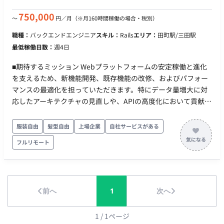
ラウド：AWS ・開発手法：アジャイル開発 【業務概要】 ITコン
サル・アプリ開発を行っている企業のリードエンジニアとし
750,000
〜
円／月
（※月160時間稼働の場合・税別）
て、下記業務をお願いします。 ・企画、要件定義 ・開発、運用
職種：
バックエンドエンジニア
スキル：
Rails
エリア：
田町駅/三田駅
保守 ・チームマネジメント etc. 【就業形態について】 フルリモ
最低稼働日数：
週4日
ート勤務が可能な案件になります。
■期待するミッション Webプラットフォームの安定稼働と進化
を支えるため、新機能開発、既存機能の改修、およびパフォー
マンスの最適化を担っていただきます。特にデータ量増大に対
応したアーキテクチャの見直しや、APIの高度化において貢献を
期待しています。 ■業務内容・担当工程 【Webプラットフォー
ムの設計・開発・運用】 新機能の企画から要件定義、実装、テ
服装自由
髪型自由
上場企業
自社サービスがある
ストまでを一貫して担当します。また、EOL対応や障害対応、
フルリモート
ログ分析を通じた改善施策の立案・実行も行います。 【スケー
ラビリティとパフォーマンスの最適化】 データ容量の増大に対
応するため、DBの分割（シャーディング）やインデックス最適
化、キャッシュ戦略の見直しなどを行い、システム全体のレス
前へ
1
次へ
ポンス向上を図ります。 【公開APIの高度化とマネタイズ支
援】 外部パートナー向けAPIの保守運用に加え、利用状況の監
視やUX改善、従量課金モデル導入に向けた仕組み構築を行いま
1
/
1
ページ