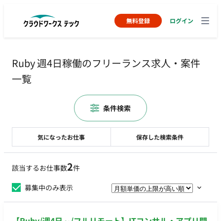
無料登録
ログイン
Ruby 週4日稼働のフリーランス求人・案件
一覧
条件検索
気になったお仕事
保存した検索条件
2
該当するお仕事数
件
募集中のみ表示
【Ruby/週4日～/フルリモート】ITコンサル・アプリ開