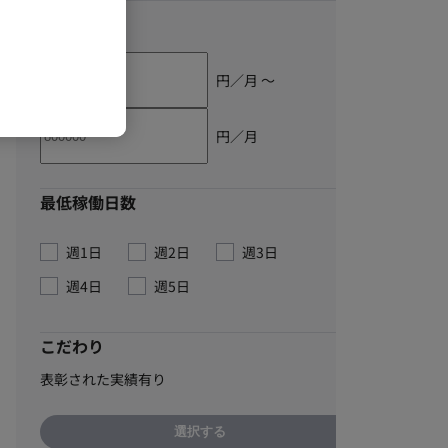
単価
円／月 〜
円／月
最低稼働日数
週1日
週2日
週3日
週4日
週5日
こだわり
表彰された実績有り
選択する