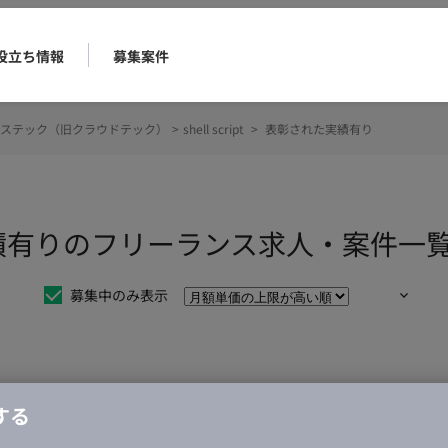
役立ち情報
募集案件
ステック（旧クラウドテック）
>
shell script
>
表彰された実績有り
された実績有りのフリーランス求人・案件一
募集中のみ表示
仕事は見つかりませんでした。
する