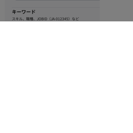
キーワード
スキル、職種、JOBID（JA-012345）など
0
該当するお仕事数
件
この条件で絞り込む
ル
利用規約
個人情報保護方針
サイトマップ