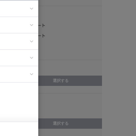
稼働形態
フルリモート
ア
一部リモート
ティブディレク
常駐
ジニア
エリア
イエンティスト
選択する
スキル
shell script
選択する