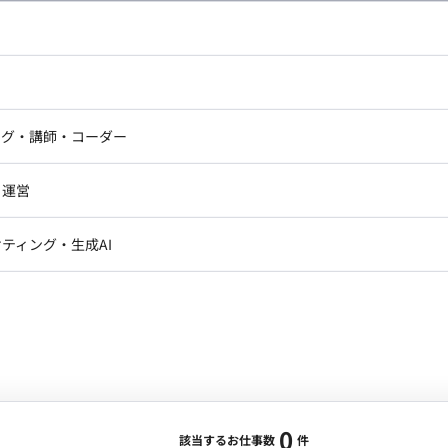
し広い条件設定で検索してみてください。
ドエンジニア
フロントエンジニア
ニア・Androidエンジニア
ゲームプログラマ・エンジニ
アートディレクター・クリエイ
ナー・UI/UXデザイナー
ンジニア
セキュリティエンジニア
ング・講師・コーダー
ター
ジニア・テクニカルサポート
AIエンジニア・機械学習エン
ー
Webライター
クデザイナー・CGデザイナー・イ
ジニア・Androidエンジニア
ゲームプログラマ・エンジニア
・運営
ター
ンジニア・テクニカルサポート
AIエンジニア・機械学習エンジニア
訳・その他ライター
レクター・プロデューサー・プロジェ
データアナリスト・データサ
ティング・生成AI
ジャー
・メディア運用
DX推進
ン
Unity
Objective-C
Python
ンサルタント・ITコンサルタント
ント・企画・セールス
採用・組織開発・制度設計
エンジニアリング
0
該当するお仕事数
件