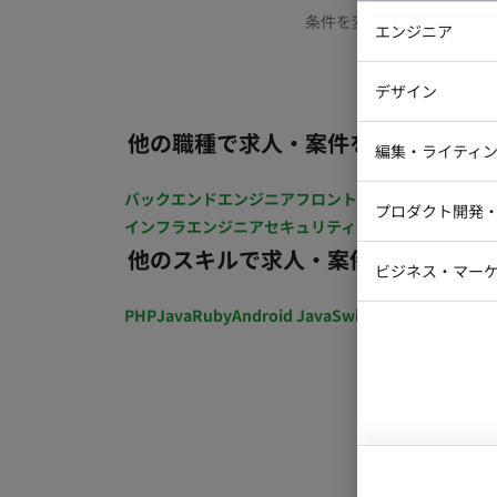
条件を変更するか、もう少
エンジニア
バックエン
デザイン
iOSエンジ
他の職種で求人・案件を探す
Webデザイ
インフラエ
編集・ライティ
テストエン
Webコーダ
グラフィッ
バックエンドエンジニア
フロントエンジニア
iOSエン
プロダクト開発
ラストレー
インフラエンジニア
セキュリティエンジニア
テストエ
編集者・翻
他のスキルで求人・案件を探す
Webディ
ビジネス・マーケ
クトマネー
マーケター
PHP
Java
Ruby
Android Java
Swift
開発ディレクショ
システムコ
コンサルタ
プロンプト