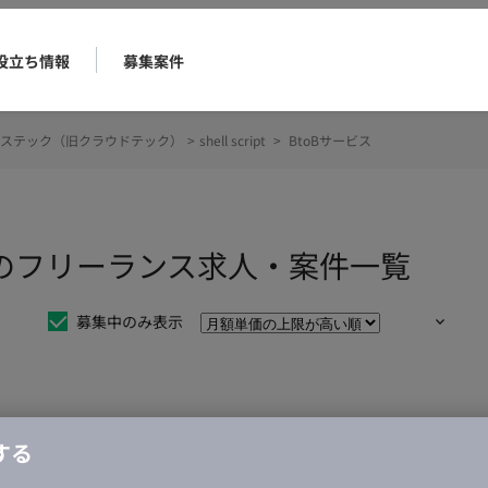
役立ち情報
募集案件
ステック（旧クラウドテック）
>
shell script
>
BtoBサービス
Bサービスのフリーランス求人・案件一覧
募集中のみ表示
仕事は見つかりませんでした。
する