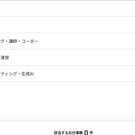
し広い条件設定で検索してみてください。
ドエンジニア
フロントエンジニア
ニア・Androidエンジニア
ゲームプログラマ・エンジニ
アートディレクター・クリエイ
ナー・UI/UXデザイナー
ンジニア
セキュリティエンジニア
ング・講師・コーダー
ター
ジニア・テクニカルサポート
AIエンジニア・機械学習エン
ー
Webライター
クデザイナー・CGデザイナー・イ
ジニア・Androidエンジニア
ゲームプログラマ・エンジニア
・運営
ター
ンジニア・テクニカルサポート
AIエンジニア・機械学習エンジニア
訳・その他ライター
レクター・プロデューサー・プロジェ
データアナリスト・データサ
ティング・生成AI
ジャー
・メディア運用
DX推進
ン
Unity
Objective-C
Python
ンサルタント・ITコンサルタント
ント・企画・セールス
採用・組織開発・制度設計
エンジニアリング
0
該当するお仕事数
件