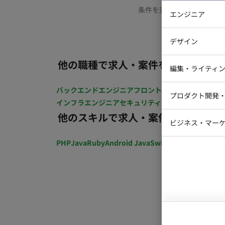
条件を変更するか、もう少
エンジニア
バックエン
デザイン
iOSエンジ
他の職種で求人・案件を探す
Webデザイ
インフラエ
編集・ライティ
テストエン
Webコーダ
グラフィッ
バックエンドエンジニア
フロントエンジニア
iOSエン
プロダクト開発
ラストレー
インフラエンジニア
セキュリティエンジニア
テストエ
編集者・翻
他のスキルで求人・案件を探す
Webディ
ビジネス・マーケ
クトマネー
マーケター
PHP
Java
Ruby
Android Java
Swift
開発ディレクショ
システムコ
コンサルタ
プロンプト