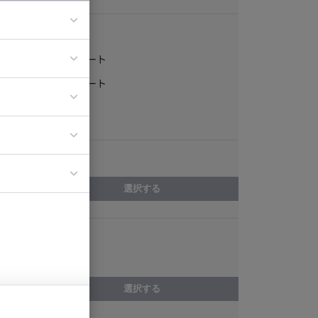
稼働形態
フルリモート
ア
一部リモート
ティブディレク
常駐
ジニア
エリア
イエンティスト
選択する
スキル
shell script
選択する