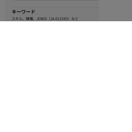
キーワード
スキル、職種、JOBID（JA-012345）など
0
該当するお仕事数
件
この条件で絞り込む
ル
利用規約
個人情報保護方針
サイトマップ