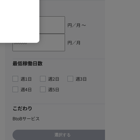
単価
円／月 〜
円／月
最低稼働日数
週1日
週2日
週3日
週4日
週5日
こだわり
BtoBサービス
選択する