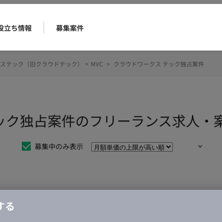
役立ち情報
募集案件
ステック（旧クラウドテック）
>
MVC
>
クラウドワークス テック独占案件
 テック独占案件のフリーランス求人・
募集中のみ表示
仕事は見つかりませんでした。
する