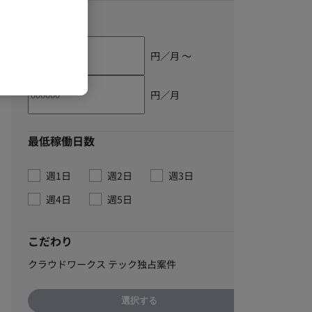
単価
円／月 〜
円／月
最低稼働日数
週1日
週2日
週3日
週4日
週5日
こだわり
クラウドワークス テック独占案件
選択する