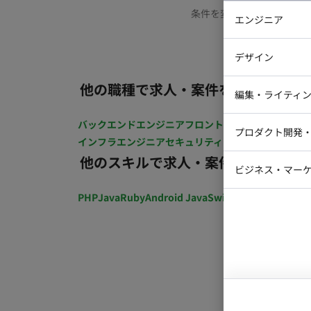
条件を変更するか、もう少
エンジニア
バックエン
デザイン
iOSエンジ
他の職種で求人・案件を探す
Webデザイ
インフラエ
編集・ライティ
テストエン
Webコーダ
グラフィッ
バックエンドエンジニア
フロントエンジニア
iOSエン
プロダクト開発
ラストレー
インフラエンジニア
セキュリティエンジニア
テストエ
編集者・翻
他のスキルで求人・案件を探す
Webディ
ビジネス・マーケ
クトマネー
マーケター
PHP
Java
Ruby
Android Java
Swift
開発ディレクショ
システムコ
コンサルタ
プロンプト