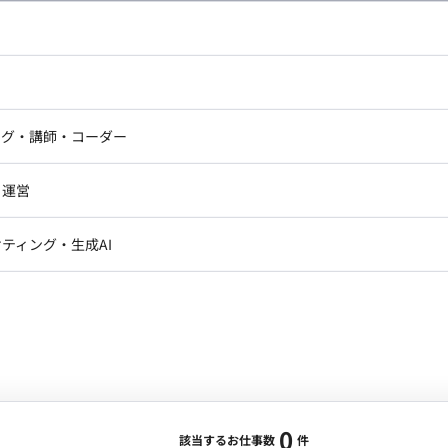
し広い条件設定で検索してみてください。
ドエンジニア
フロントエンジニア
ニア・Androidエンジニア
ゲームプログラマ・エンジニ
アートディレクター・クリエイ
ナー・UI/UXデザイナー
ンジニア
セキュリティエンジニア
ング・講師・コーダー
ター
ジニア・テクニカルサポート
AIエンジニア・機械学習エン
ー
Webライター
クデザイナー・CGデザイナー・イ
ジニア・Androidエンジニア
ゲームプログラマ・エンジニア
・運営
ター
ンジニア・テクニカルサポート
AIエンジニア・機械学習エンジニア
訳・その他ライター
レクター・プロデューサー・プロジェ
データアナリスト・データサ
ティング・生成AI
ジャー
・メディア運用
DX推進
ン
Unity
Objective-C
Python
ンサルタント・ITコンサルタント
ント・企画・セールス
採用・組織開発・制度設計
エンジニアリング
0
該当するお仕事数
件