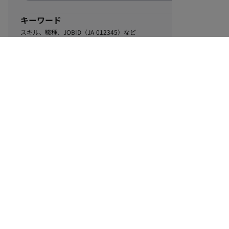
キーワード
スキル、職種、JOBID（JA-012345）など
0
該当するお仕事数
件
この条件で絞り込む
ル
利用規約
個人情報保護方針
サイトマップ