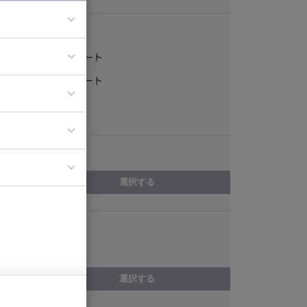
稼働形態
フルリモート
ア
一部リモート
ティブディレク
常駐
ジニア
エリア
イエンティスト
選択する
スキル
MVC
選択する