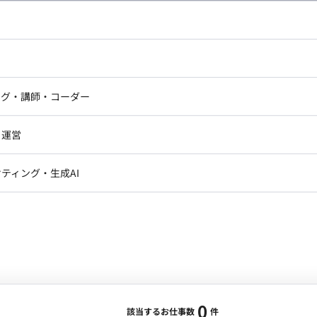
し広い条件設定で検索してみてください。
ドエンジニア
フロントエンジニア
ニア・Androidエンジニア
ゲームプログラマ・エンジニ
アートディレクター・クリエイ
ナー・UI/UXデザイナー
ンジニア
セキュリティエンジニア
ング・講師・コーダー
ター
ジニア・テクニカルサポート
AIエンジニア・機械学習エン
ー
Webライター
クデザイナー・CGデザイナー・イ
ジニア・Androidエンジニア
ゲームプログラマ・エンジニア
・運営
ター
ンジニア・テクニカルサポート
AIエンジニア・機械学習エンジニア
訳・その他ライター
レクター・プロデューサー・プロジェ
データアナリスト・データサ
ティング・生成AI
ジャー
・メディア運用
DX推進
ン
Unity
Objective-C
Python
ンサルタント・ITコンサルタント
ント・企画・セールス
採用・組織開発・制度設計
エンジニアリング
0
該当するお仕事数
件