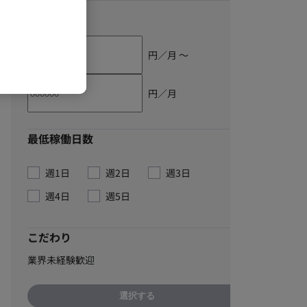
単価
円／月 〜
円／月
最低稼働日数
週1日
週2日
週3日
週4日
週5日
こだわり
業界未経験歓迎
選択する