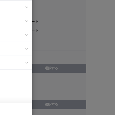
稼働形態
フルリモート
ア
一部リモート
ティブディレク
常駐
ジニア
エリア
イエンティスト
選択する
スキル
PyTorch
選択する