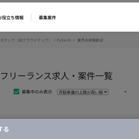
お役立ち情報
募集案件
ステック（旧クラウドテック）
>
PyTorch
>
業界未経験歓迎
歓迎のフリーランス求人・案件一覧
募集中のみ表示
仕事は見つかりませんでした。
する