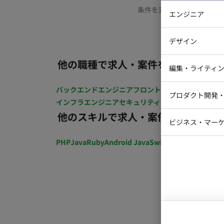
条件を変更するか、もう少
エンジニア
バックエン
デザイン
iOSエンジ
他の職種で求人・案件を探す
Webデザイ
インフラエ
編集・ライティ
テストエン
Webコーダ
グラフィッ
バックエンドエンジニア
フロントエンジニア
iOSエン
プロダクト開発
ラストレー
インフラエンジニア
セキュリティエンジニア
テストエ
編集者・翻
他のスキルで求人・案件を探す
Webディ
ビジネス・マーケ
クトマネー
マーケター
PHP
Java
Ruby
Android Java
Swift
開発ディレクショ
システムコ
コンサルタ
プロンプト