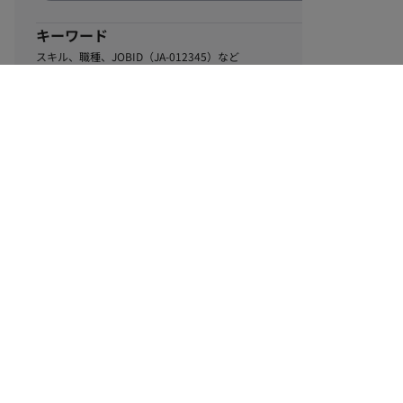
キーワード
スキル、職種、JOBID（JA-012345）など
0
該当するお仕事数
件
この条件で絞り込む
ル
利用規約
個人情報保護方針
サイトマップ