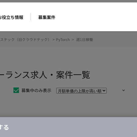
お役立ち情報
募集案件
ステック（旧クラウドテック）
>
PyTorch
>
週1日稼働
フリーランス求人・案件一覧
募集中のみ表示
仕事は見つかりませんでした。
する