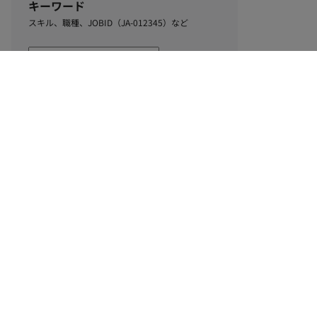
キーワード
スキル、職種、JOBID（JA-012345）など
0
該当するお仕事数
件
この条件で絞り込む
ル
利用規約
個人情報保護方針
サイトマップ