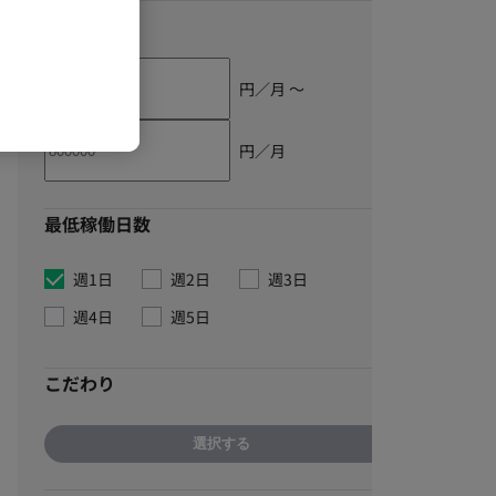
単価
円／月 〜
円／月
最低稼働日数
週1日
週2日
週3日
週4日
週5日
こだわり
選択する