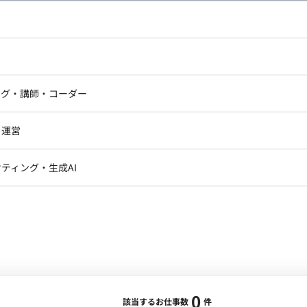
し広い条件設定で検索してみてください。
ドエンジニア
フロントエンジニア
ニア・Androidエンジニア
ゲームプログラマ・エンジニ
アートディレクター・クリエイ
ナー・UI/UXデザイナー
ンジニア
セキュリティエンジニア
ング・講師・コーダー
ター
ジニア・テクニカルサポート
AIエンジニア・機械学習エン
ー
Webライター
クデザイナー・CGデザイナー・イ
ジニア・Androidエンジニア
ゲームプログラマ・エンジニア
・運営
ター
ンジニア・テクニカルサポート
AIエンジニア・機械学習エンジニア
訳・その他ライター
レクター・プロデューサー・プロジェ
データアナリスト・データサ
ティング・生成AI
ジャー
・メディア運用
DX推進
ン
Unity
Objective-C
Python
ンサルタント・ITコンサルタント
ント・企画・セールス
採用・組織開発・制度設計
エンジニアリング
0
該当するお仕事数
件