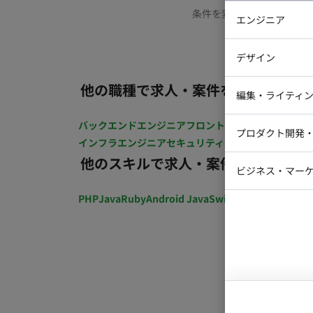
条件を変更するか、もう少
エンジニア
バックエン
デザイン
iOSエンジ
他の職種で求人・案件を探す
Webデザイ
インフラエ
編集・ライティ
テストエン
Webコーダ
グラフィッ
バックエンドエンジニア
フロントエンジニア
iOSエン
プロダクト開発
ラストレー
インフラエンジニア
セキュリティエンジニア
テストエ
編集者・翻
他のスキルで求人・案件を探す
Webディ
ビジネス・マーケ
クトマネー
マーケター
PHP
Java
Ruby
Android Java
Swift
開発ディレクショ
システムコ
コンサルタ
プロンプト