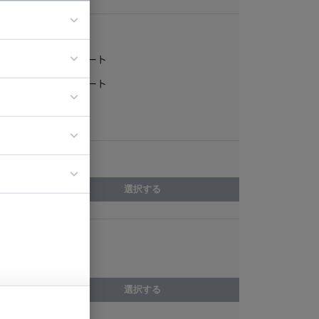
稼働形態
フルリモート
ア
一部リモート
ティブディレク
常駐
ジニア
エリア
イエンティスト
選択する
スキル
PyTorch
選択する