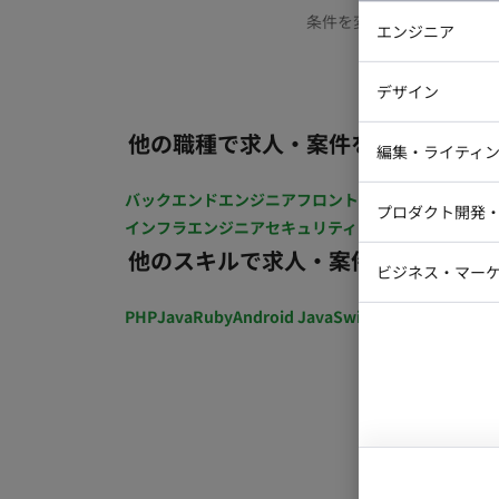
条件を変更するか、もう少
エンジニア
バックエン
デザイン
iOSエンジ
他の職種で求人・案件を探す
Webデザイ
インフラエ
編集・ライティ
テストエン
Webコーダ
グラフィッ
バックエンドエンジニア
フロントエンジニア
iOSエン
プロダクト開発
ラストレー
インフラエンジニア
セキュリティエンジニア
テストエ
編集者・翻
他のスキルで求人・案件を探す
Webディ
ビジネス・マーケ
クトマネー
マーケター
PHP
Java
Ruby
Android Java
Swift
開発ディレクショ
システムコ
コンサルタ
プロンプト