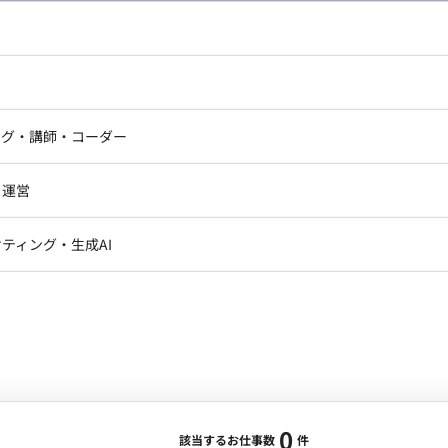
し広い条件設定で検索してみてください。
ドエンジニア
フロントエンジニア
ニア・Androidエンジニア
ゲームプログラマ・エンジニ
アートディレクター・クリエイ
ナー・UI/UXデザイナー
ンジニア
セキュリティエンジニア
ング・講師・コーダー
ター
ジニア・テクニカルサポート
AIエンジニア・機械学習エン
ー
Webライター
クデザイナー・CGデザイナー・イ
ジニア・Androidエンジニア
ゲームプログラマ・エンジニア
・運営
ター
ンジニア・テクニカルサポート
AIエンジニア・機械学習エンジニア
訳・その他ライター
レクター・プロデューサー・プロジェ
データアナリスト・データサ
ティング・生成AI
ジャー
・メディア運用
DX推進
ン
Unity
Objective-C
Python
ンサルタント・ITコンサルタント
ント・企画・セールス
採用・組織開発・制度設計
エンジニアリング
0
該当するお仕事数
件