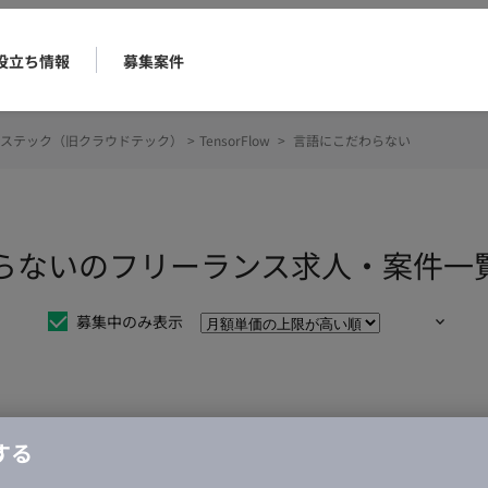
役立ち情報
募集案件
ステック（旧クラウドテック）
>
TensorFlow
>
言語にこだわらない
こだわらないのフリーランス求人・案件一
募集中のみ表示
仕事は見つかりませんでした。
する