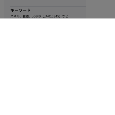
キーワード
スキル、職種、JOBID（JA-012345）など
0
該当するお仕事数
件
この条件で絞り込む
ル
利用規約
個人情報保護方針
サイトマップ