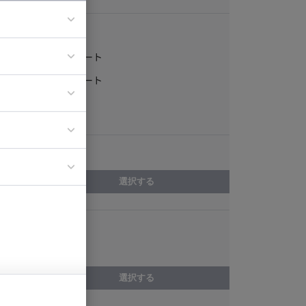
稼働形態
フルリモート
ア
一部リモート
ティブディレク
常駐
ジニア
エリア
イエンティスト
選択する
スキル
TensorFlow
選択する