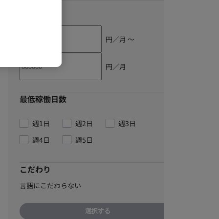
単価
円／月 〜
円／月
最低稼働日数
週1日
週2日
週3日
週4日
週5日
こだわり
言語にこだわらない
選択する